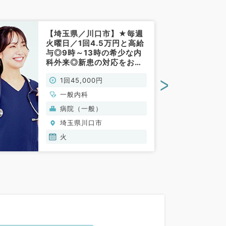
【埼玉県／川口市】★毎週
火曜日／1回4.5万円と高給
与◎9時～13時の希少な内
科外来◎新患の対応をお任
せ～マイカー通勤可能です
>
1回45,000円
～（一般内科／非常勤）
一般内科
病院（一般）
埼玉県川口市
火