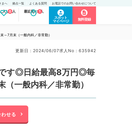
さまへ
拠点一覧
よくある質問
お電話でのお問い合わせについて
に入り求人
0
最近見た求人
1
スポット
無料登録
マイページ
月末～7月末（一般内科／非常勤）
更新日 : 2024/06/07
求人No : 635942
です◎日給最高8万円◎毎
月末（一般内科／非常勤）
合わせる