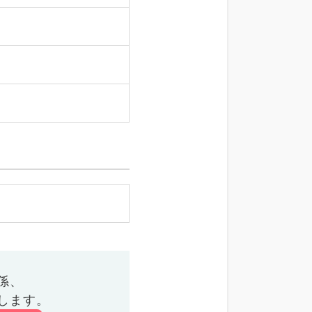
係、
します。