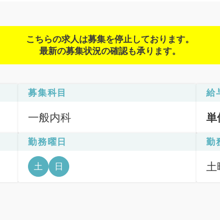
こちらの求人は募集を停止しております。
最新の募集状況の確認も承ります。
募集科目
給
一般内科
単
勤務曜日
勤
土
土
日
日
間: