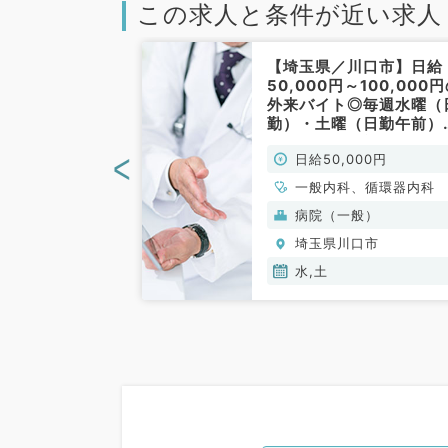
この求人と条件が近い求人
川口市】★訪問
【埼玉県／川口市】日給
の先生へお勧め
50,000円～100,000
の施設訪問バイ
外来バイト◎毎週水曜（
曜日・日給
勤）・土曜（日勤午前）
円（内科系・外科
務◇マイカー通勤可（一
<
00円
日給50,000円
）
内科・循環器内科／非常
勤）
、脳神経外科、一
一般内科、循環器内科
循環器内科、呼吸
(保険診療)
病院（一般）
消化器内科、内分
口市
埼玉県川口市
内科、腎臓内科、
、外科系全般、一
水,土
消化器外科