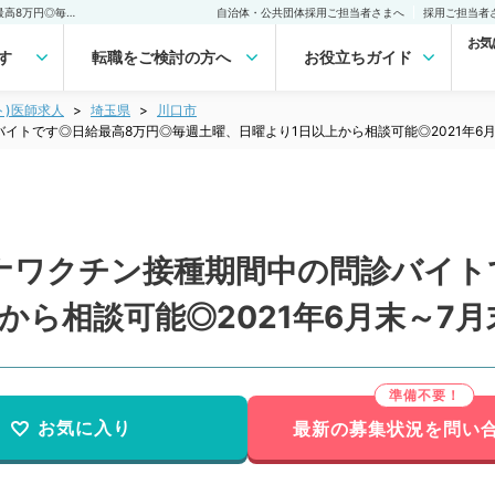
【埼玉県／川口市】コロナワクチン接種期間中の問診バイトです◎日給最高8万円◎毎週土曜、日曜より1日以上から相談可能◎2021年6月末～7月末（一般内科／非常勤）非常勤(アルバイト)の求人｜医師の求人・転職・アルバイトは【マイナビDOCTOR】
自治体・公共団体採用ご担当者さまへ
採用ご担当者
お気
す
転職をご検討の方へ
お役立ちガイド
ト)医師求人
埼玉県
川口市
イトです◎日給最高8万円◎毎週土曜、日曜より1日以上から相談可能◎2021年6
ナワクチン接種期間中の問診バイト
から相談可能◎2021年6月末～7
お気に入り
最新の募集状況を問い