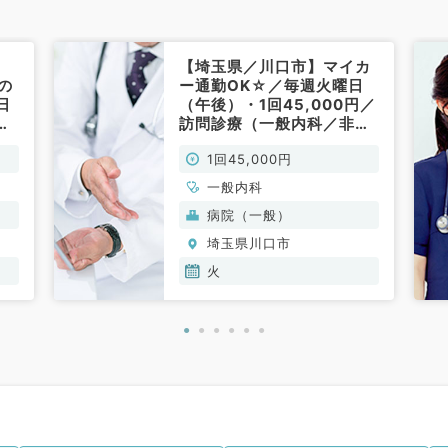
【埼玉県／川口市】マイカ
円の
ー通勤OK☆／毎週火曜日
日
（午後）・1回45,000円／
勤
訪問診療（一般内科／非常
般
勤）
1回45,000円
一般内科
病院（一般）
埼玉県川口市
火