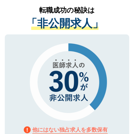
提供することは一切ありません。また弊社
かがいして、現在の医療機関の状況や紹介
転職成功の秘訣は
は、個人情報の取り扱いについての厳密な
経験をまじえながら、適切なアドバイスを
管理基準を満たした事業者のみに付与され
「非公開求人」
させていただきます。すぐにご転職をされ
る、プライバシーマークを取得済みです。
ない方には、長期的なサポートが可能です
ご登録いただいた個人情報は、SSL（デー
ので、まずはご登録ください。
タ暗号化）によって保護されていますの
で、機密保持に関してもご安心ください。
他にはない独占求人を多数保有