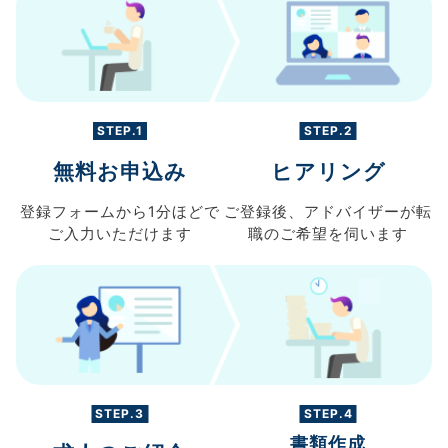
STEP.1
STEP.2
無料お申込み
ヒアリング
登録フォームから
1分ほどで
ご登録後、
アドバイザーが転
ご入力
いただけます
職の
ご希望を伺います
STEP.3
STEP.4
書類作成