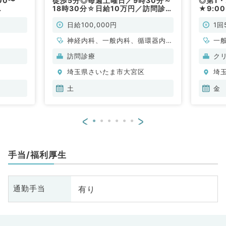
00〜
徒歩5分◎毎週土曜日／9時30分～
◎第1
18時30分☆日給10万円／訪問診
★9:0
仕事で
療・往診のお仕事です（内科系／非
ーミナ
⼀般内
常勤）
（非常
日給100,000円
1回
神経内科、一般内科、循環器内
一
科、呼吸器内科、消化器内科、内
訪問診療
ク
分泌・代謝内科、腎臓内科、老年
埼玉県さいたま市大宮区
埼
内科、血液内科、膠原病科
土
金
<
>
手当/福利厚生
有り
通勤手当