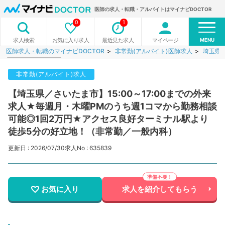
医師の求人・転職・アルバイトはマイナビDOCTOR
0
1
MENU
お気に入り求人
最近見た求人
マイページ
求人検索
医師求人・転職のマイナビDOCTOR
非常勤(アルバイト)医師求人
埼玉県
非常勤(アルバイト)求人
【埼玉県／さいたま市】15:00～17:00までの外来
求人★毎週月・木曜PMのうち週1コマから勤務相談
可能◎1回2万円★アクセス良好ターミナル駅より
徒歩5分の好立地！（非常勤／一般内科）
更新日 : 2026/07/30
求人No : 635839
お気に入り
求人を紹介してもらう