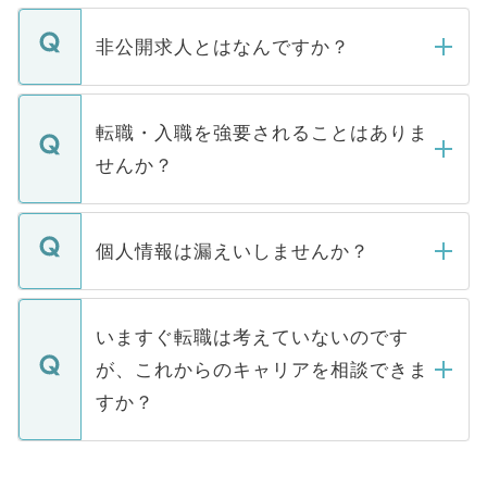
ご登録いただきましたら、弊社担当者がご
登録内容を確認し、その後メールもしくは
非公開求人とはなんですか？
お電話にて次のステップのご案内をいたし
ます。通常、5営業日以内にはご連絡をせて
マイナビDOCTORで取り扱っている求人の
いただきますので、しばらくお待ちくださ
うち約3割は、Webサイトからご覧いただ
転職・入職を強要されることはありま
い。
けない「非公開求人」です。非公開求人は
せんか？
下記の理由によって、一般には公開してい
ません。
転職・入職を強要することは一切ありませ
ん。また、仮に応募先から内定をいただい
個人情報は漏えいしませんか？
■応募殺到を避けるため 人気のある医療機
たとしても、ご本人が納得しない限り、内
関を公にしてしまうと、応募が殺到する場
定を承諾する必要はありません。内定先へ
個人情報が漏えいすることはありませんの
合があります。 選考を効率よく行うため
の辞退の連絡はキャリアパートナーが行い
で、ご安心ください。当サイトからの登録
いますぐ転職は考えていないのです
に、医療機関が求める条件に合った人材の
ますので、ご安心ください。
などで収集したご登録者様の個人情報は、
が、これからのキャリアを相談できま
みを人材紹介会社に依頼するケースが増え
ご本人のキャリアアップおよび転職活動の
ています。
すか？
支援を目的に使用いたします。お預かりし
ているすべての個人データはご本人の許可
お気軽にご相談ください。先生専任のキャ
なく、医療機関側に開示したり、第三者に
リアパートナーが将来のご希望などをおう