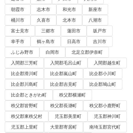
朝霞市
志木市
和光市
新座市
桶川市
久喜市
北本市
八潮市
富士見市
三郷市
蓮田市
坂戸市
幸手市
鶴ヶ島市
日高市
吉川市
ふじみ野市
白岡市
北足立郡伊奈町
入間郡三芳町
入間郡毛呂山町
入間郡越生町
比企郡滑川町
比企郡嵐山町
比企郡小川町
比企郡川島町
比企郡吉見町
比企郡鳩山町
比企郡ときがわ町
秩父郡横瀬町
秩父郡皆野町
秩父郡長瀞町
秩父郡小鹿野町
秩父郡東秩父村
児玉郡美里町
児玉郡神川町
児玉郡上里町
大里郡寄居町
南埼玉郡宮代町