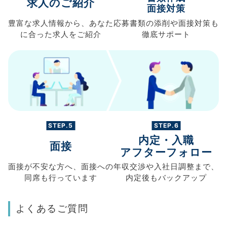
求人のご紹介
面接対策
豊富な求人情報から、
あなた
応募書類の
添削や面接対策も
に合った求人を
ご紹介
徹底サポート
STEP.5
STEP.6
内定・入職
面接
アフターフォロー
面接が不安な方へ、
面接への
年収交渉や
入社日調整まで、
同席も
行っています
内定後もバックアップ
よくあるご質問