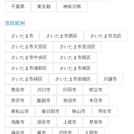
千葉県
東京都
神奈川県
市区町村
さいたま市
さいたま市西区
さいたま市北区
さいたま市大宮区
さいたま市見沼区
さいたま市中央区
さいたま市桜区
さいたま市浦和区
さいたま市南区
さいたま市緑区
さいたま市岩槻区
川越市
熊谷市
川口市
行田市
秩父市
所沢市
飯能市
加須市
本庄市
東松山市
春日部市
狭山市
羽生市
鴻巣市
深谷市
上尾市
草加市
越谷市
蕨市
戸田市
入間市