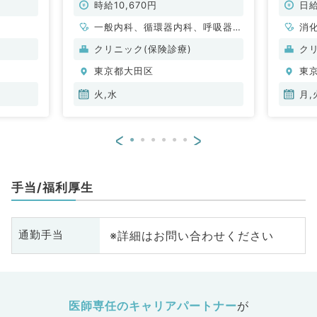
）
外科、
時給10,670円
日給
一般内科、循環器内科、呼吸器内
消
科、消化器内科、内分泌・代謝内
肛
クリニック(保険診療)
ク
科、腎臓内科
東京都大田区
東
火,水
月,
<
>
手当/福利厚生
※詳細はお問い合わせください
通勤手当
医師専任のキャリアパートナー
が