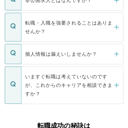
非公開求人とはなんですか？
お電話にて次のステップのご案内をいたし
ます。通常、5営業日以内にはご連絡をせて
マイナビDOCTORで取り扱っている求人の
いただきますので、しばらくお待ちくださ
うち約3割は、Webサイトからご覧いただ
転職・入職を強要されることはありま
い。
けない「非公開求人」です。非公開求人は
せんか？
下記の理由によって、一般には公開してい
ません。
転職・入職を強要することは一切ありませ
ん。また、仮に応募先から内定をいただい
個人情報は漏えいしませんか？
■応募殺到を避けるため 人気のある医療機
たとしても、ご本人が納得しない限り、内
関を公にしてしまうと、応募が殺到する場
定を承諾する必要はありません。内定先へ
個人情報が漏えいすることはありませんの
合があります。 選考を効率よく行うため
の辞退の連絡はキャリアパートナーが行い
で、ご安心ください。当サイトからの登録
いますぐ転職は考えていないのです
に、医療機関が求める条件に合った人材の
ますので、ご安心ください。
などで収集したご登録者様の個人情報は、
が、これからのキャリアを相談できま
みを人材紹介会社に依頼するケースが増え
ご本人のキャリアアップおよび転職活動の
ています。
すか？
支援を目的に使用いたします。お預かりし
ているすべての個人データはご本人の許可
お気軽にご相談ください。先生専任のキャ
なく、医療機関側に開示したり、第三者に
リアパートナーが将来のご希望などをおう
提供することは一切ありません。また弊社
かがいして、現在の医療機関の状況や紹介
転職成功の秘訣は
は、個人情報の取り扱いについての厳密な