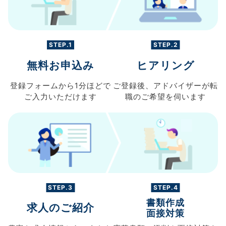
STEP.1
STEP.2
無料お申込み
ヒアリング
登録フォームから
1分ほどで
ご登録後、
アドバイザーが転
ご入力
いただけます
職の
ご希望を伺います
STEP.3
STEP.4
書類作成
求人のご紹介
面接対策