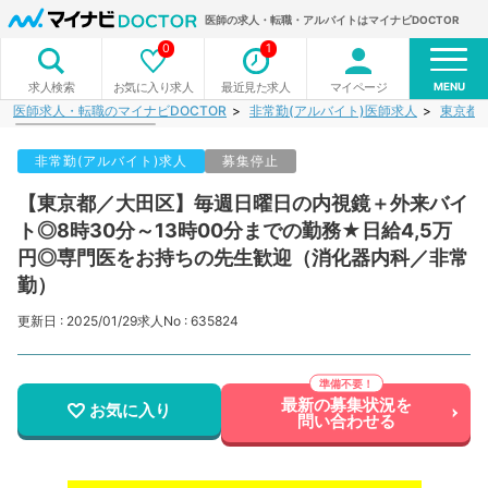
医師の求人・転職・アルバイトはマイナビDOCTOR
0
1
MENU
お気に入り求人
最近見た求人
マイページ
求人検索
医師求人・転職のマイナビDOCTOR
非常勤(アルバイト)医師求人
東京都
非常勤(アルバイト)求人
募集停止
【東京都／大田区】毎週日曜日の内視鏡＋外来バイ
ト◎8時30分～13時00分までの勤務★日給4,5万
円◎専門医をお持ちの先生歓迎（消化器内科／非常
勤）
更新日 : 2025/01/29
求人No : 635824
最新の募集状況を
お気に入り
問い合わせる