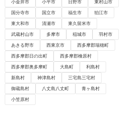
小金井市
小平市
日野市
東村山市
国分寺市
国立市
福生市
狛江市
東大和市
清瀬市
東久留米市
武蔵村山市
多摩市
稲城市
羽村市
あきる野市
西東京市
西多摩郡瑞穂町
西多摩郡日の出町
西多摩郡檜原村
西多摩郡奥多摩町
大島町
利島村
新島村
神津島村
三宅島三宅村
御蔵島村
八丈島八丈町
青ヶ島村
小笠原村