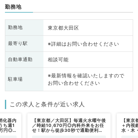
勤務地
東京都大田区
勤務地
※詳細はお問い合わせください
最寄り駅
相談可能
自動車通勤
※最新情報を確認いたしますので
駐車場
お問い合わせください
この求人と条件が近い求人
消化器内
【東京都／大田区】毎週火水曜午後
【東京
うち週1
／時給10,670円◎内科外来をお任
＋内視
5万円◎
せ！駅から徒歩30秒で通勤便利で
水・木
お願いし
す♪（内科系／非常勤）
日給1