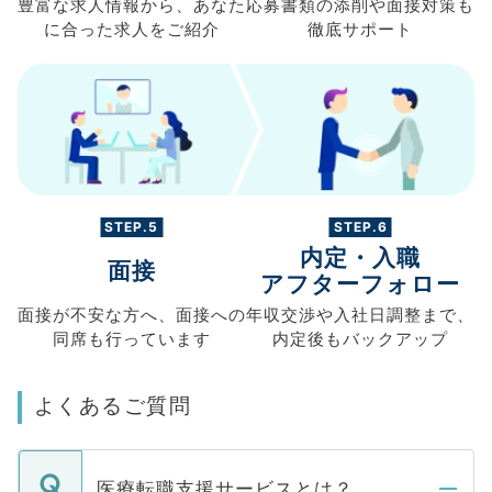
豊富な求人情報から、
あなた
応募書類の
添削や面接対策も
に合った求人を
ご紹介
徹底サポート
STEP.5
STEP.6
内定・入職
面接
アフターフォロー
面接が不安な方へ、
面接への
年収交渉や
入社日調整まで、
同席も
行っています
内定後もバックアップ
よくあるご質問
医療転職支援サービスとは？