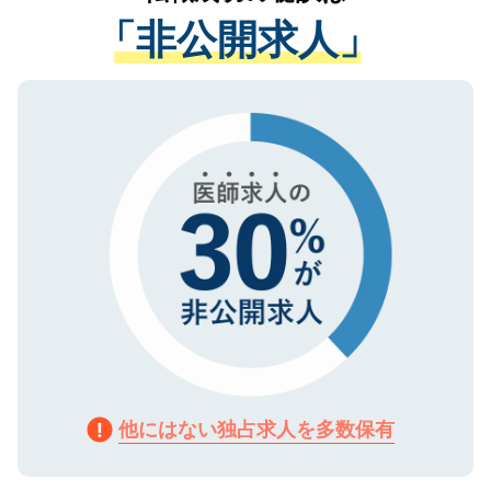
経験をまじえながら、適切なアドバイスを
管理基準を満たした事業者のみに付与され
「非公開求人」
させていただきます。すぐにご転職をされ
る、プライバシーマークを取得済みです。
ない方には、長期的なサポートが可能です
ご登録いただいた個人情報は、SSL（デー
ので、まずはご登録ください。
タ暗号化）によって保護されていますの
で、機密保持に関してもご安心ください。
他にはない独占求人を多数保有