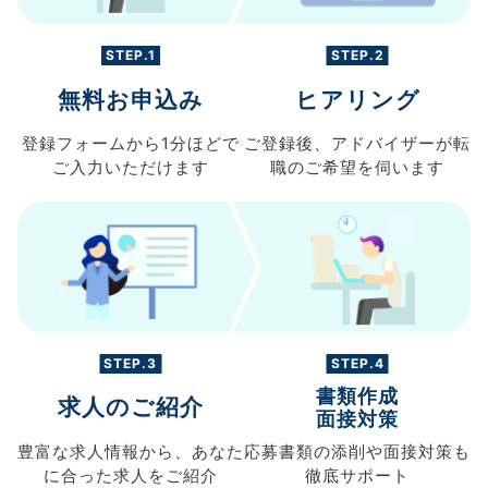
STEP.1
STEP.2
無料お申込み
ヒアリング
登録フォームから
1分ほどで
ご登録後、
アドバイザーが転
ご入力
いただけます
職の
ご希望を伺います
STEP.3
STEP.4
書類作成
求人のご紹介
面接対策
豊富な求人情報から、
あなた
応募書類の
添削や面接対策も
に合った求人を
ご紹介
徹底サポート