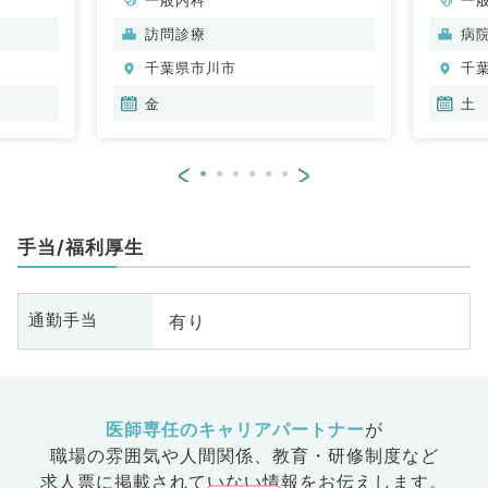
科
訪問診療
病
科
千葉県市川市
千
金
土
<
>
手当/福利厚生
有り
通勤手当
医師専任のキャリアパートナー
が
職場の雰囲気や人間関係、
教育・研修制度など
求人票に掲載されていない情報をお伝えします。