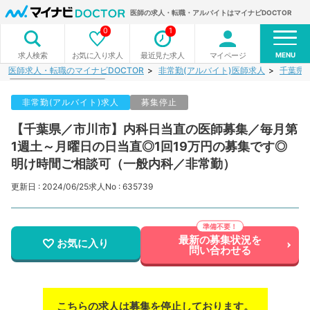
医師の求人・転職・アルバイトはマイナビDOCTOR
0
1
MENU
お気に入り求人
最近見た求人
マイページ
求人検索
医師求人・転職のマイナビDOCTOR
非常勤(アルバイト)医師求人
千葉県
非常勤(アルバイト)求人
募集停止
【千葉県／市川市】内科日当直の医師募集／毎月第
1週土～月曜日の日当直◎1回19万円の募集です◎
明け時間ご相談可（一般内科／非常勤）
更新日 : 2024/06/25
求人No : 635739
最新の募集状況を
お気に入り
問い合わせる
こちらの求人は募集を停止しております。