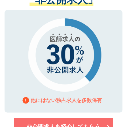
る、プライバシーマークを取得済みです。
ない方には、長期的なサポートが可能です
ご登録いただいた個人情報は、SSL（デー
ので、まずはご登録ください。
タ暗号化）によって保護されていますの
で、機密保持に関してもご安心ください。
他にはない独占求人を多数保有
非公開求人を紹介してもらう