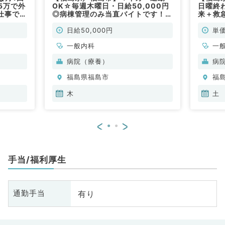
5万で外
OK☆毎週木曜日・日給50,000円
日曜終
仕事です
◎病棟管理のみ当直バイトです！
来＋救
能です
（一般内科／非常勤）
／遠方
勤）
（内科
日給50,000円
単価
一般内科
一
病院（療養）
病
福島県福島市
福
木
土
<
>
手当/福利厚生
有り
通勤手当