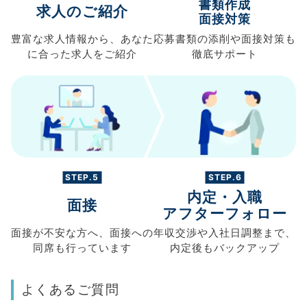
書類作成
求人のご紹介
面接対策
豊富な求人情報から、
あなた
応募書類の
添削や面接対策も
に合った求人を
ご紹介
徹底サポート
STEP.5
STEP.6
内定・入職
面接
アフターフォロー
面接が不安な方へ、
面接への
年収交渉や
入社日調整まで、
同席も
行っています
内定後もバックアップ
よくあるご質問