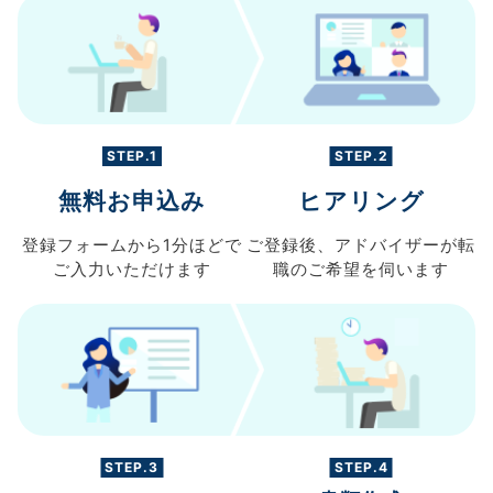
STEP.1
STEP.2
無料お申込み
ヒアリング
登録フォームから
1分ほどで
ご登録後、
アドバイザーが転
ご入力
いただけます
職の
ご希望を伺います
STEP.3
STEP.4