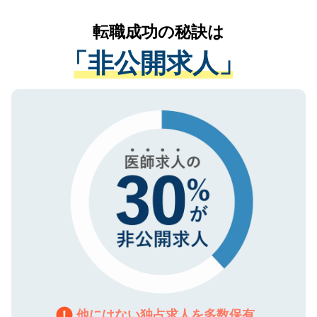
リアパートナーが将来のご希望などをおう
提供することは一切ありません。また弊社
かがいして、現在の医療機関の状況や紹介
転職成功の秘訣は
は、個人情報の取り扱いについての厳密な
経験をまじえながら、適切なアドバイスを
管理基準を満たした事業者のみに付与され
「非公開求人」
させていただきます。すぐにご転職をされ
る、プライバシーマークを取得済みです。
ない方には、長期的なサポートが可能です
ご登録いただいた個人情報は、SSL（デー
ので、まずはご登録ください。
タ暗号化）によって保護されていますの
で、機密保持に関してもご安心ください。
他にはない独占求人を多数保有