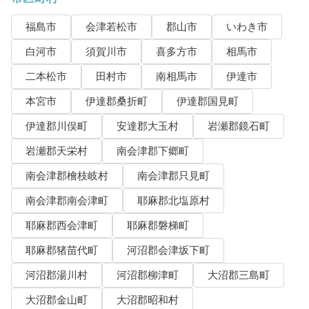
福島市
会津若松市
郡山市
いわき市
白河市
須賀川市
喜多方市
相馬市
二本松市
田村市
南相馬市
伊達市
本宮市
伊達郡桑折町
伊達郡国見町
伊達郡川俣町
安達郡大玉村
岩瀬郡鏡石町
岩瀬郡天栄村
南会津郡下郷町
南会津郡檜枝岐村
南会津郡只見町
南会津郡南会津町
耶麻郡北塩原村
耶麻郡西会津町
耶麻郡磐梯町
耶麻郡猪苗代町
河沼郡会津坂下町
河沼郡湯川村
河沼郡柳津町
大沼郡三島町
大沼郡金山町
大沼郡昭和村