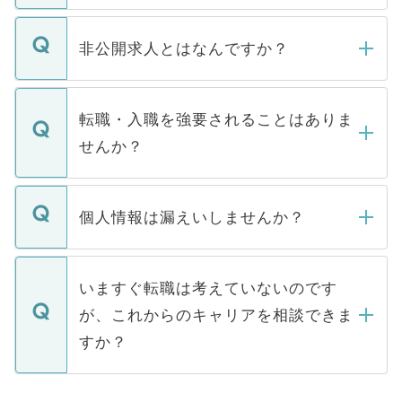
ご登録いただきましたら、弊社担当者がご
登録内容を確認し、その後メールもしくは
非公開求人とはなんですか？
お電話にて次のステップのご案内をいたし
ます。通常、5営業日以内にはご連絡をせて
マイナビDOCTORで取り扱っている求人の
いただきますので、しばらくお待ちくださ
うち約3割は、Webサイトからご覧いただ
転職・入職を強要されることはありま
い。
けない「非公開求人」です。非公開求人は
せんか？
下記の理由によって、一般には公開してい
ません。
転職・入職を強要することは一切ありませ
ん。また、仮に応募先から内定をいただい
個人情報は漏えいしませんか？
■応募殺到を避けるため 人気のある医療機
たとしても、ご本人が納得しない限り、内
関を公にしてしまうと、応募が殺到する場
定を承諾する必要はありません。内定先へ
個人情報が漏えいすることはありませんの
合があります。 選考を効率よく行うため
の辞退の連絡はキャリアパートナーが行い
で、ご安心ください。当サイトからの登録
いますぐ転職は考えていないのです
に、医療機関が求める条件に合った人材の
ますので、ご安心ください。
などで収集したご登録者様の個人情報は、
が、これからのキャリアを相談できま
みを人材紹介会社に依頼するケースが増え
ご本人のキャリアアップおよび転職活動の
ています。
すか？
支援を目的に使用いたします。お預かりし
ているすべての個人データはご本人の許可
お気軽にご相談ください。先生専任のキャ
なく、医療機関側に開示したり、第三者に