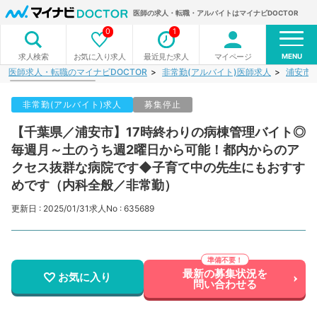
医師の求人・転職・アルバイトはマイナビDOCTOR
0
1
MENU
お気に入り求人
最近見た求人
マイページ
求人検索
医師求人・転職のマイナビDOCTOR
非常勤(アルバイト)医師求人
浦安市
非常勤(アルバイト)求人
募集停止
【千葉県／浦安市】17時終わりの病棟管理バイト◎
毎週月～土のうち週2曜日から可能！都内からのア
クセス抜群な病院です◆子育て中の先生にもおすす
めです（内科全般／非常勤）
更新日 : 2025/01/31
求人No : 635689
最新の募集状況を
お気に入り
問い合わせる