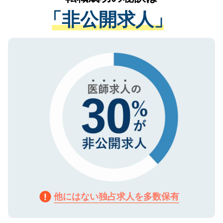
経験をまじえながら、適切なアドバイスを
管理基準を満たした事業者のみに付与され
「非公開求人」
させていただきます。すぐにご転職をされ
る、プライバシーマークを取得済みです。
ない方には、長期的なサポートが可能です
ご登録いただいた個人情報は、SSL（デー
ので、まずはご登録ください。
タ暗号化）によって保護されていますの
で、機密保持に関してもご安心ください。
他にはない独占求人を多数保有