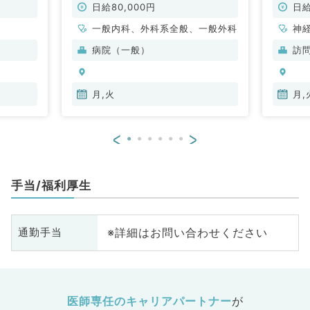
目不問（内科系・外科系／非常勤）
／非常
日給80,000円
日給
一般内科、外科系全般、一般外科
神
科
病院（一般）
訪
分
内
月,火
月,
<
>
手当/福利厚生
※詳細はお問い合わせください
通勤手当
医師専任のキャリアパートナー
が