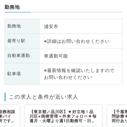
勤務地
浦安市
勤務地
※詳細はお問い合わせください
最寄り駅
車通勤可能
自動車通勤
※最新情報を確認いたしますので
駐車場
お問い合わせください
この求人と条件が近い求人
勤務相談
【東京都／品川区】★好立地！品
【千葉
来バイ
川区×病棟管理＋外来フォロー★毎
問診療
所です
週月・火曜より週1日勤務可・日給
同行あ
8万で終日勤務！療養が見れれば科
問！◎