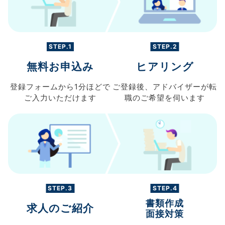
STEP.1
STEP.2
無料お申込み
ヒアリング
登録フォームから
1分ほどで
ご登録後、
アドバイザーが転
ご入力
いただけます
職の
ご希望を伺います
STEP.3
STEP.4
書類作成
求人のご紹介
面接対策