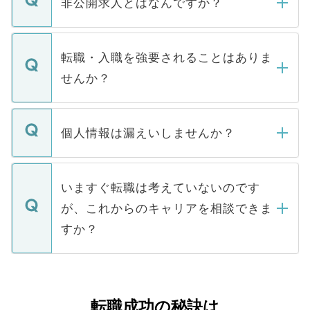
非公開求人とはなんですか？
お電話にて次のステップのご案内をいたし
ます。通常、5営業日以内にはご連絡をせて
マイナビDOCTORで取り扱っている求人の
いただきますので、しばらくお待ちくださ
うち約3割は、Webサイトからご覧いただ
転職・入職を強要されることはありま
い。
けない「非公開求人」です。非公開求人は
せんか？
下記の理由によって、一般には公開してい
ません。
転職・入職を強要することは一切ありませ
ん。また、仮に応募先から内定をいただい
個人情報は漏えいしませんか？
■応募殺到を避けるため 人気のある医療機
たとしても、ご本人が納得しない限り、内
関を公にしてしまうと、応募が殺到する場
定を承諾する必要はありません。内定先へ
個人情報が漏えいすることはありませんの
合があります。 選考を効率よく行うため
の辞退の連絡はキャリアパートナーが行い
で、ご安心ください。当サイトからの登録
いますぐ転職は考えていないのです
に、医療機関が求める条件に合った人材の
ますので、ご安心ください。
などで収集したご登録者様の個人情報は、
が、これからのキャリアを相談できま
みを人材紹介会社に依頼するケースが増え
ご本人のキャリアアップおよび転職活動の
ています。
すか？
支援を目的に使用いたします。お預かりし
ているすべての個人データはご本人の許可
お気軽にご相談ください。先生専任のキャ
なく、医療機関側に開示したり、第三者に
リアパートナーが将来のご希望などをおう
提供することは一切ありません。また弊社
かがいして、現在の医療機関の状況や紹介
転職成功の秘訣は
は、個人情報の取り扱いについての厳密な