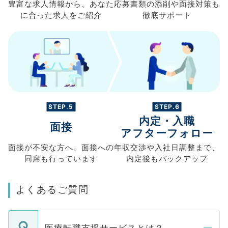
豊富な求人情報から、
あなた
応募書類の
添削や面接対策も
に合った求人を
ご紹介
徹底サポート
STEP.5
STEP.6
内定・入職
面接
アフターフォロー
面接が不安な方へ、
面接への
年収交渉や
入社日調整まで、
同席も
行っています
内定後もバックアップ
よくあるご質問