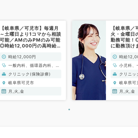
【岐阜県／可児市】毎週月
【岐阜県／
～土曜日より1コマから相談
火・金曜日
可能／AMのみPMのみ可能
勤務可能！
◎時給12,000円の高時給
に勤務頂け
案件◎内科外来の業務（内
非常勤）
時給12,000円
時給12,0
科系／非常勤）
一般内科、循環器内科、呼
小児科、
吸器内科、消化器内科、内
内科、呼
クリニック(保険診療)
クリニッ
分泌・代謝内科
内科、内
岐阜県可児市
岐阜県可
月,火,金
月,火,金