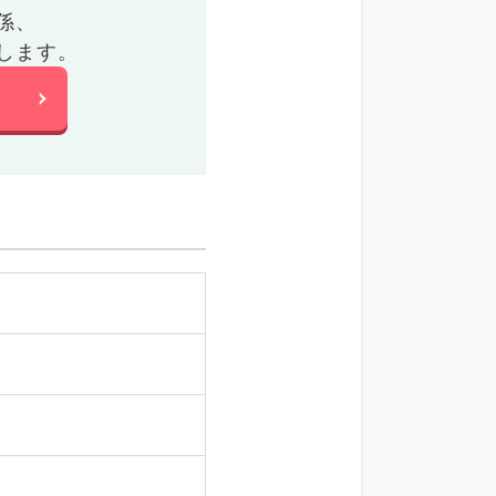
係、
します。