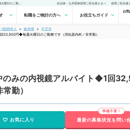
【岐阜県／可児市】午前中のみの内視鏡アルバイト◆1回32,500円◆毎週火曜日のご勤務です（消化器内科／非常勤）非常勤(アルバイト)の求人｜医師の求人・転職・アルバイトは【マイナビDOCTOR】
自治体・公共団体採用ご担当者さまへ
採用ご担当者
お気
す
転職をご検討の方へ
お役立ちガイド
ト)医師求人
岐阜県
可児市
回32,500円◆毎週火曜日のご勤務です（消化器内科／非常勤）
のみの内視鏡アルバイト◆1回32,
非常勤）
お気に入り
最新の募集状況を問い