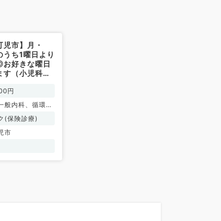
可児市】月・
のうち1曜日より
◎お好きな曜日
ます（小児科／
00円
一般内科、循環器
吸器内科、消化器
ク(保険診療)
分泌・代謝内科
児市