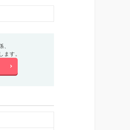
係、
します。