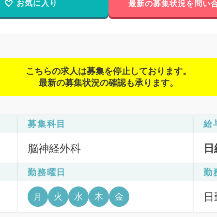
お気に入り
最新の募集状況を問い
こちらの求人は募集を停止しております。
最新の募集状況の確認も承ります。
募集科目
給
脳神経外科
日
勤務曜日
勤
日
月
火
水
木
金
6