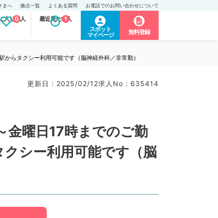
さまへ
拠点一覧
よくある質問
お電話でのお問い合わせについて
に入り求人
0
最近見た求人
1
スポット
無料登録
マイページ
、駅からタクシー利用可能です（脳神経外科／非常勤）
更新日 : 2025/02/12
求人No : 635414
金曜日17時までのご勤
タクシー利用可能です（脳