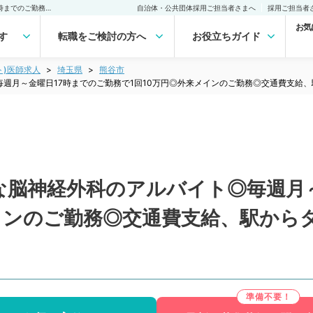
【埼玉県／熊谷市】貴重な脳神経外科のアルバイト◎毎週月～金曜日17時までのご勤務で1回10万円◎外来メインのご勤務◎交通費支給、駅からタクシー利用可能です（脳神経外科／非常勤）非常勤(アルバイト)の求人｜医師の求人・転職・アルバイトは【マイナビDOCTOR】
自治体・公共団体採用ご担当者さまへ
採用ご担当者
お気
す
転職をご検討の方へ
お役立ちガイド
ト)医師求人
埼玉県
熊谷市
週月～金曜日17時までのご勤務で1回10万円◎外来メインのご勤務◎交通費支給
な脳神経外科のアルバイト◎毎週月～
メインのご勤務◎交通費支給、駅から