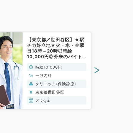
【東京都／世田谷区】★駅
チカ好立地★火・水・金曜
日18時～20時◎時給
10,000円◎外来のバイト
です！（一般内科／非常
>
時給10,000円
勤）
一般内科
クリニック(保険診療)
東京都世田谷区
火,水,金