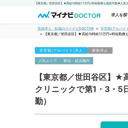
求人を探
医師求人・転職のマイナビDOCTOR
非常勤(アルバイ
【東京都／世田谷区】★高給与時給1.1万円×時短勤
非常勤(アルバイト)求人
募集停止
人気エリア
駅近・徒歩圏内
【東京都／世田谷区】★高
クリニックで第1・3・
勤）