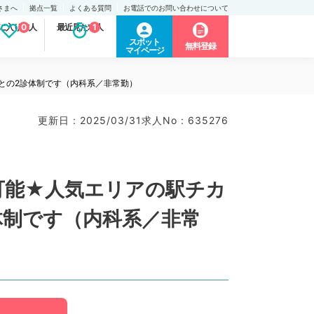
さまへ
拠点一覧
よくある質問
お電話でのお問い合わせについて
に入り求人
0
最近見た求人
1
スポット
無料登録
マイページ
勤との2診体制です（内科系／非常勤）
更新日 : 2025/03/31
求人No : 635276
談可能★人気エリアの駅チカ
体制です（内科系／非常