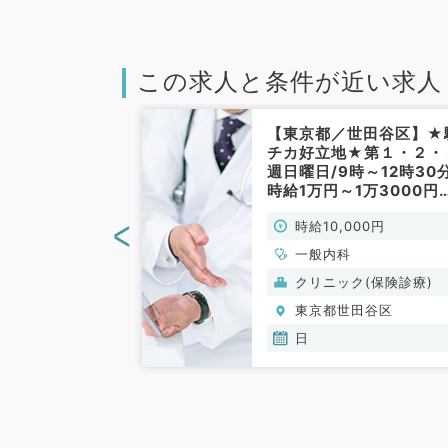
この求人と条件が近い求人
田谷区】★1
【東京都／世田谷区】★
病院での外来バ
チカ好立地★第１・２・
木曜日午前！最
週日曜日/9時～12時30分
内で通勤便利！
時給1万円～1万3000円
／非常勤）
一般外来業務メイン（内
<
00円
時給10,000円
系／非常勤）
一般内科
般）
クリニック(保険診療)
田谷区
東京都世田谷区
日