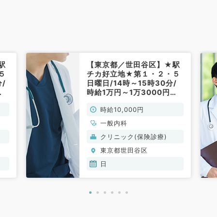
駅
【東京都／世田谷区】★駅
５
チカ好立地★第１・２・５
/
日曜日/14時～15時30分/
◎
時給1万円～1万3000円◎
科
一般外来業務メイン（内科
時給10,000円
系／非常勤）
一般内科
クリニック(保険診療)
東京都世田谷区
日