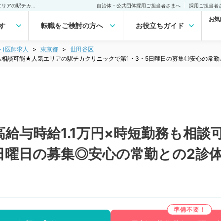
【東京都／世田谷区】★高給与時給1.1万円×時短勤務も相談可能★人気エリアの駅チカクリニックで第1・3・5日曜日の募集◎安心の常勤との2診体制です（内科系／非常勤）非常勤(アルバイト)の求人｜医師の求人・転職・アルバイトは【マイナビDOCTOR】
自治体・公共団体採用ご担当者さまへ
採用ご担当者
お気
す
転職をご検討の方へ
お役立ちガイド
ト)医師求人
東京都
世田谷区
務も相談可能★人気エリアの駅チカクリニックで第1・3・5日曜日の募集◎安心の常
給与時給1.1万円×時短勤務も相
5日曜日の募集◎安心の常勤との2診