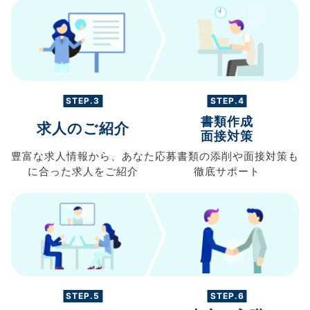
STEP.3
STEP.4
書類作成
求人のご紹介
面接対策
豊富な求人情報から、
あなた
応募書類の
添削や面接対策も
に合った求人を
ご紹介
徹底サポート
STEP.5
STEP.6