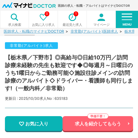
医師の求人・転職・アルバイトはマイナビDOCTOR
0
1
MENU
お気に入り求人
最近見た求人
マイページ
求人検索
医師求人・転職のマイナビDOCTOR
非常勤(アルバイト)医師求人
栃木県
非常勤(アルバイト)求人
【栃木県／下野市】◎高給与◎日給10万円／訪問
診療未経験の先生も歓迎です◆◎毎週月～日曜日の
うち1曜日からご勤務可能◇施設往診メインの訪問
診療のアルバイト◇ドライバー・看護師も同行しま
す!（一般内科／非常勤）
更新日 : 2025/10/30
求人No : 635183
お気に入り
求人を紹介してもらう