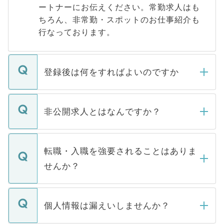
ートナーにお伝えください。常勤求人はも
ちろん、非常勤・スポットのお仕事紹介も
行なっております。
登録後は何をすればよいのですか
ご登録いただきましたら、弊社担当者がご
登録内容を確認し、その後メールもしくは
非公開求人とはなんですか？
お電話にて次のステップのご案内をいたし
ます。通常、5営業日以内にはご連絡をせて
マイナビDOCTORで取り扱っている求人の
いただきますので、しばらくお待ちくださ
うち約3割は、Webサイトからご覧いただ
転職・入職を強要されることはありま
い。
けない「非公開求人」です。非公開求人は
せんか？
下記の理由によって、一般には公開してい
ません。
転職・入職を強要することは一切ありませ
ん。また、仮に応募先から内定をいただい
個人情報は漏えいしませんか？
■応募殺到を避けるため 人気のある医療機
たとしても、ご本人が納得しない限り、内
関を公にしてしまうと、応募が殺到する場