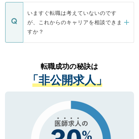
定を承諾する必要はありません。内定先へ
個人情報が漏えいすることはありませんの
合があります。 選考を効率よく行うため
の辞退の連絡はキャリアパートナーが行い
で、ご安心ください。当サイトからの登録
いますぐ転職は考えていないのです
に、医療機関が求める条件に合った人材の
ますので、ご安心ください。
などで収集したご登録者様の個人情報は、
が、これからのキャリアを相談できま
みを人材紹介会社に依頼するケースが増え
ご本人のキャリアアップおよび転職活動の
ています。
すか？
支援を目的に使用いたします。お預かりし
ているすべての個人データはご本人の許可
お気軽にご相談ください。先生専任のキャ
なく、医療機関側に開示したり、第三者に
リアパートナーが将来のご希望などをおう
提供することは一切ありません。また弊社
かがいして、現在の医療機関の状況や紹介
転職成功の秘訣は
は、個人情報の取り扱いについての厳密な
経験をまじえながら、適切なアドバイスを
管理基準を満たした事業者のみに付与され
「非公開求人」
させていただきます。すぐにご転職をされ
る、プライバシーマークを取得済みです。
ない方には、長期的なサポートが可能です
ご登録いただいた個人情報は、SSL（デー
ので、まずはご登録ください。
タ暗号化）によって保護されていますの
で、機密保持に関してもご安心ください。