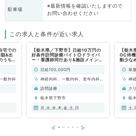
※最新情報を確認いたしますので
駐車場
お問い合わせください
この求人と条件が近い求人
自宅での
【栃木県／下野市】日給10万円の
【栃木
高額&出
好条件訪問診療バイト◎ドライバ
OC待
のうち
ー・看護師同行あり&施設メインの
動少な
（内科
ゆったりめです！毎週月～日曜日の
24時
うち1曜日より勤務可能（内科系・
／非常
日給100,000円
単価
外科系／非常勤）
一般外科
神経内科、一般内科、老年内科、
神
外科系全般、一般外科、消化器外
形
訪問診療
ク
科
科
栃木県下野市
栃
小
循
月,火,水,木,金,土,日
土,
内
科
<
>
外
原