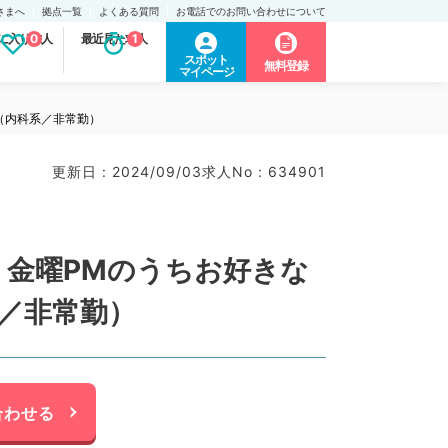
さまへ
拠点一覧
よくある質問
お電話でのお問い合わせについて
に入り求人
0
最近見た求人
1
スポット
無料登録
マイページ
（内科系／非常勤）
更新日 : 2024/09/03
求人No : 634901
・金曜PMのうちお好きな
／非常勤）
合わせる