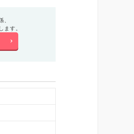
係、
します。