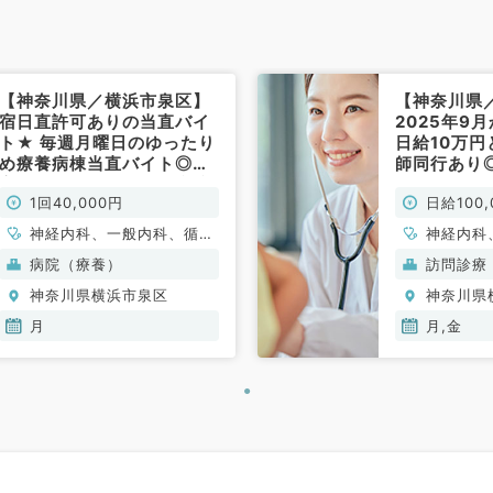
【神奈川県／横浜市泉区】
【神奈川県
宿日直許可ありの当直バイ
2025年9
ト★ 毎週月曜日のゆったり
日給10万
め療養病棟当直バイト◎最
師同行あり
寄り駅より徒歩圏内の病院
金曜日の8時
1回40,000円
日給100,
でのご勤務◎1回4万円（一
30分での
般内科／非常勤）
でございま
神経内科、一般内科、循環
神経内科
非常勤）
器内科、呼吸器内科、消化
般内科、
病院（療養）
訪問診療
器内科
器内科、
神奈川県横浜市泉区
神奈川県
泌・代謝
血液内科
月
月,金
般外科