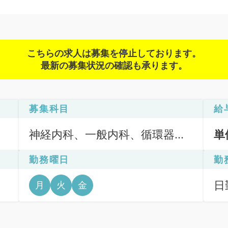
こちらの求人は募集を停止しております。
最新の募集状況の確認も承ります。
募集科目
給
神経内科、一般内科、循環器内
単
科、呼吸器内科、消化器内科、
勤務曜日
勤
内分泌・代謝内科、腎臓内科、
老年内科、血液内科、膠原病科
日
月
火
金