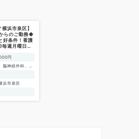
／横浜市泉区】
月からのご勤務◆
円と好条件！看護
◎毎週月曜日・
30分～17時
000円
訪問診療のお仕事
す◆（内科系／
、脳神経外科、一
循環器内科、呼吸
消化器内科、内分
横浜市泉区
内科、老年内科、
、外科系全般、一