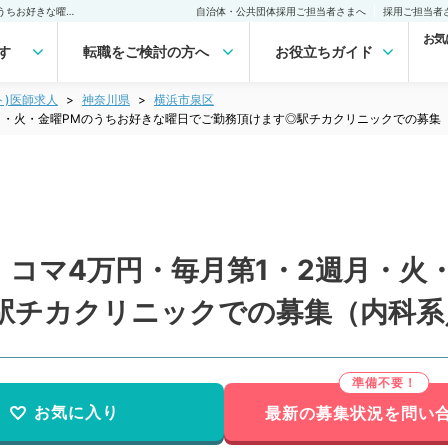
【神奈川県／横浜市泉区】コマ4万円・毎月第1・2週月・火・金曜PMのうちお好きな曜日でご勤務頂けます◎駅チカクリニックでの募集（内科系／非常勤）非常勤(アルバイト)の求人｜医師の求人・転職・アルバイトは【マイナビDOCTOR】
自治体・公共団体採用ご担当者さまへ
採用ご担当者
お気
す
転職をご検討の方へ
お役立ちガイド
ト)医師求人
神奈川県
横浜市泉区
月・火・金曜PMのうちお好きな曜日でご勤務頂けます◎駅チカクリニックでの募集
コマ4万円・毎月第1・2週月・火
駅チカクリニックでの募集（内科系
お気に入り
最新の募集状況を問い