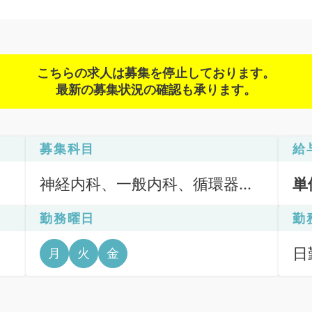
こちらの求人は募集を停止しております。
最新の募集状況の確認も承ります。
募集科目
給
神経内科、一般内科、循環器内
単
科、呼吸器内科、消化器内科、
勤務曜日
勤
内分泌・代謝内科、腎臓内科、
老年内科、血液内科、膠原病科
日
月
火
金