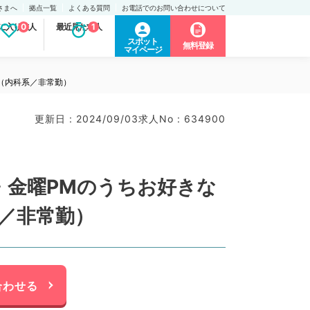
さまへ
拠点一覧
よくある質問
お電話でのお問い合わせについて
に入り求人
0
最近見た求人
1
スポット
無料登録
マイページ
（内科系／非常勤）
更新日 : 2024/09/03
求人No : 634900
・金曜PMのうちお好きな
／非常勤）
合わせる