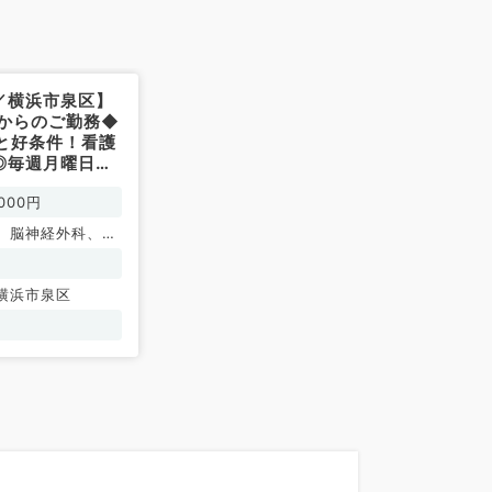
／横浜市泉区】
月からのご勤務◆
円と好条件！看護
◎毎週月曜日・
30分～17時
000円
訪問診療のお仕事
す◆（内科系／
、脳神経外科、一
循環器内科、呼吸
消化器内科、内分
横浜市泉区
内科、老年内科、
、外科系全般、一