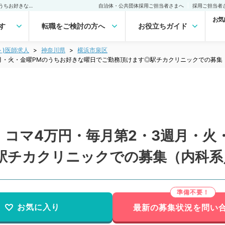
【神奈川県／横浜市泉区】コマ4万円・毎月第2・3週月・火・金曜PMのうちお好きな曜日でご勤務頂けます◎駅チカクリニックでの募集（内科系／非常勤）非常勤(アルバイト)の求人｜医師の求人・転職・アルバイトは【マイナビDOCTOR】
自治体・公共団体採用ご担当者さまへ
採用ご担当者
お気
す
転職をご検討の方へ
お役立ちガイド
ト)医師求人
神奈川県
横浜市泉区
月・火・金曜PMのうちお好きな曜日でご勤務頂けます◎駅チカクリニックでの募集
】コマ4万円・毎月第2・3週月・火
駅チカクリニックでの募集（内科系
お気に入り
最新の募集状況を問い