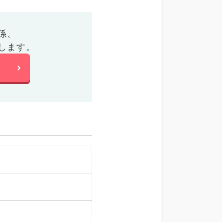
係、
します。