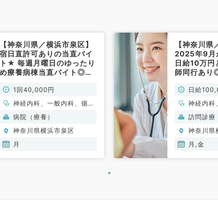
【神奈川県／横浜市泉区】
【神奈川県
宿日直許可ありの当直バイ
2025年9
ト★ 毎週月曜日のゆったり
日給10万
め療養病棟当直バイト◎最
師同行あり
寄り駅より徒歩圏内の病院
金曜日の8時
1回40,000円
日給100,
でのご勤務◎1回4万円（一
30分での
般内科／非常勤）
でございま
神経内科、一般内科、循環
神経内科
非常勤）
器内科、呼吸器内科、消化
般内科、
病院（療養）
訪問診療
器内科
器内科、
神奈川県横浜市泉区
神奈川県
泌・代謝
血液内科
月
月,金
般外科