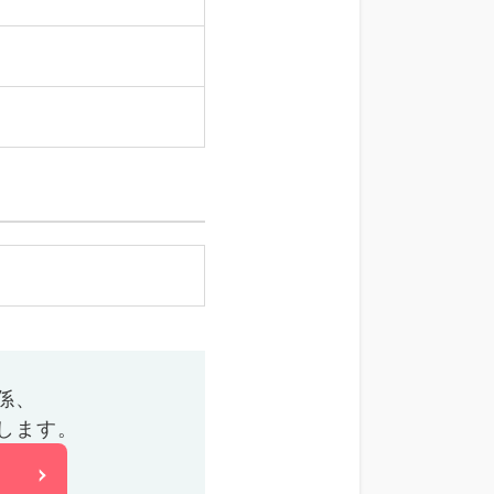
係、
します。