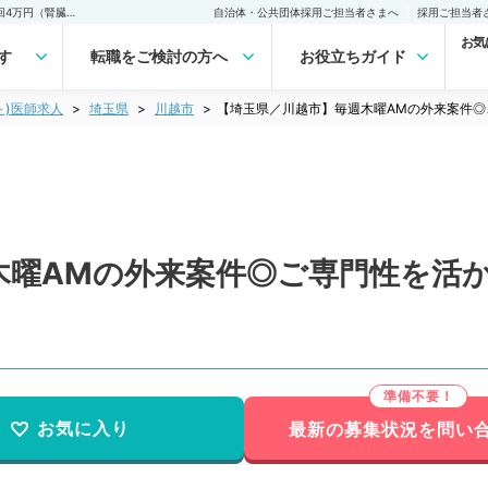
【埼玉県／川越市】毎週木曜AMの外来案件◎ご専門性を活かせます◎1回4万円（腎臓内科／非常勤）非常勤(アルバイト)の求人｜医師の求人・転職・アルバイトは【マイナビDOCTOR】
自治体・公共団体採用ご担当者さまへ
採用ご担当者
お気
す
転職をご検討の方へ
お役立ちガイド
ト)医師求人
埼玉県
川越市
【埼玉県／川越市】毎週木曜AMの外来案件◎
木曜AMの外来案件◎ご専門性を活か
お気に入り
最新の募集状況を問い