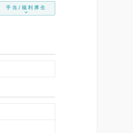
科、呼吸器内科、消化器内
手当/福利厚生
科、内分泌・代謝内科、腎
臓内科、老年内科、血液内
科、外科系全般、一般外
科、消化器外科、乳腺外
科、総合診療科、美容皮膚
科、健診・人間ドック、救
急科・ＩＣＵ、病理科、基
礎医学系、膠原病科、スポ
ーツ整形外科、大腸・肛門
外科、その他、産業医、科
目不問