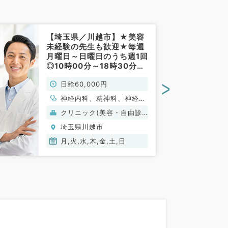
【埼玉県／川越市】★美容
未経験の先生も歓迎★毎週
月曜日～日曜日のうち週1回
◎10時00分～18時30分勤
務可能◎日給6万円～応相
>
日給60,000円
談（美容皮膚科／非常勤）
神経内科、精神科、神経
科、アレルギー科、リウマ
クリニック(美容・自由診
チ科、小児科、整形外科、
療）
埼玉県川越市
形成外科、美容外科、脳神
経外科、呼吸器外科、心臓
月,火,水,木,金,土,日
血管外科、小児外科、皮膚
科、泌尿器科、産婦人科、
産科、婦人科、眼科、耳鼻
咽喉科、気管食道科、放射
線科、リハビリテーション
科、麻酔科、ペインクリニ
ック、人工透析科、緩和ケ
ア科、一般内科、循環器内