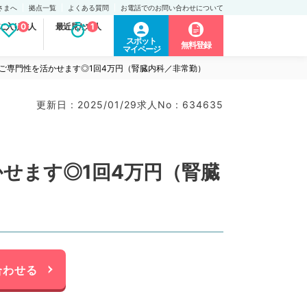
さまへ
拠点一覧
よくある質問
お電話でのお問い合わせについて
に入り求人
0
最近見た求人
1
スポット
無料登録
マイページ
ご専門性を活かせます◎1回4万円（腎臓内科／非常勤）
更新日 : 2025/01/29
求人No : 634635
せます◎1回4万円（腎臓
合わせる