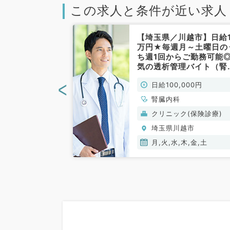
この求人と条件が近い求人
越市】日給13
【埼玉県／川越市】日給1
件！夜間までの
万円★毎週月～土曜日の
イト◎毎週月曜
ち週1回からご勤務可能
（腎臓内科／非
気の透析管理バイト（腎
内科／非常勤）
<
000円
日給100,000円
、人工透析科、循
腎臓内科
、腎臓内科
(保険診療)
クリニック(保険診療)
越市
埼玉県川越市
月,火,水,木,金,土