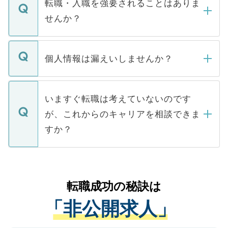
うち約3割は、Webサイトからご覧いただ
転職・入職を強要されることはありま
い。
けない「非公開求人」です。非公開求人は
せんか？
下記の理由によって、一般には公開してい
ません。
転職・入職を強要することは一切ありませ
ん。また、仮に応募先から内定をいただい
個人情報は漏えいしませんか？
■応募殺到を避けるため 人気のある医療機
たとしても、ご本人が納得しない限り、内
関を公にしてしまうと、応募が殺到する場
定を承諾する必要はありません。内定先へ
個人情報が漏えいすることはありませんの
合があります。 選考を効率よく行うため
の辞退の連絡はキャリアパートナーが行い
で、ご安心ください。当サイトからの登録
いますぐ転職は考えていないのです
に、医療機関が求める条件に合った人材の
ますので、ご安心ください。
などで収集したご登録者様の個人情報は、
が、これからのキャリアを相談できま
みを人材紹介会社に依頼するケースが増え
ご本人のキャリアアップおよび転職活動の
ています。
すか？
支援を目的に使用いたします。お預かりし
ているすべての個人データはご本人の許可
お気軽にご相談ください。先生専任のキャ
なく、医療機関側に開示したり、第三者に
リアパートナーが将来のご希望などをおう
提供することは一切ありません。また弊社
かがいして、現在の医療機関の状況や紹介
転職成功の秘訣は
は、個人情報の取り扱いについての厳密な
経験をまじえながら、適切なアドバイスを
管理基準を満たした事業者のみに付与され
「非公開求人」
させていただきます。すぐにご転職をされ
る、プライバシーマークを取得済みです。
ない方には、長期的なサポートが可能です
ご登録いただいた個人情報は、SSL（デー