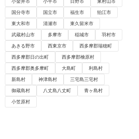
小金井市
小平市
日野市
東村山市
国分寺市
国立市
福生市
狛江市
東大和市
清瀬市
東久留米市
武蔵村山市
多摩市
稲城市
羽村市
あきる野市
西東京市
西多摩郡瑞穂町
西多摩郡日の出町
西多摩郡檜原村
西多摩郡奥多摩町
大島町
利島村
新島村
神津島村
三宅島三宅村
御蔵島村
八丈島八丈町
青ヶ島村
小笠原村