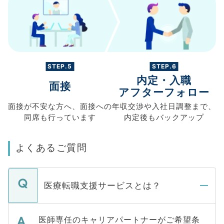
STEP.5
STEP.6
内定・入職
面接
アフターフォロー
面接が不安な方へ、
面接への
年収交渉や
入社日調整まで、
同席も
行っています
内定後もバックアップ
よくあるご質問
医療転職支援サービスとは？
医師専任のキャリアパートナーがご希望条