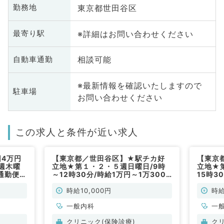
東京都世田谷区
勤務地
※詳細はお問い合わせください
最寄り駅
相談可能
自動車通勤
※最新情報を確認いたしますので
駐車場
お問い合わせください
この求人と条件が近い求人
回4万円
【東京都／世田谷区】★駅チカ好
【東京
週木曜
立地★第１・２・５週日曜日/9時
立地★
通勤便
～12時30分/時給1万円～1万3000
15時3
円◎一般外来業務メイン（内科系／
◎一般
非常勤）
常勤）
時給10,000円
時給
一般内科
一
クリニック(保険診療)
ク