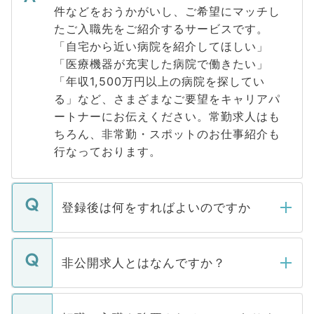
件などをおうかがいし、ご希望にマッチし
たご入職先をご紹介するサービスです。
「自宅から近い病院を紹介してほしい」
「医療機器が充実した病院で働きたい」
「年収1,500万円以上の病院を探してい
る」など、さまざまなご要望をキャリアパ
ートナーにお伝えください。常勤求人はも
ちろん、非常勤・スポットのお仕事紹介も
行なっております。
登録後は何をすればよいのですか
ご登録いただきましたら、弊社担当者がご
登録内容を確認し、その後メールもしくは
非公開求人とはなんですか？
お電話にて次のステップのご案内をいたし
ます。通常、5営業日以内にはご連絡をせて
マイナビDOCTORで取り扱っている求人の
いただきますので、しばらくお待ちくださ