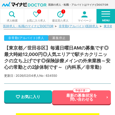
医師の求人・転職・アルバイトはマイナビDOCTOR
0
1
MENU
お気に入り求人
最近見た求人
マイページ
求人検索
医師求人・転職のマイナビDOCTOR
非常勤(アルバイト)医師求人
東京都
非常勤(アルバイト)求人
募集停止
【東京都／世田谷区】毎週日曜日AMの募集です◎
最大時給12,000円◎人気エリアで駅チカクリニッ
クの立ち上げです◎保険診療メインの外来業務～安
心の常勤との2診体制です～（内科系／非常勤）
更新日 : 2026/02/04
求人No : 634550
最新の募集状況を
お気に入り
問い合わせる