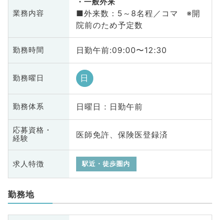
一般外来
■外来数：5～8名程／コマ ※開
業務内容
院前のため予定数
日勤午前:09:00〜12:30
勤務時間
日
勤務曜日
日曜日 : 日勤午前
勤務体系
応募資格・
医師免許、保険医登録済
経験
求人特徴
駅近・徒歩圏内
勤務地