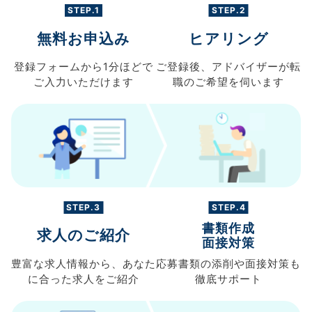
STEP.1
STEP.2
無料お申込み
ヒアリング
登録フォームから
1分ほどで
ご登録後、
アドバイザーが転
ご入力
いただけます
職の
ご希望を伺います
STEP.3
STEP.4
書類作成
求人のご紹介
面接対策
豊富な求人情報から、
あなた
応募書類の
添削や面接対策も
に合った求人を
ご紹介
徹底サポート