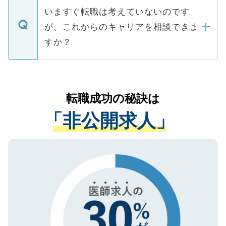
合があります。 選考を効率よく行うため
の辞退の連絡はキャリアパートナーが行い
で、ご安心ください。当サイトからの登録
いますぐ転職は考えていないのです
に、医療機関が求める条件に合った人材の
ますので、ご安心ください。
などで収集したご登録者様の個人情報は、
が、これからのキャリアを相談できま
みを人材紹介会社に依頼するケースが増え
ご本人のキャリアアップおよび転職活動の
ています。
すか？
支援を目的に使用いたします。お預かりし
ているすべての個人データはご本人の許可
お気軽にご相談ください。先生専任のキャ
なく、医療機関側に開示したり、第三者に
リアパートナーが将来のご希望などをおう
提供することは一切ありません。また弊社
かがいして、現在の医療機関の状況や紹介
転職成功の秘訣は
は、個人情報の取り扱いについての厳密な
経験をまじえながら、適切なアドバイスを
管理基準を満たした事業者のみに付与され
「非公開求人」
させていただきます。すぐにご転職をされ
る、プライバシーマークを取得済みです。
ない方には、長期的なサポートが可能です
ご登録いただいた個人情報は、SSL（デー
ので、まずはご登録ください。
タ暗号化）によって保護されていますの
で、機密保持に関してもご安心ください。