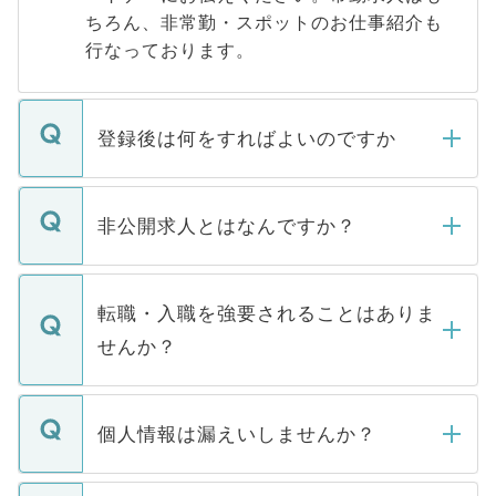
ちろん、非常勤・スポットのお仕事紹介も
行なっております。
登録後は何をすればよいのですか
ご登録いただきましたら、弊社担当者がご
登録内容を確認し、その後メールもしくは
非公開求人とはなんですか？
お電話にて次のステップのご案内をいたし
ます。通常、5営業日以内にはご連絡をせて
マイナビDOCTORで取り扱っている求人の
いただきますので、しばらくお待ちくださ
うち約3割は、Webサイトからご覧いただ
転職・入職を強要されることはありま
い。
けない「非公開求人」です。非公開求人は
せんか？
下記の理由によって、一般には公開してい
ません。
転職・入職を強要することは一切ありませ
ん。また、仮に応募先から内定をいただい
個人情報は漏えいしませんか？
■応募殺到を避けるため 人気のある医療機
たとしても、ご本人が納得しない限り、内
関を公にしてしまうと、応募が殺到する場
定を承諾する必要はありません。内定先へ
個人情報が漏えいすることはありませんの