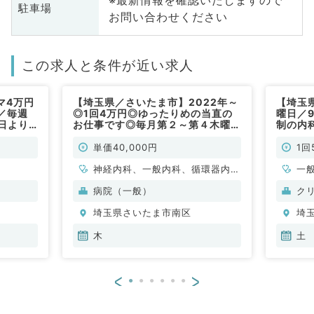
※最新情報を確認いたしますので
駐車場
お問い合わせください
この求人と条件が近い求人
マ4万円
【埼玉県／さいたま市】2022年～
【埼玉
／毎週
◎1回4万円◎ゆったりめの当直の
曜日／9
日より
お仕事です◎毎月第２～第４木曜日
制の内
）
より、勤務週ご相談可能（内科系／
にある
非常勤）
非常勤
単価40,000円
1回
神経内科、一般内科、循環器内
一
科、呼吸器内科、消化器内科、内
病院（一般）
ク
分泌・代謝内科、腎臓内科、老年
埼玉県さいたま市南区
埼
内科、血液内科、膠原病科
木
土
<
>