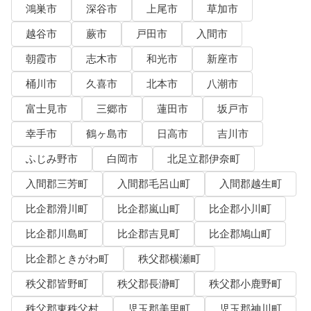
鴻巣市
深谷市
上尾市
草加市
越谷市
蕨市
戸田市
入間市
朝霞市
志木市
和光市
新座市
桶川市
久喜市
北本市
八潮市
富士見市
三郷市
蓮田市
坂戸市
幸手市
鶴ヶ島市
日高市
吉川市
ふじみ野市
白岡市
北足立郡伊奈町
入間郡三芳町
入間郡毛呂山町
入間郡越生町
比企郡滑川町
比企郡嵐山町
比企郡小川町
比企郡川島町
比企郡吉見町
比企郡鳩山町
比企郡ときがわ町
秩父郡横瀬町
秩父郡皆野町
秩父郡長瀞町
秩父郡小鹿野町
秩父郡東秩父村
児玉郡美里町
児玉郡神川町