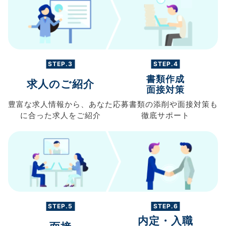
STEP.3
STEP.4
書類作成
求人のご紹介
面接対策
豊富な求人情報から、
あなた
応募書類の
添削や面接対策も
に合った求人を
ご紹介
徹底サポート
STEP.5
STEP.6
内定・入職