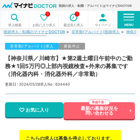
医師の求人・転職・アルバイトはマイナビDOCTOR
0
1
MENU
お気に入り求人
最近見た求人
マイページ
求人検索
医師求人・転職のマイナビDOCTOR
非常勤(アルバイト)医師求人
神奈川
非常勤(アルバイト)求人
募集停止
【神奈川県／川崎市】★第2週土曜日午前中のご勤
務★1回5万円◎上部内視鏡検査+外来の募集です
（消化器内科・消化器外科／非常勤）
更新日 : 2024/05/28
求人No : 634440
最新の募集状況を
お気に入り
問い合わせる
こちらの求人は募集を停止しております。