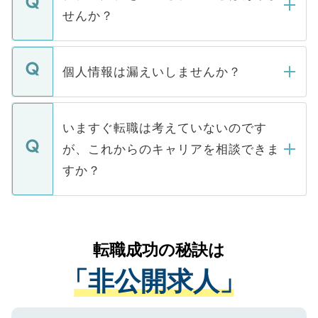
い。
けない「非公開求人」です。非公開求人は
せんか？
下記の理由によって、一般には公開してい
ません。
転職・入職を強要することは一切ありませ
ん。また、仮に応募先から内定をいただい
個人情報は漏えいしませんか？
■応募殺到を避けるため 人気のある医療機
たとしても、ご本人が納得しない限り、内
関を公にしてしまうと、応募が殺到する場
定を承諾する必要はありません。内定先へ
個人情報が漏えいすることはありませんの
合があります。 選考を効率よく行うため
の辞退の連絡はキャリアパートナーが行い
で、ご安心ください。当サイトからの登録
いますぐ転職は考えていないのです
に、医療機関が求める条件に合った人材の
ますので、ご安心ください。
などで収集したご登録者様の個人情報は、
が、これからのキャリアを相談できま
みを人材紹介会社に依頼するケースが増え
ご本人のキャリアアップおよび転職活動の
ています。
すか？
支援を目的に使用いたします。お預かりし
ているすべての個人データはご本人の許可
お気軽にご相談ください。先生専任のキャ
なく、医療機関側に開示したり、第三者に
リアパートナーが将来のご希望などをおう
提供することは一切ありません。また弊社
かがいして、現在の医療機関の状況や紹介
転職成功の秘訣は
は、個人情報の取り扱いについての厳密な
経験をまじえながら、適切なアドバイスを
管理基準を満たした事業者のみに付与され
「非公開求人」
させていただきます。すぐにご転職をされ
る、プライバシーマークを取得済みです。
ない方には、長期的なサポートが可能です
ご登録いただいた個人情報は、SSL（デー
ので、まずはご登録ください。