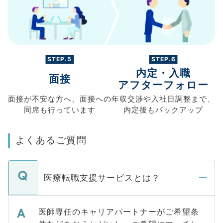
STEP.5
STEP.6
内定・入職
面接
アフターフォロー
面接が不安な方へ、
面接への
年収交渉や
入社日調整まで、
同席も
行っています
内定後もバックアップ
よくあるご質問
医療転職支援サービスとは？
医師専任のキャリアパートナーがご希望条