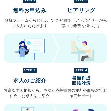
STEP.1
STEP.2
無料お申込み
ヒアリング
登録フォームから
1分ほどで
ご登録後、
アドバイザーが転
ご入力
いただけます
職の
ご希望を伺います
STEP.3
STEP.4
書類作成
求人のご紹介
面接対策
豊富な求人情報から、
あなた
応募書類の
添削や面接対策も
に合った求人を
ご紹介
徹底サポート