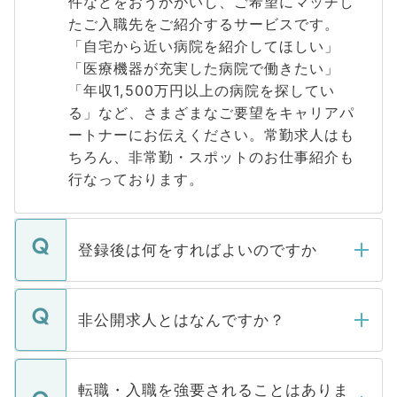
件などをおうかがいし、ご希望にマッチし
たご入職先をご紹介するサービスです。
「自宅から近い病院を紹介してほしい」
「医療機器が充実した病院で働きたい」
「年収1,500万円以上の病院を探してい
る」など、さまざまなご要望をキャリアパ
ートナーにお伝えください。常勤求人はも
ちろん、非常勤・スポットのお仕事紹介も
行なっております。
登録後は何をすればよいのですか
ご登録いただきましたら、弊社担当者がご
登録内容を確認し、その後メールもしくは
非公開求人とはなんですか？
お電話にて次のステップのご案内をいたし
ます。通常、5営業日以内にはご連絡をせて
マイナビDOCTORで取り扱っている求人の
いただきますので、しばらくお待ちくださ
うち約3割は、Webサイトからご覧いただ
転職・入職を強要されることはありま