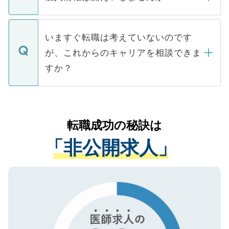
■応募殺到を避けるため 人気のある医療機
たとしても、ご本人が納得しない限り、内
関を公にしてしまうと、応募が殺到する場
定を承諾する必要はありません。内定先へ
個人情報が漏えいすることはありませんの
合があります。 選考を効率よく行うため
の辞退の連絡はキャリアパートナーが行い
で、ご安心ください。当サイトからの登録
いますぐ転職は考えていないのです
に、医療機関が求める条件に合った人材の
ますので、ご安心ください。
などで収集したご登録者様の個人情報は、
が、これからのキャリアを相談できま
みを人材紹介会社に依頼するケースが増え
ご本人のキャリアアップおよび転職活動の
ています。
すか？
支援を目的に使用いたします。お預かりし
ているすべての個人データはご本人の許可
お気軽にご相談ください。先生専任のキャ
なく、医療機関側に開示したり、第三者に
リアパートナーが将来のご希望などをおう
提供することは一切ありません。また弊社
かがいして、現在の医療機関の状況や紹介
転職成功の秘訣は
は、個人情報の取り扱いについての厳密な
経験をまじえながら、適切なアドバイスを
管理基準を満たした事業者のみに付与され
「非公開求人」
させていただきます。すぐにご転職をされ
る、プライバシーマークを取得済みです。
ない方には、長期的なサポートが可能です
ご登録いただいた個人情報は、SSL（デー
ので、まずはご登録ください。
タ暗号化）によって保護されていますの
で、機密保持に関してもご安心ください。