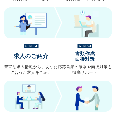
STEP.3
STEP.4
書類作成
求人のご紹介
面接対策
豊富な求人情報から、
あなた
応募書類の
添削や面接対策も
に合った求人を
ご紹介
徹底サポート