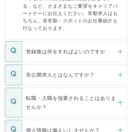
る」など、さまざまなご要望をキャリアパ
ートナーにお伝えください。常勤求人はも
ちろん、非常勤・スポットのお仕事紹介も
行なっております。
登録後は何をすればよいのですか
ご登録いただきましたら、弊社担当者がご
登録内容を確認し、その後メールもしくは
非公開求人とはなんですか？
お電話にて次のステップのご案内をいたし
ます。通常、5営業日以内にはご連絡をせて
マイナビDOCTORで取り扱っている求人の
いただきますので、しばらくお待ちくださ
うち約3割は、Webサイトからご覧いただ
転職・入職を強要されることはありま
い。
けない「非公開求人」です。非公開求人は
せんか？
下記の理由によって、一般には公開してい
ません。
転職・入職を強要することは一切ありませ
ん。また、仮に応募先から内定をいただい
個人情報は漏えいしませんか？