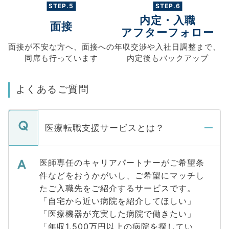
STEP.5
STEP.6
内定・入職
面接
アフターフォロー
面接が不安な方へ、
面接への
年収交渉や
入社日調整まで、
同席も
行っています
内定後もバックアップ
よくあるご質問
医療転職支援サービスとは？
医師専任のキャリアパートナーがご希望条
件などをおうかがいし、ご希望にマッチし
たご入職先をご紹介するサービスです。
「自宅から近い病院を紹介してほしい」
「医療機器が充実した病院で働きたい」
「年収1,500万円以上の病院を探してい