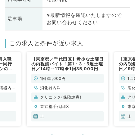
※最新情報を確認いたしますので
駐車場
お問い合わせください
この求人と条件が近い求人
月入職
【東京都／千代田区】希少な土曜日
【東京
ー同行
の内視鏡バイト！第1・3・5週土曜
の内視
インの訪
日／14時～17時◆1回35,000円！
日／9時
集！（内
GFのみ◎都心部でアクセス抜群の
円！G
クリニックです（消化器内科／非常
群のク
1回35,000円
1回
勤）
非常勤
環器内
消化器内科
消
内科、内
クリニック(保険診療)
ク
科、老年
東京都千代田区
東
科
土
土