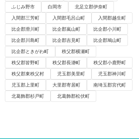
ふじみ野市
白岡市
北足立郡伊奈町
入間郡三芳町
入間郡毛呂山町
入間郡越生町
比企郡滑川町
比企郡嵐山町
比企郡小川町
比企郡川島町
比企郡吉見町
比企郡鳩山町
比企郡ときがわ町
秩父郡横瀬町
秩父郡皆野町
秩父郡長瀞町
秩父郡小鹿野町
秩父郡東秩父村
児玉郡美里町
児玉郡神川町
児玉郡上里町
大里郡寄居町
南埼玉郡宮代町
北葛飾郡杉戸町
北葛飾郡松伏町