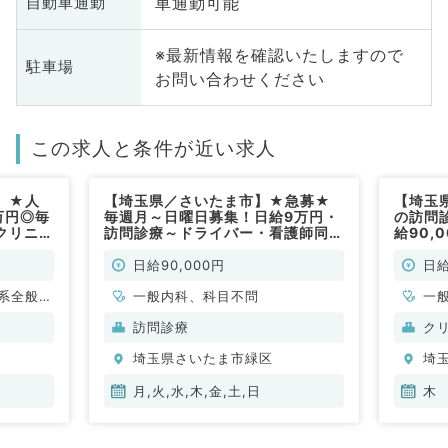
車通勤可能
自動車通勤
※最新情報を確認いたしますので
駐車場
お問い合わせください
この求人と条件が近い求人
】★人
【埼玉県／さいたま市】★急募★
【埼玉
万円◎毎
毎週月～日曜日募集！日給9万円・
の訪問
クリニッ
訪問診療～ドライバー・看護師同行
給90,
常勤）
あり～（内科系・外科系／非常勤）
クリニ
勤）
日給90,000円
日給
系全般、
一般内科、科目不問
一
訪問診療
ク
埼玉県さいたま市緑区
埼
月,火,水,木,金,土,日
木