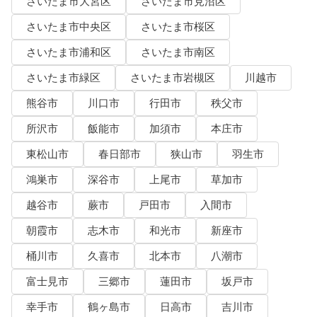
さいたま市大宮区
さいたま市見沼区
さいたま市中央区
さいたま市桜区
さいたま市浦和区
さいたま市南区
さいたま市緑区
さいたま市岩槻区
川越市
熊谷市
川口市
行田市
秩父市
所沢市
飯能市
加須市
本庄市
東松山市
春日部市
狭山市
羽生市
鴻巣市
深谷市
上尾市
草加市
越谷市
蕨市
戸田市
入間市
朝霞市
志木市
和光市
新座市
桶川市
久喜市
北本市
八潮市
富士見市
三郷市
蓮田市
坂戸市
幸手市
鶴ヶ島市
日高市
吉川市