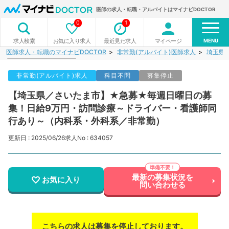
医師の求人・転職・アルバイトはマイナビDOCTOR
0
1
MENU
お気に入り求人
最近見た求人
マイページ
求人検索
医師求人・転職のマイナビDOCTOR
非常勤(アルバイト)医師求人
埼玉県
非常勤(アルバイト)求人
科目不問
募集停止
【埼玉県／さいたま市】★急募★毎週日曜日の募
集！日給9万円・訪問診療～ドライバー・看護師同
行あり～（内科系・外科系／非常勤）
更新日 : 2025/06/26
求人No : 634057
最新の募集状況を
お気に入り
問い合わせる
こちらの求人は募集を停止しております。