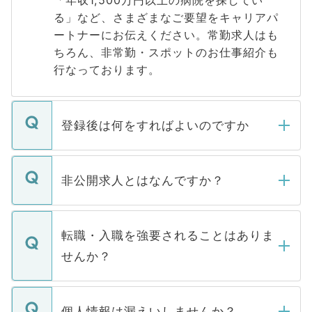
「年収1,500万円以上の病院を探してい
る」など、さまざまなご要望をキャリアパ
ートナーにお伝えください。常勤求人はも
ちろん、非常勤・スポットのお仕事紹介も
行なっております。
登録後は何をすればよいのですか
ご登録いただきましたら、弊社担当者がご
登録内容を確認し、その後メールもしくは
非公開求人とはなんですか？
お電話にて次のステップのご案内をいたし
ます。通常、5営業日以内にはご連絡をせて
マイナビDOCTORで取り扱っている求人の
いただきますので、しばらくお待ちくださ
うち約3割は、Webサイトからご覧いただ
転職・入職を強要されることはありま
い。
けない「非公開求人」です。非公開求人は
せんか？
下記の理由によって、一般には公開してい
ません。
転職・入職を強要することは一切ありませ
ん。また、仮に応募先から内定をいただい
個人情報は漏えいしませんか？