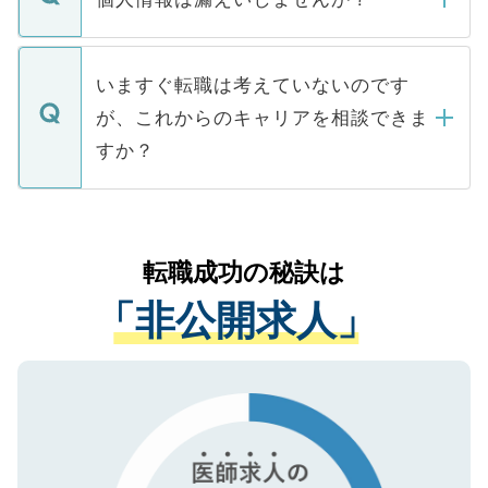
■応募殺到を避けるため 人気のある医療機
たとしても、ご本人が納得しない限り、内
関を公にしてしまうと、応募が殺到する場
定を承諾する必要はありません。内定先へ
個人情報が漏えいすることはありませんの
合があります。 選考を効率よく行うため
の辞退の連絡はキャリアパートナーが行い
で、ご安心ください。当サイトからの登録
いますぐ転職は考えていないのです
に、医療機関が求める条件に合った人材の
ますので、ご安心ください。
などで収集したご登録者様の個人情報は、
が、これからのキャリアを相談できま
みを人材紹介会社に依頼するケースが増え
ご本人のキャリアアップおよび転職活動の
ています。
すか？
支援を目的に使用いたします。お預かりし
ているすべての個人データはご本人の許可
お気軽にご相談ください。先生専任のキャ
なく、医療機関側に開示したり、第三者に
リアパートナーが将来のご希望などをおう
提供することは一切ありません。また弊社
かがいして、現在の医療機関の状況や紹介
転職成功の秘訣は
は、個人情報の取り扱いについての厳密な
経験をまじえながら、適切なアドバイスを
管理基準を満たした事業者のみに付与され
「非公開求人」
させていただきます。すぐにご転職をされ
る、プライバシーマークを取得済みです。
ない方には、長期的なサポートが可能です
ご登録いただいた個人情報は、SSL（デー
ので、まずはご登録ください。
タ暗号化）によって保護されていますの
で、機密保持に関してもご安心ください。