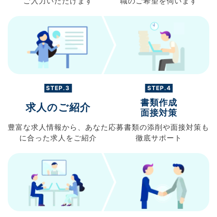
ご入力
いただけます
職の
ご希望を伺います
STEP.3
STEP.4
書類作成
求人のご紹介
面接対策
豊富な求人情報から、
あなた
応募書類の
添削や面接対策も
に合った求人を
ご紹介
徹底サポート