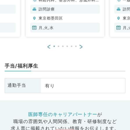
脳神経外科、呼吸器外科、心臓血
訪問診療
訪
管外科、一般内科、循環器内科、
東京都墨田区
東
呼吸器内科、消化器内科、内分
泌・代謝内科、腎臓内科、老年内
月,火,水
月,
科、血液内科、外科系全般、一般
外科、消化器外科、乳腺外科、膠
<
>
原病科
手当/福利厚生
有り
通勤手当
医師専任のキャリアパートナー
が
職場の雰囲気や人間関係、
教育・研修制度など
求人票に掲載されていない情報をお伝えします。