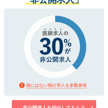
る、プライバシーマークを取得済みです。
ない方には、長期的なサポートが可能です
ご登録いただいた個人情報は、SSL（デー
ので、まずはご登録ください。
タ暗号化）によって保護されていますの
で、機密保持に関してもご安心ください。
他にはない独占求人を多数保有
非公開求人を紹介してもらう