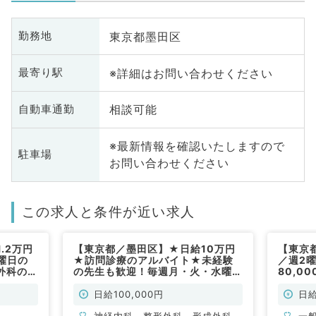
東京都墨田区
勤務地
※詳細はお問い合わせください
最寄り駅
相談可能
自動車通勤
※最新情報を確認いたしますので
駐車場
お問い合わせください
この求人と条件が近い求人
.2万円
【東京都／墨田区】★日給10万円
【東京
曜日の
★訪問診療のアルバイト★未経験
／週2
外科の混
の先生も歓迎！毎週月・火・水曜日
80,0
ック～
／週1日～曜日応相談◎駅チカのク
す（一
常勤）
リニック♪（内科系,外科系／非常
日給100,000円
日給
勤）
神経内科、整形外科、形成外科、
一