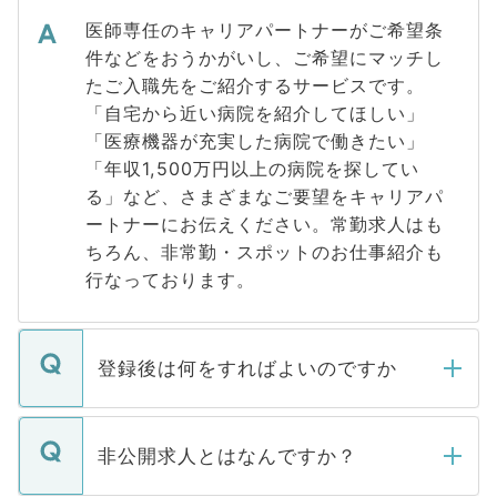
医師専任のキャリアパートナーがご希望条
件などをおうかがいし、ご希望にマッチし
たご入職先をご紹介するサービスです。
「自宅から近い病院を紹介してほしい」
「医療機器が充実した病院で働きたい」
「年収1,500万円以上の病院を探してい
る」など、さまざまなご要望をキャリアパ
ートナーにお伝えください。常勤求人はも
ちろん、非常勤・スポットのお仕事紹介も
行なっております。
登録後は何をすればよいのですか
ご登録いただきましたら、弊社担当者がご
登録内容を確認し、その後メールもしくは
非公開求人とはなんですか？
お電話にて次のステップのご案内をいたし