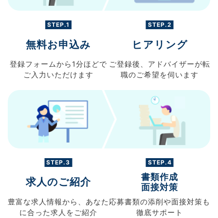
STEP.1
STEP.2
無料お申込み
ヒアリング
登録フォームから
1分ほどで
ご登録後、
アドバイザーが転
ご入力
いただけます
職の
ご希望を伺います
STEP.3
STEP.4
書類作成
求人のご紹介
面接対策
豊富な求人情報から、
あなた
応募書類の
添削や面接対策も
に合った求人を
ご紹介
徹底サポート