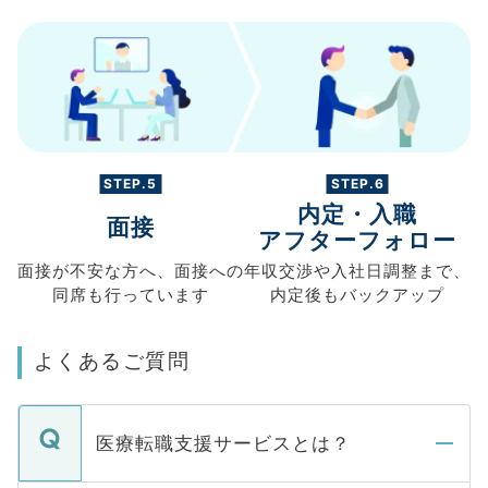
STEP.5
STEP.6
内定・入職
面接
アフターフォロー
面接が不安な方へ、
面接への
年収交渉や
入社日調整まで、
同席も
行っています
内定後もバックアップ
よくあるご質問
医療転職支援サービスとは？