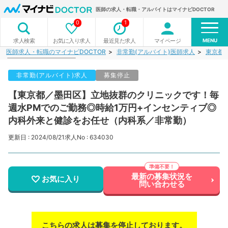
医師の求人・転職・アルバイトはマイナビDOCTOR
0
1
MENU
お気に入り求人
最近見た求人
マイページ
求人検索
医師求人・転職のマイナビDOCTOR
非常勤(アルバイト)医師求人
東京都
非常勤(アルバイト)求人
募集停止
【東京都／墨田区】立地抜群のクリニックです！毎
週水PMでのご勤務◎時給1万円+インセンティブ◎
内科外来と健診をお任せ（内科系／非常勤）
更新日 : 2024/08/21
求人No : 634030
最新の募集状況を
お気に入り
問い合わせる
こちらの求人は募集を停止しております。