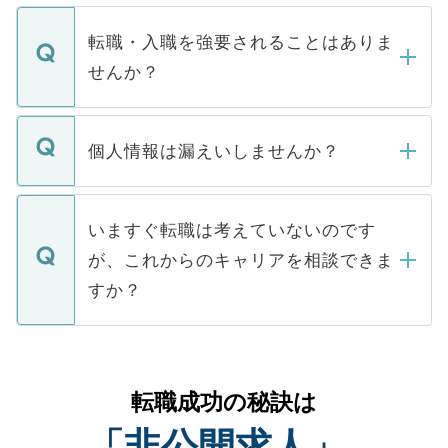
ます。通常、5営業日以内にはご連絡をせて
マイナビDOCTORで取り扱っている求人の
いただきますので、しばらくお待ちくださ
うち約3割は、Webサイトからご覧いただ
転職・入職を強要されることはありま
い。
けない「非公開求人」です。非公開求人は
せんか？
下記の理由によって、一般には公開してい
ません。
転職・入職を強要することは一切ありませ
ん。また、仮に応募先から内定をいただい
個人情報は漏えいしませんか？
■応募殺到を避けるため 人気のある医療機
たとしても、ご本人が納得しない限り、内
関を公にしてしまうと、応募が殺到する場
定を承諾する必要はありません。内定先へ
個人情報が漏えいすることはありませんの
合があります。 選考を効率よく行うため
の辞退の連絡はキャリアパートナーが行い
で、ご安心ください。当サイトからの登録
いますぐ転職は考えていないのです
に、医療機関が求める条件に合った人材の
ますので、ご安心ください。
などで収集したご登録者様の個人情報は、
が、これからのキャリアを相談できま
みを人材紹介会社に依頼するケースが増え
ご本人のキャリアアップおよび転職活動の
ています。
すか？
支援を目的に使用いたします。お預かりし
ているすべての個人データはご本人の許可
お気軽にご相談ください。先生専任のキャ
なく、医療機関側に開示したり、第三者に
リアパートナーが将来のご希望などをおう
提供することは一切ありません。また弊社
かがいして、現在の医療機関の状況や紹介
転職成功の秘訣は
は、個人情報の取り扱いについての厳密な
経験をまじえながら、適切なアドバイスを
管理基準を満たした事業者のみに付与され
「非公開求人」
させていただきます。すぐにご転職をされ