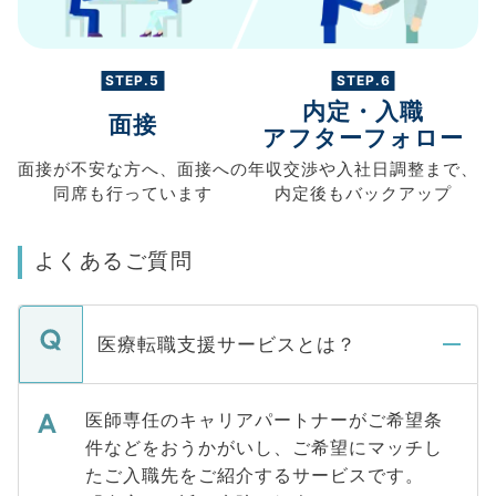
STEP.5
STEP.6
内定・入職
面接
アフターフォロー
面接が不安な方へ、
面接への
年収交渉や
入社日調整まで、
同席も
行っています
内定後もバックアップ
よくあるご質問
医療転職支援サービスとは？
医師専任のキャリアパートナーがご希望条
件などをおうかがいし、ご希望にマッチし
たご入職先をご紹介するサービスです。