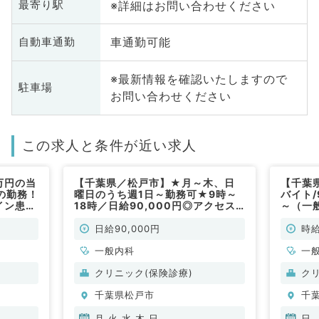
※詳細はお問い合わせください
最寄り駅
車通勤可能
自動車通勤
※最新情報を確認いたしますので
駐車場
お問い合わせください
この求人と条件が近い求人
万円の当
【千葉県／松戸市】★月～木、日
【千葉
の勤務！
曜日のうち週1日～勤務可★9時～
バイト/
イン患者
18時／日給90,000円◎アクセス
～（一
イカー通
便利なクリニックで内科外来のお仕
非常勤）
事です◎（一般内科／非常勤）
日給90,000円
時給
一般内科
一
クリニック(保険診療)
ク
千葉県松戸市
千
月,火,水,木,日
日