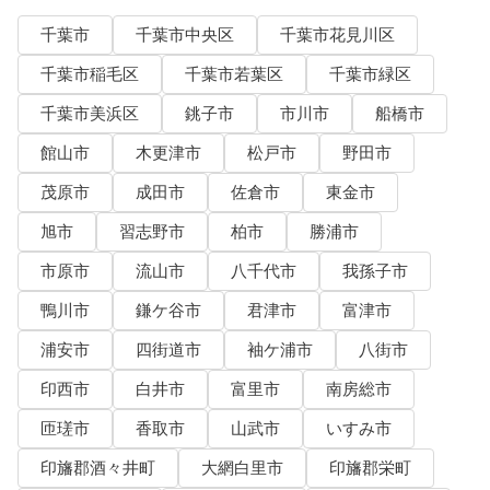
千葉市
千葉市中央区
千葉市花見川区
千葉市稲毛区
千葉市若葉区
千葉市緑区
千葉市美浜区
銚子市
市川市
船橋市
館山市
木更津市
松戸市
野田市
茂原市
成田市
佐倉市
東金市
旭市
習志野市
柏市
勝浦市
市原市
流山市
八千代市
我孫子市
鴨川市
鎌ケ谷市
君津市
富津市
浦安市
四街道市
袖ケ浦市
八街市
印西市
白井市
富里市
南房総市
匝瑳市
香取市
山武市
いすみ市
印旛郡酒々井町
大網白里市
印旛郡栄町