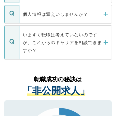
ません。
転職・入職を強要することは一切ありませ
ん。また、仮に応募先から内定をいただい
個人情報は漏えいしませんか？
■応募殺到を避けるため 人気のある医療機
たとしても、ご本人が納得しない限り、内
関を公にしてしまうと、応募が殺到する場
定を承諾する必要はありません。内定先へ
個人情報が漏えいすることはありませんの
合があります。 選考を効率よく行うため
の辞退の連絡はキャリアパートナーが行い
で、ご安心ください。当サイトからの登録
いますぐ転職は考えていないのです
に、医療機関が求める条件に合った人材の
ますので、ご安心ください。
などで収集したご登録者様の個人情報は、
が、これからのキャリアを相談できま
みを人材紹介会社に依頼するケースが増え
ご本人のキャリアアップおよび転職活動の
ています。
すか？
支援を目的に使用いたします。お預かりし
ているすべての個人データはご本人の許可
お気軽にご相談ください。先生専任のキャ
なく、医療機関側に開示したり、第三者に
リアパートナーが将来のご希望などをおう
提供することは一切ありません。また弊社
かがいして、現在の医療機関の状況や紹介
転職成功の秘訣は
は、個人情報の取り扱いについての厳密な
経験をまじえながら、適切なアドバイスを
管理基準を満たした事業者のみに付与され
「非公開求人」
させていただきます。すぐにご転職をされ
る、プライバシーマークを取得済みです。
ない方には、長期的なサポートが可能です
ご登録いただいた個人情報は、SSL（デー
ので、まずはご登録ください。
タ暗号化）によって保護されていますの
で、機密保持に関してもご安心ください。