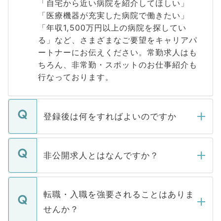
「自宅から近い病院を紹介してほしい」
「医療機器が充実した病院で働きたい」
「年収1,500万円以上の病院を探してい
る」など、さまざまなご要望をキャリアパ
ートナーにお伝えください。常勤求人はも
ちろん、非常勤・スポットのお仕事紹介も
行なっております。
登録後は何をすればよいのですか
ご登録いただきましたら、弊社担当者がご
登録内容を確認し、その後メールもしくは
非公開求人とはなんですか？
お電話にて次のステップのご案内をいたし
ます。通常、5営業日以内にはご連絡をせて
マイナビDOCTORで取り扱っている求人の
いただきますので、しばらくお待ちくださ
うち約3割は、Webサイトからご覧いただ
転職・入職を強要されることはありま
い。
けない「非公開求人」です。非公開求人は
せんか？
下記の理由によって、一般には公開してい