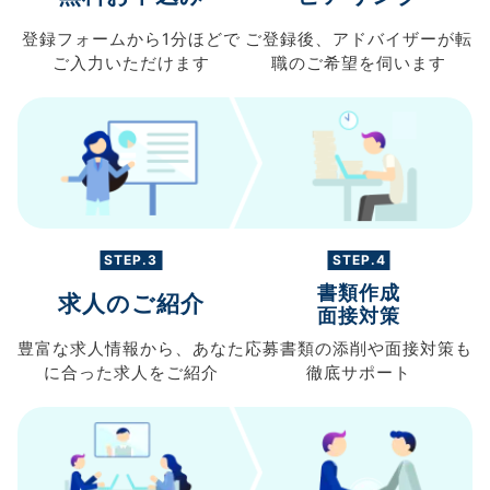
登録フォームから
1分ほどで
ご登録後、
アドバイザーが転
ご入力
いただけます
職の
ご希望を伺います
STEP.3
STEP.4
書類作成
求人のご紹介
面接対策
豊富な求人情報から、
あなた
応募書類の
添削や面接対策も
に合った求人を
ご紹介
徹底サポート