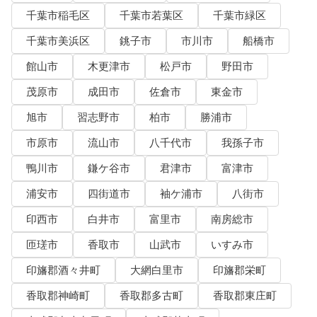
千葉市稲毛区
千葉市若葉区
千葉市緑区
千葉市美浜区
銚子市
市川市
船橋市
館山市
木更津市
松戸市
野田市
茂原市
成田市
佐倉市
東金市
旭市
習志野市
柏市
勝浦市
市原市
流山市
八千代市
我孫子市
鴨川市
鎌ケ谷市
君津市
富津市
浦安市
四街道市
袖ケ浦市
八街市
印西市
白井市
富里市
南房総市
匝瑳市
香取市
山武市
いすみ市
印旛郡酒々井町
大網白里市
印旛郡栄町
香取郡神崎町
香取郡多古町
香取郡東庄町