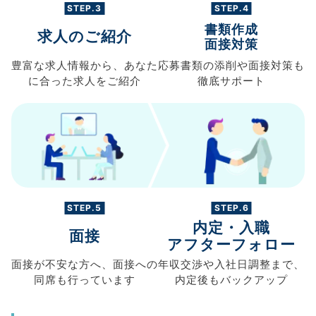
STEP.3
STEP.4
書類作成
求人のご紹介
面接対策
豊富な求人情報から、
あなた
応募書類の
添削や面接対策も
に合った求人を
ご紹介
徹底サポート
STEP.5
STEP.6
内定・入職
面接
アフターフォロー
面接が不安な方へ、
面接への
年収交渉や
入社日調整まで、
同席も
行っています
内定後もバックアップ