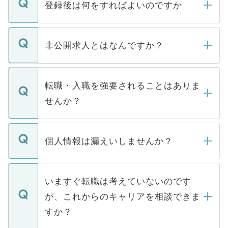
登録後は何をすればよいのですか
ご登録いただきましたら、弊社担当者がご
登録内容を確認し、その後メールもしくは
非公開求人とはなんですか？
お電話にて次のステップのご案内をいたし
ます。通常、5営業日以内にはご連絡をせて
マイナビDOCTORで取り扱っている求人の
いただきますので、しばらくお待ちくださ
うち約3割は、Webサイトからご覧いただ
転職・入職を強要されることはありま
い。
けない「非公開求人」です。非公開求人は
せんか？
下記の理由によって、一般には公開してい
ません。
転職・入職を強要することは一切ありませ
ん。また、仮に応募先から内定をいただい
個人情報は漏えいしませんか？
■応募殺到を避けるため 人気のある医療機
たとしても、ご本人が納得しない限り、内
関を公にしてしまうと、応募が殺到する場
定を承諾する必要はありません。内定先へ
個人情報が漏えいすることはありませんの
合があります。 選考を効率よく行うため
の辞退の連絡はキャリアパートナーが行い
で、ご安心ください。当サイトからの登録
いますぐ転職は考えていないのです
に、医療機関が求める条件に合った人材の
ますので、ご安心ください。
などで収集したご登録者様の個人情報は、
が、これからのキャリアを相談できま
みを人材紹介会社に依頼するケースが増え
ご本人のキャリアアップおよび転職活動の
ています。
すか？
支援を目的に使用いたします。お預かりし