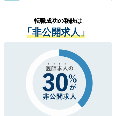
ているすべての個人データはご本人の許可
お気軽にご相談ください。先生専任のキャ
なく、医療機関側に開示したり、第三者に
リアパートナーが将来のご希望などをおう
提供することは一切ありません。また弊社
かがいして、現在の医療機関の状況や紹介
転職成功の秘訣は
は、個人情報の取り扱いについての厳密な
経験をまじえながら、適切なアドバイスを
管理基準を満たした事業者のみに付与され
「非公開求人」
させていただきます。すぐにご転職をされ
る、プライバシーマークを取得済みです。
ない方には、長期的なサポートが可能です
ご登録いただいた個人情報は、SSL（デー
ので、まずはご登録ください。
タ暗号化）によって保護されていますの
で、機密保持に関してもご安心ください。