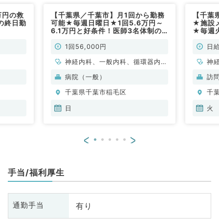
万円の救
【千葉県／千葉市】月1回から勤務
【千葉
の終日勤
可能★毎週日曜日★1回5.6万円～
★施設
6.1万円と好条件！医師3名体制の
★毎週
当直バイト・時間調整・隔週相談可
100,
能◎（内科系／非常勤）
カクリ
1回56,000円
日給
（内科
神経内科、一般内科、循環器内
神
科、呼吸器内科、消化器内科、内
科
病院（一般）
訪
分泌・代謝内科、腎臓内科、老年
分
千葉県千葉市稲毛区
千
内科、血液内科
内
日
火
<
>
手当/福利厚生
有り
通勤手当