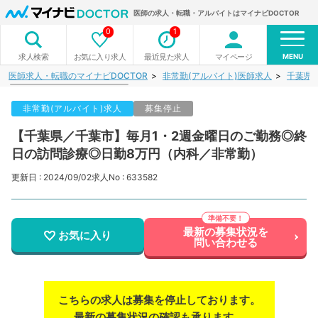
医師の求人・転職・アルバイトはマイナビDOCTOR
0
1
MENU
お気に入り求人
最近見た求人
マイページ
求人検索
医師求人・転職のマイナビDOCTOR
非常勤(アルバイト)医師求人
千葉県
非常勤(アルバイト)求人
募集停止
【千葉県／千葉市】毎月1・2週金曜日のご勤務◎終
日の訪問診療◎日勤8万円（内科／非常勤）
更新日 : 2024/09/02
求人No : 633582
最新の募集状況を
お気に入り
問い合わせる
こちらの求人は募集を停止しております。
最新の募集状況の確認も承ります。