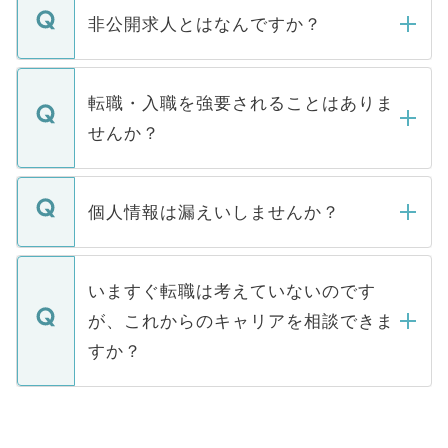
登録内容を確認し、その後メールもしくは
非公開求人とはなんですか？
お電話にて次のステップのご案内をいたし
ます。通常、5営業日以内にはご連絡をせて
マイナビDOCTORで取り扱っている求人の
いただきますので、しばらくお待ちくださ
うち約3割は、Webサイトからご覧いただ
転職・入職を強要されることはありま
い。
けない「非公開求人」です。非公開求人は
せんか？
下記の理由によって、一般には公開してい
ません。
転職・入職を強要することは一切ありませ
ん。また、仮に応募先から内定をいただい
個人情報は漏えいしませんか？
■応募殺到を避けるため 人気のある医療機
たとしても、ご本人が納得しない限り、内
関を公にしてしまうと、応募が殺到する場
定を承諾する必要はありません。内定先へ
個人情報が漏えいすることはありませんの
合があります。 選考を効率よく行うため
の辞退の連絡はキャリアパートナーが行い
で、ご安心ください。当サイトからの登録
いますぐ転職は考えていないのです
に、医療機関が求める条件に合った人材の
ますので、ご安心ください。
などで収集したご登録者様の個人情報は、
が、これからのキャリアを相談できま
みを人材紹介会社に依頼するケースが増え
ご本人のキャリアアップおよび転職活動の
ています。
すか？
支援を目的に使用いたします。お預かりし
ているすべての個人データはご本人の許可
お気軽にご相談ください。先生専任のキャ
なく、医療機関側に開示したり、第三者に
リアパートナーが将来のご希望などをおう
提供することは一切ありません。また弊社