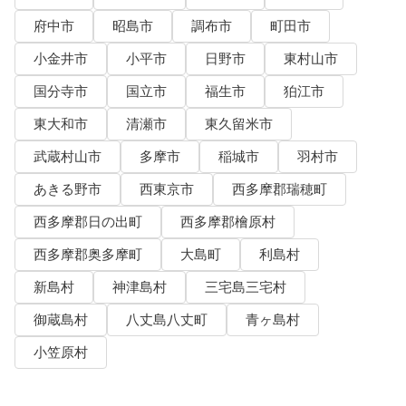
府中市
昭島市
調布市
町田市
小金井市
小平市
日野市
東村山市
国分寺市
国立市
福生市
狛江市
東大和市
清瀬市
東久留米市
武蔵村山市
多摩市
稲城市
羽村市
あきる野市
西東京市
西多摩郡瑞穂町
西多摩郡日の出町
西多摩郡檜原村
西多摩郡奥多摩町
大島町
利島村
新島村
神津島村
三宅島三宅村
御蔵島村
八丈島八丈町
青ヶ島村
小笠原村