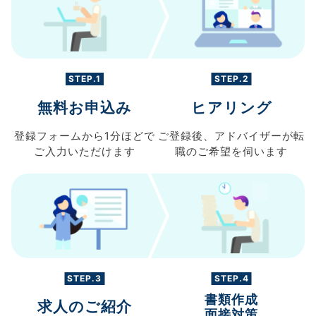
STEP.1
STEP.2
無料お申込み
ヒアリング
登録フォームから
1分ほどで
ご登録後、
アドバイザーが転
ご入力
いただけます
職の
ご希望を伺います
STEP.3
STEP.4
書類作成
求人のご紹介
面接対策