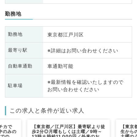
勤務地
東京都江戸川区
勤務地
※詳細はお問い合わせください
最寄り駅
車通勤可能
自動車通勤
※最新情報を確認いたしますので
駐車場
お問い合わせください
この求人と条件が近い求人
チカで
【東京都／江戸川区】最寄駅より徒
【東京
中のみの
歩2分◎月曜もしくは土曜／9時～
生から
来での募
13時☆時給11,000円／外来のお仕
土曜の