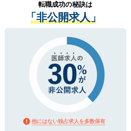
かがいして、現在の医療機関の状況や紹介
転職成功の秘訣は
は、個人情報の取り扱いについての厳密な
経験をまじえながら、適切なアドバイスを
管理基準を満たした事業者のみに付与され
「非公開求人」
させていただきます。すぐにご転職をされ
る、プライバシーマークを取得済みです。
ない方には、長期的なサポートが可能です
ご登録いただいた個人情報は、SSL（デー
ので、まずはご登録ください。
タ暗号化）によって保護されていますの
で、機密保持に関してもご安心ください。
他にはない独占求人を多数保有