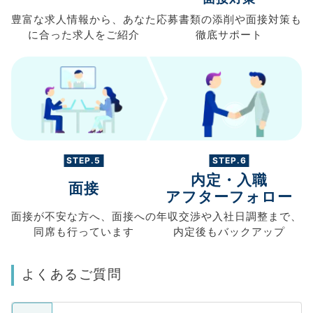
豊富な求人情報から、
あなた
応募書類の
添削や面接対策も
に合った求人を
ご紹介
徹底サポート
STEP.5
STEP.6
内定・入職
面接
アフターフォロー
面接が不安な方へ、
面接への
年収交渉や
入社日調整まで、
同席も
行っています
内定後もバックアップ
よくあるご質問