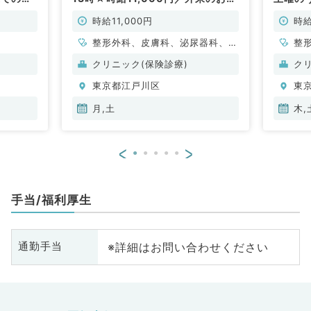
）
事です（内科・整形外科・皮膚科・
バイト
泌尿器科／非常勤）
です（
時給11,000円
時給
整形外科、皮膚科、泌尿器科、一
整
般内科
クリニック(保険診療)
ク
東京都江戸川区
東
月,土
木,
<
>
手当/福利厚生
※詳細はお問い合わせください
通勤手当