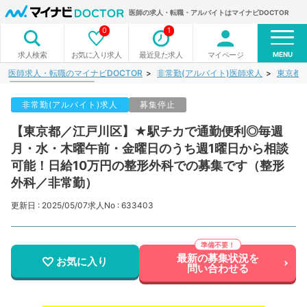
医師の求人・転職・アルバイトはマイナビDOCTOR
0
1
MENU
お気に入り求人
最近見た求人
マイページ
求人検索
医師求人・転職のマイナビDOCTOR
非常勤(アルバイト)医師求人
東京都
非常勤(アルバイト)求人
募集停止
【東京都／江戸川区】★駅チカで通勤便利◎毎週
月・水・木曜午前・金曜日のうち週1曜日から相談
可能！日給10万円の整形外科での募集です（整形
外科／非常勤）
更新日 : 2025/05/07
求人No : 633403
最新の募集状況を
お気に入り
問い合わせる