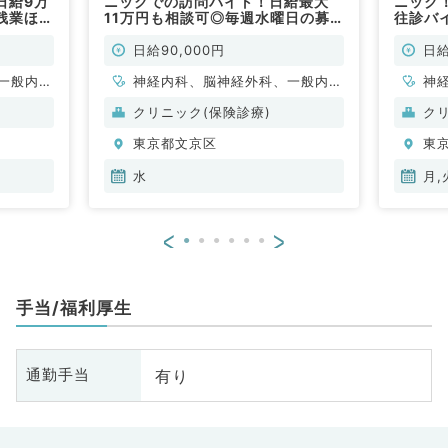
日給9万
ニックでの訪問バイト！日給最大
ニック
残業ほぼ
11万円も相談可◎毎週水曜日の募
往診バ
集！看護師同行あり（内科系／非常
勤）
日給90,000円
日給
一般内
神経内科、脳神経外科、一般内
神
内科、消
科、循環器内科、呼吸器内科、消
科
クリニック(保険診療)
ク
内科、腎
化器内科、内分泌・代謝内科、腎
外
東京都文京区
東
臓内科、老年内科、血液内科
水
月,
<
>
手当/福利厚生
有り
通勤手当