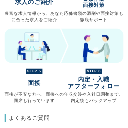
求人のご紹介
面接対策
豊富な求人情報から、
あなた
応募書類の
添削や面接対策も
に合った求人を
ご紹介
徹底サポート
STEP.5
STEP.6
内定・入職
面接
アフターフォロー
面接が不安な方へ、
面接への
年収交渉や
入社日調整まで、
同席も
行っています
内定後もバックアップ
よくあるご質問