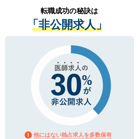
提供することは一切ありません。また弊社
かがいして、現在の医療機関の状況や紹介
転職成功の秘訣は
は、個人情報の取り扱いについての厳密な
経験をまじえながら、適切なアドバイスを
管理基準を満たした事業者のみに付与され
「非公開求人」
させていただきます。すぐにご転職をされ
る、プライバシーマークを取得済みです。
ない方には、長期的なサポートが可能です
ご登録いただいた個人情報は、SSL（デー
ので、まずはご登録ください。
タ暗号化）によって保護されていますの
で、機密保持に関してもご安心ください。
他にはない独占求人を多数保有