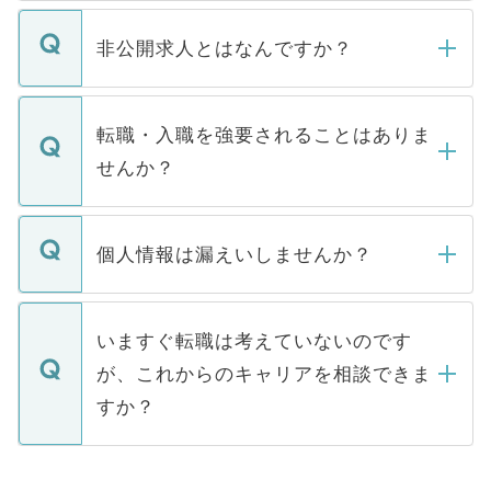
ご登録いただきましたら、弊社担当者がご
登録内容を確認し、その後メールもしくは
非公開求人とはなんですか？
お電話にて次のステップのご案内をいたし
ます。通常、5営業日以内にはご連絡をせて
マイナビDOCTORで取り扱っている求人の
いただきますので、しばらくお待ちくださ
うち約3割は、Webサイトからご覧いただ
転職・入職を強要されることはありま
い。
けない「非公開求人」です。非公開求人は
せんか？
下記の理由によって、一般には公開してい
ません。
転職・入職を強要することは一切ありませ
ん。また、仮に応募先から内定をいただい
個人情報は漏えいしませんか？
■応募殺到を避けるため 人気のある医療機
たとしても、ご本人が納得しない限り、内
関を公にしてしまうと、応募が殺到する場
定を承諾する必要はありません。内定先へ
個人情報が漏えいすることはありませんの
合があります。 選考を効率よく行うため
の辞退の連絡はキャリアパートナーが行い
で、ご安心ください。当サイトからの登録
いますぐ転職は考えていないのです
に、医療機関が求める条件に合った人材の
ますので、ご安心ください。
などで収集したご登録者様の個人情報は、
が、これからのキャリアを相談できま
みを人材紹介会社に依頼するケースが増え
ご本人のキャリアアップおよび転職活動の
ています。
すか？
支援を目的に使用いたします。お預かりし
ているすべての個人データはご本人の許可
お気軽にご相談ください。先生専任のキャ
なく、医療機関側に開示したり、第三者に
リアパートナーが将来のご希望などをおう