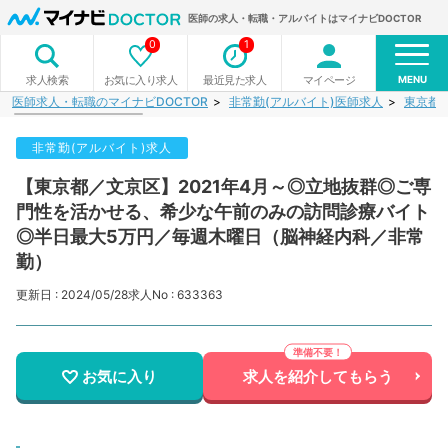
医師の求人・転職・アルバイトはマイナビDOCTOR
0
1
MENU
お気に入り求人
最近見た求人
マイページ
求人検索
医師求人・転職のマイナビDOCTOR
非常勤(アルバイト)医師求人
東京都
非常勤(アルバイト)求人
【東京都／文京区】2021年4月～◎立地抜群◎ご専
門性を活かせる、希少な午前のみの訪問診療バイト
◎半日最大5万円／毎週木曜日（脳神経内科／非常
勤）
更新日 : 2024/05/28
求人No : 633363
お気に入り
求人を紹介してもらう