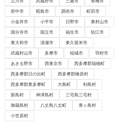
立川市
武蔵野市
三鷹市
青梅市
府中市
昭島市
調布市
町田市
小金井市
小平市
日野市
東村山市
国分寺市
国立市
福生市
狛江市
東大和市
清瀬市
東久留米市
武蔵村山市
多摩市
稲城市
羽村市
あきる野市
西東京市
西多摩郡瑞穂町
西多摩郡日の出町
西多摩郡檜原村
西多摩郡奥多摩町
大島町
利島村
新島村
神津島村
三宅島三宅村
御蔵島村
八丈島八丈町
青ヶ島村
小笠原村