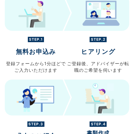
STEP.1
STEP.2
無料お申込み
ヒアリング
登録フォームから
1分ほどで
ご登録後、
アドバイザーが転
ご入力
いただけます
職の
ご希望を伺います
STEP.3
STEP.4
書類作成