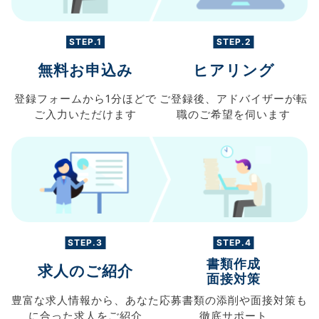
STEP.1
STEP.2
無料お申込み
ヒアリング
登録フォームから
1分ほどで
ご登録後、
アドバイザーが転
ご入力
いただけます
職の
ご希望を伺います
STEP.3
STEP.4
書類作成
求人のご紹介
面接対策
豊富な求人情報から、
あなた
応募書類の
添削や面接対策も
に合った求人を
ご紹介
徹底サポート