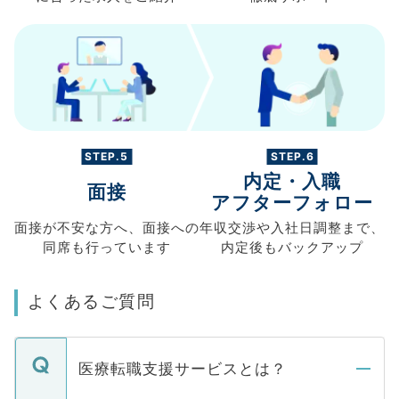
STEP.5
STEP.6
内定・入職
面接
アフターフォロー
面接が不安な方へ、
面接への
年収交渉や
入社日調整まで、
同席も
行っています
内定後もバックアップ
よくあるご質問
医療転職支援サービスとは？