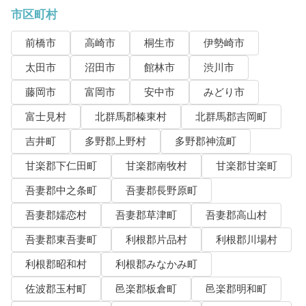
市区町村
前橋市
高崎市
桐生市
伊勢崎市
太田市
沼田市
館林市
渋川市
藤岡市
富岡市
安中市
みどり市
富士見村
北群馬郡榛東村
北群馬郡吉岡町
吉井町
多野郡上野村
多野郡神流町
甘楽郡下仁田町
甘楽郡南牧村
甘楽郡甘楽町
吾妻郡中之条町
吾妻郡長野原町
吾妻郡嬬恋村
吾妻郡草津町
吾妻郡高山村
吾妻郡東吾妻町
利根郡片品村
利根郡川場村
利根郡昭和村
利根郡みなかみ町
佐波郡玉村町
邑楽郡板倉町
邑楽郡明和町