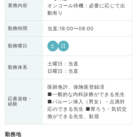
オンコール待機：必要に応じて出
業務内容
動有り
当直:18:00〜08:00
勤務時間
土
日
勤務曜日
土曜日 : 当直
勤務体系
日曜日 : 当直
医師免許、保険医登録済
■一般的な内科診療ができる先生
応募資格・
■バルーン挿入（男女）・点滴対
経験
応のできる先生 ■胃ろう・気切交
換ができる先生、歓迎
勤務地