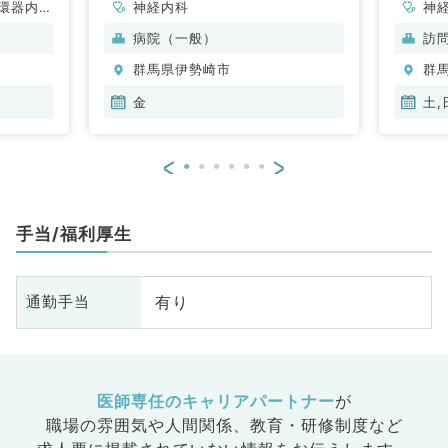
環器内
神経内科
神
科
科
病院（一般）
訪
分
群馬県伊勢崎市
群
内
金
土,
<
>
手当/福利厚生
有り
通勤手当
医師専任のキャリアパートナー
が
職場の雰囲気や人間関係、
教育・研修制度など