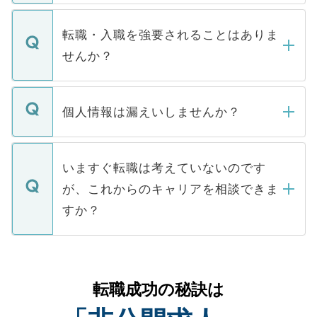
ます。通常、5営業日以内にはご連絡をせて
マイナビDOCTORで取り扱っている求人の
いただきますので、しばらくお待ちくださ
うち約3割は、Webサイトからご覧いただ
転職・入職を強要されることはありま
い。
けない「非公開求人」です。非公開求人は
せんか？
下記の理由によって、一般には公開してい
ません。
転職・入職を強要することは一切ありませ
ん。また、仮に応募先から内定をいただい
個人情報は漏えいしませんか？
■応募殺到を避けるため 人気のある医療機
たとしても、ご本人が納得しない限り、内
関を公にしてしまうと、応募が殺到する場
定を承諾する必要はありません。内定先へ
個人情報が漏えいすることはありませんの
合があります。 選考を効率よく行うため
の辞退の連絡はキャリアパートナーが行い
で、ご安心ください。当サイトからの登録
いますぐ転職は考えていないのです
に、医療機関が求める条件に合った人材の
ますので、ご安心ください。
などで収集したご登録者様の個人情報は、
が、これからのキャリアを相談できま
みを人材紹介会社に依頼するケースが増え
ご本人のキャリアアップおよび転職活動の
ています。
すか？
支援を目的に使用いたします。お預かりし
ているすべての個人データはご本人の許可
お気軽にご相談ください。先生専任のキャ
なく、医療機関側に開示したり、第三者に
リアパートナーが将来のご希望などをおう
提供することは一切ありません。また弊社
かがいして、現在の医療機関の状況や紹介
転職成功の秘訣は
は、個人情報の取り扱いについての厳密な
経験をまじえながら、適切なアドバイスを
管理基準を満たした事業者のみに付与され
させていただきます。すぐにご転職をされ