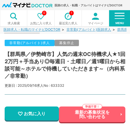
医師の求人・転職・アルバイトはマイナビDOCTOR
0
1
MENU
お気に入り求人
最近見た求人
マイページ
求人検索
医師求人・転職のマイナビDOCTOR
非常勤(アルバイト)医師求人
群馬県
非常勤(アルバイト)求人
募集停止
【群馬県／伊勢崎市】人気の週末OC待機求人★1回
2万円＋手当あり◎毎週日・土曜日／週1曜日から相
談可能～ホテルで待機していただきます～（内科系
／非常勤）
更新日 : 2025/09/16
求人No : 633332
最新の募集状況を
お気に入り
問い合わせる