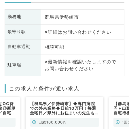
群馬県伊勢崎市
勤務地
※詳細はお問い合わせください
最寄り駅
相談可能
自動車通勤
※最新情報を確認いたしますので
駐車場
お問い合わせください
この求人と条件が近い求人
なOC待
【群馬県／伊勢崎市】◆専門病院
【群馬
務◎新規
での外来業務◆日給10万円！毎週
円＋出
／自宅や
金曜日／県外にお住まいの先生もご
自宅待機
内科系／
相談くださいませ！（脳神経内科／
曜日か
非常勤）
勤）
日給100,000円
1回