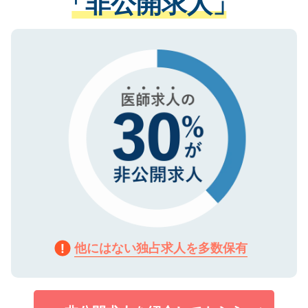
「非公開求人」
る、プライバシーマークを取得済みです。
ない方には、長期的なサポートが可能です
ご登録いただいた個人情報は、SSL（デー
ので、まずはご登録ください。
タ暗号化）によって保護されていますの
で、機密保持に関してもご安心ください。
他にはない独占求人を多数保有