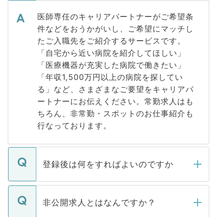
医師専任のキャリアパートナーがご希望条
件などをおうかがいし、ご希望にマッチし
たご入職先をご紹介するサービスです。
「自宅から近い病院を紹介してほしい」
「医療機器が充実した病院で働きたい」
「年収1,500万円以上の病院を探してい
る」など、さまざまなご要望をキャリアパ
ートナーにお伝えください。常勤求人はも
ちろん、非常勤・スポットのお仕事紹介も
行なっております。
登録後は何をすればよいのですか
ご登録いただきましたら、弊社担当者がご
登録内容を確認し、その後メールもしくは
非公開求人とはなんですか？
お電話にて次のステップのご案内をいたし