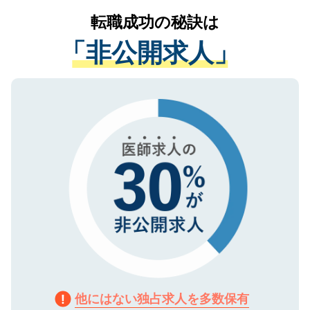
提供することは一切ありません。また弊社
かがいして、現在の医療機関の状況や紹介
転職成功の秘訣は
は、個人情報の取り扱いについての厳密な
経験をまじえながら、適切なアドバイスを
管理基準を満たした事業者のみに付与され
「非公開求人」
させていただきます。すぐにご転職をされ
る、プライバシーマークを取得済みです。
ない方には、長期的なサポートが可能です
ご登録いただいた個人情報は、SSL（デー
ので、まずはご登録ください。
タ暗号化）によって保護されていますの
で、機密保持に関してもご安心ください。
他にはない独占求人を多数保有