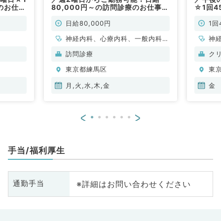
のお仕事
80,000円～の訪問診療のお仕事で
☆1回4
）
す（一般内科／非常勤）
診・人
経内科
日給80,000円
1回
神経内科、心療内科、一般内科、
神
循環器内科、呼吸器内科、消化器
訪問診療
ク
内科、内分泌・代謝内科、腎臓内
東京都練馬区
東
科、老年内科、膠原病科
月,火,水,木,金
金
<
>
手当/福利厚生
※詳細はお問い合わせください
通勤手当