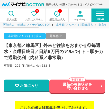
医師の求人・転職・アルバイトはマイナビDOCTOR
0
1
MENU
お気に入り求人
最近見た求人
マイページ
求人検索
医師求人・転職のマイナビDOCTOR
非常勤(アルバイト)医師求人
東京都
非常勤(アルバイト)求人
募集停止
【東京都／練馬区】外来と往診をおまかせ◎毎週
水・金曜日終日／日給9万円のアルバイト・駅チカ
で通勤便利（内科系／非常勤）
更新日 : 2021/11/16
求人No : 633181
最新の募集状況を
お気に入り
問い合わせる
こちらの求人は募集を停止しております。