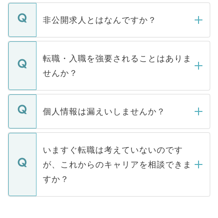
ご登録いただきましたら、弊社担当者がご
登録内容を確認し、その後メールもしくは
非公開求人とはなんですか？
お電話にて次のステップのご案内をいたし
ます。通常、5営業日以内にはご連絡をせて
マイナビDOCTORで取り扱っている求人の
いただきますので、しばらくお待ちくださ
うち約3割は、Webサイトからご覧いただ
転職・入職を強要されることはありま
い。
けない「非公開求人」です。非公開求人は
せんか？
下記の理由によって、一般には公開してい
ません。
転職・入職を強要することは一切ありませ
ん。また、仮に応募先から内定をいただい
個人情報は漏えいしませんか？
■応募殺到を避けるため 人気のある医療機
たとしても、ご本人が納得しない限り、内
関を公にしてしまうと、応募が殺到する場
定を承諾する必要はありません。内定先へ
個人情報が漏えいすることはありませんの
合があります。 選考を効率よく行うため
の辞退の連絡はキャリアパートナーが行い
で、ご安心ください。当サイトからの登録
いますぐ転職は考えていないのです
に、医療機関が求める条件に合った人材の
ますので、ご安心ください。
などで収集したご登録者様の個人情報は、
が、これからのキャリアを相談できま
みを人材紹介会社に依頼するケースが増え
ご本人のキャリアアップおよび転職活動の
ています。
すか？
支援を目的に使用いたします。お預かりし
ているすべての個人データはご本人の許可
お気軽にご相談ください。先生専任のキャ
なく、医療機関側に開示したり、第三者に
リアパートナーが将来のご希望などをおう