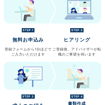
STEP.1
STEP.2
無料お申込み
ヒアリング
登録フォームから
1分ほどで
ご登録後、
アドバイザーが転
ご入力
いただけます
職の
ご希望を伺います
STEP.3
STEP.4
書類作成