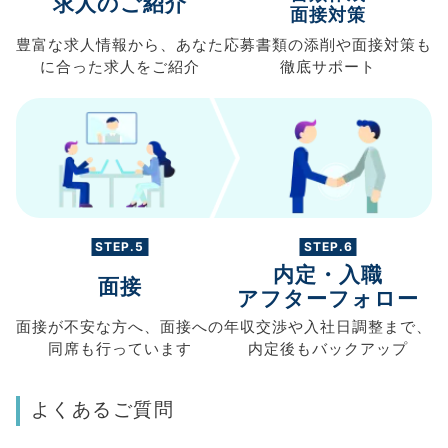
求人のご紹介
面接対策
豊富な求人情報から、
あなた
応募書類の
添削や面接対策も
に合った求人を
ご紹介
徹底サポート
STEP.5
STEP.6
内定・入職
面接
アフターフォロー
面接が不安な方へ、
面接への
年収交渉や
入社日調整まで、
同席も
行っています
内定後もバックアップ
よくあるご質問