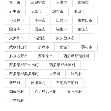
立川市
武蔵野市
三鷹市
青梅市
府中市
昭島市
調布市
町田市
小金井市
小平市
日野市
東村山市
国分寺市
国立市
福生市
狛江市
東大和市
清瀬市
東久留米市
武蔵村山市
多摩市
稲城市
羽村市
あきる野市
西東京市
西多摩郡瑞穂町
西多摩郡日の出町
西多摩郡檜原村
西多摩郡奥多摩町
大島町
利島村
新島村
神津島村
三宅島三宅村
御蔵島村
八丈島八丈町
青ヶ島村
小笠原村