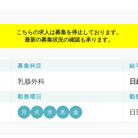
こちらの求人は募集を停止しております。
最新の募集状況の確認も承ります。
募集科目
給
乳腺外科
日
勤務曜日
勤
日
月
火
水
木
金
6