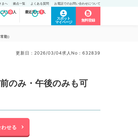
さまへ
拠点一覧
よくある質問
お電話でのお問い合わせについて
に入り求人
0
最近見た求人
1
スポット
無料登録
マイページ
非常勤）
更新日 : 2026/03/04
求人No : 632839
午前のみ・午後のみも可
合わせる