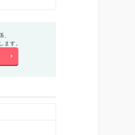
係、
します。