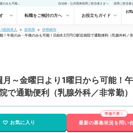
【群馬県／伊勢崎市】毎週月～金曜日より1曜日から可能！午前のみ・午後のみも可能！日給8.3万円◎駅近病院で通勤便利（乳腺外科／非常勤）非常勤(アルバイト)の求人｜医師の求人・転職・アルバイトは【マイナビDOCTOR】
自治体・公共団体採用ご担当者さまへ
採用ご担当者
お気
す
転職をご検討の方へ
お役立ちガイド
ト)医師求人
群馬県
伊勢崎市
能！午前のみ・午後のみも可能！日給8.3万円◎駅近病院で通勤便利（乳腺外科／
週月～金曜日より1曜日から可能！
病院で通勤便利（乳腺外科／非常勤）
お気に入り
最新の募集状況を問い