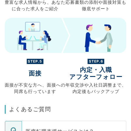
豊富な求人情報から、
あなた
応募書類の
添削や面接対策も
に合った求人を
ご紹介
徹底サポート
STEP.5
STEP.6
内定・入職
面接
アフターフォロー
面接が不安な方へ、
面接への
年収交渉や
入社日調整まで、
同席も
行っています
内定後もバックアップ
よくあるご質問