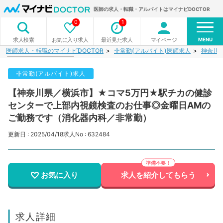
医師の求人・転職・アルバイトはマイナビDOCTOR
0
1
MENU
お気に入り求人
最近見た求人
マイページ
求人検索
医師求人・転職のマイナビDOCTOR
非常勤(アルバイト)医師求人
神奈川
非常勤(アルバイト)求人
【神奈川県／横浜市】★コマ5万円★駅チカの健診
センターで上部内視鏡検査のお仕事◎金曜日AMの
ご勤務です（消化器内科／非常勤）
更新日 : 2025/04/18
求人No : 632484
お気に入り
求人を紹介してもらう
求人詳細