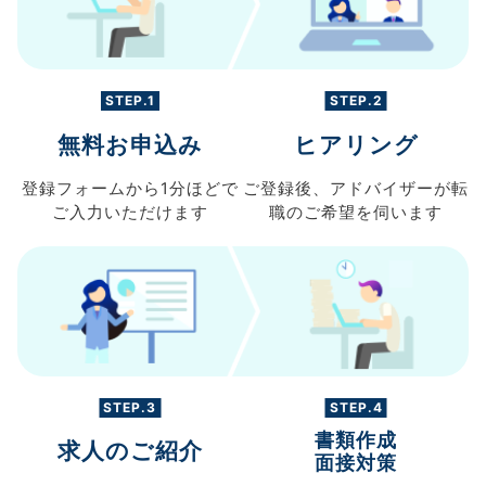
STEP.1
STEP.2
無料お申込み
ヒアリング
登録フォームから
1分ほどで
ご登録後、
アドバイザーが転
ご入力
いただけます
職の
ご希望を伺います
STEP.3
STEP.4
書類作成
求人のご紹介
面接対策