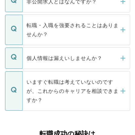
非公開求人とはなんですか？
お電話にて次のステップのご案内をいたし
ます。通常、5営業日以内にはご連絡をせて
マイナビDOCTORで取り扱っている求人の
いただきますので、しばらくお待ちくださ
うち約3割は、Webサイトからご覧いただ
転職・入職を強要されることはありま
い。
けない「非公開求人」です。非公開求人は
せんか？
下記の理由によって、一般には公開してい
ません。
転職・入職を強要することは一切ありませ
ん。また、仮に応募先から内定をいただい
個人情報は漏えいしませんか？
■応募殺到を避けるため 人気のある医療機
たとしても、ご本人が納得しない限り、内
関を公にしてしまうと、応募が殺到する場
定を承諾する必要はありません。内定先へ
個人情報が漏えいすることはありませんの
合があります。 選考を効率よく行うため
の辞退の連絡はキャリアパートナーが行い
で、ご安心ください。当サイトからの登録
いますぐ転職は考えていないのです
に、医療機関が求める条件に合った人材の
ますので、ご安心ください。
などで収集したご登録者様の個人情報は、
が、これからのキャリアを相談できま
みを人材紹介会社に依頼するケースが増え
ご本人のキャリアアップおよび転職活動の
ています。
すか？
支援を目的に使用いたします。お預かりし
ているすべての個人データはご本人の許可
お気軽にご相談ください。先生専任のキャ
なく、医療機関側に開示したり、第三者に
リアパートナーが将来のご希望などをおう
提供することは一切ありません。また弊社
かがいして、現在の医療機関の状況や紹介
転職成功の秘訣は
は、個人情報の取り扱いについての厳密な