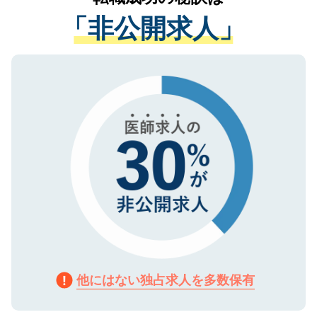
経験をまじえながら、適切なアドバイスを
管理基準を満たした事業者のみに付与され
「非公開求人」
させていただきます。すぐにご転職をされ
る、プライバシーマークを取得済みです。
ない方には、長期的なサポートが可能です
ご登録いただいた個人情報は、SSL（デー
ので、まずはご登録ください。
タ暗号化）によって保護されていますの
で、機密保持に関してもご安心ください。
他にはない独占求人を多数保有