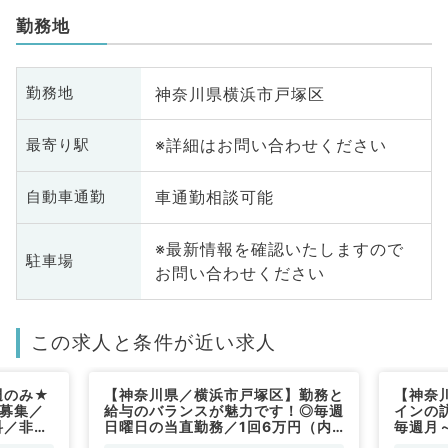
勤務地
神奈川県横浜市戸塚区
勤務地
※詳細はお問い合わせください
最寄り駅
車通勤相談可能
自動車通勤
※最新情報を確認いたしますので
駐車場
お問い合わせください
この求人と条件が近い求人
週のみ★
【神奈川県／横浜市戸塚区】勤務と
【神奈
直募集／
給与のバランスが魅力です！◎毎週
インの
科／非常
日曜日の当直勤務／1回6万円（内
毎週月
科系／非常勤）
勤務可