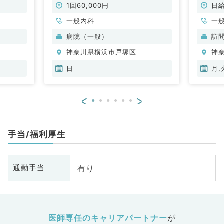
歓迎（
1回60,000円
日給
一般内科
一
病院（一般）
訪
神奈川県横浜市戸塚区
神
日
月,
<
>
手当/福利厚生
有り
通勤手当
医師専任のキャリアパートナー
が