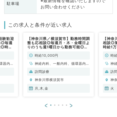
※最新情報を確認いたしますので
駐車場
お問い合わせください
この求人と条件が近い求人
経験歓迎
【神奈川県／横須賀市】勤務時間調
【神奈
務◎毎週
整も応相談◎毎週月・木・金曜日よ
相談◎
能◎時給
りのうち週1曜日から勤務可能◎時
時給1
◎（内科
給1万円の訪問診療のお仕事◎未経
経験歓
験歓迎～安心のサポート体制です～
～（内
時給10,000円
時給
（内科系／非常勤）
環器内
神経内科、一般内科、循環器内
神
内科、腎
科、呼吸器内科、消化器内科、腎
科
訪問診療
訪
臓内科、科目不問
臓
神奈川県横須賀市
神
月,木,金
火
<
>