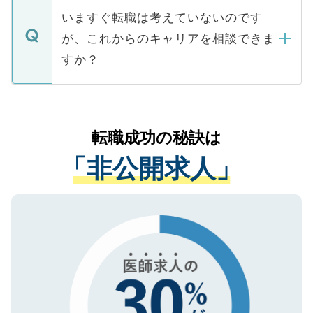
合があります。 選考を効率よく行うため
の辞退の連絡はキャリアパートナーが行い
で、ご安心ください。当サイトからの登録
いますぐ転職は考えていないのです
に、医療機関が求める条件に合った人材の
ますので、ご安心ください。
などで収集したご登録者様の個人情報は、
が、これからのキャリアを相談できま
みを人材紹介会社に依頼するケースが増え
ご本人のキャリアアップおよび転職活動の
ています。
すか？
支援を目的に使用いたします。お預かりし
ているすべての個人データはご本人の許可
お気軽にご相談ください。先生専任のキャ
なく、医療機関側に開示したり、第三者に
リアパートナーが将来のご希望などをおう
提供することは一切ありません。また弊社
かがいして、現在の医療機関の状況や紹介
転職成功の秘訣は
は、個人情報の取り扱いについての厳密な
経験をまじえながら、適切なアドバイスを
管理基準を満たした事業者のみに付与され
「非公開求人」
させていただきます。すぐにご転職をされ
る、プライバシーマークを取得済みです。
ない方には、長期的なサポートが可能です
ご登録いただいた個人情報は、SSL（デー
ので、まずはご登録ください。
タ暗号化）によって保護されていますの
で、機密保持に関してもご安心ください。