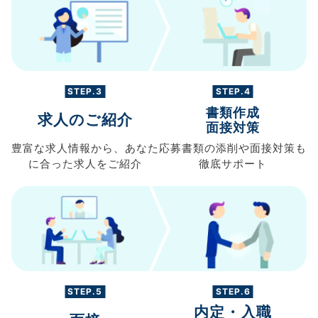
STEP.3
STEP.4
書類作成
求人のご紹介
面接対策
豊富な求人情報から、
あなた
応募書類の
添削や面接対策も
に合った求人を
ご紹介
徹底サポート
STEP.5
STEP.6
内定・入職