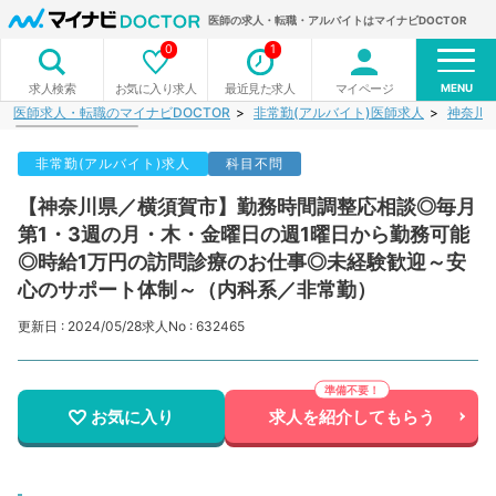
医師の求人・転職・アルバイトはマイナビDOCTOR
0
1
MENU
お気に入り求人
最近見た求人
マイページ
求人検索
医師求人・転職のマイナビDOCTOR
非常勤(アルバイト)医師求人
神奈川
非常勤(アルバイト)求人
科目不問
【神奈川県／横須賀市】勤務時間調整応相談◎毎月
第1・3週の月・木・金曜日の週1曜日から勤務可能
◎時給1万円の訪問診療のお仕事◎未経験歓迎～安
心のサポート体制～（内科系／非常勤）
更新日 : 2024/05/28
求人No : 632465
お気に入り
求人を紹介してもらう