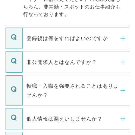
ちろん、非常勤・スポットのお仕事紹介も
行なっております。
登録後は何をすればよいのですか
ご登録いただきましたら、弊社担当者がご
登録内容を確認し、その後メールもしくは
非公開求人とはなんですか？
お電話にて次のステップのご案内をいたし
ます。通常、5営業日以内にはご連絡をせて
マイナビDOCTORで取り扱っている求人の
いただきますので、しばらくお待ちくださ
うち約3割は、Webサイトからご覧いただ
転職・入職を強要されることはありま
い。
けない「非公開求人」です。非公開求人は
せんか？
下記の理由によって、一般には公開してい
ません。
転職・入職を強要することは一切ありませ
ん。また、仮に応募先から内定をいただい
個人情報は漏えいしませんか？
■応募殺到を避けるため 人気のある医療機
たとしても、ご本人が納得しない限り、内
関を公にしてしまうと、応募が殺到する場
定を承諾する必要はありません。内定先へ
個人情報が漏えいすることはありませんの