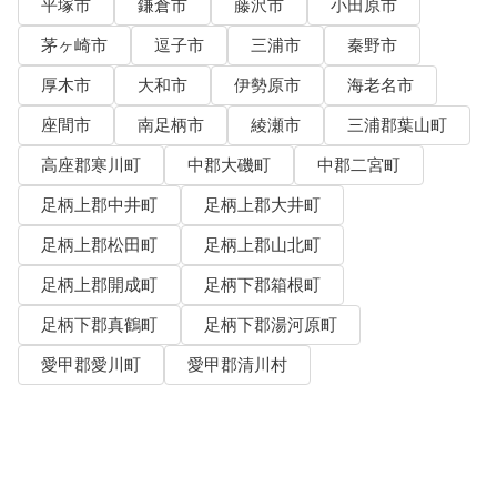
平塚市
鎌倉市
藤沢市
小田原市
茅ヶ崎市
逗子市
三浦市
秦野市
厚木市
大和市
伊勢原市
海老名市
座間市
南足柄市
綾瀬市
三浦郡葉山町
高座郡寒川町
中郡大磯町
中郡二宮町
足柄上郡中井町
足柄上郡大井町
足柄上郡松田町
足柄上郡山北町
足柄上郡開成町
足柄下郡箱根町
足柄下郡真鶴町
足柄下郡湯河原町
愛甲郡愛川町
愛甲郡清川村