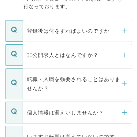
行なっております。
登録後は何をすればよいのですか
ご登録いただきましたら、弊社担当者がご
登録内容を確認し、その後メールもしくは
非公開求人とはなんですか？
お電話にて次のステップのご案内をいたし
ます。通常、5営業日以内にはご連絡をせて
マイナビDOCTORで取り扱っている求人の
いただきますので、しばらくお待ちくださ
うち約3割は、Webサイトからご覧いただ
転職・入職を強要されることはありま
い。
けない「非公開求人」です。非公開求人は
せんか？
下記の理由によって、一般には公開してい
ません。
転職・入職を強要することは一切ありませ
ん。また、仮に応募先から内定をいただい
個人情報は漏えいしませんか？
■応募殺到を避けるため 人気のある医療機
たとしても、ご本人が納得しない限り、内
関を公にしてしまうと、応募が殺到する場
定を承諾する必要はありません。内定先へ
個人情報が漏えいすることはありませんの
合があります。 選考を効率よく行うため
の辞退の連絡はキャリアパートナーが行い
で、ご安心ください。当サイトからの登録
いますぐ転職は考えていないのです