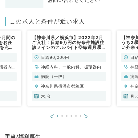
お問い合わせください
この求人と条件が近い求人
か月間の
【神奈川県／横浜市】2022年2月
【神奈
をお任
ご入社！日給9万円の好条件施設往
うち2
5を充実
診メインのアルバイト◎毎週月曜・
い外来
のうち2
水曜・木曜・金曜のうち2曜日より
給9万
常勤）
勤務可能（内科系／非常勤）
常勤）
日給90,000円
日給
環器内
神経内科、一般内科、循環器内
神
内科、内
科、呼吸器内科、消化器内科、内
病院（一般）
病
科、老年
分泌・代謝内科、腎臓内科、老年
神奈川県横浜市都筑区
神
科
内科、血液内科、外科系全般、一
般外科
木,金
月,
<
>
手当/福利厚生