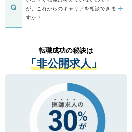
に、医療機関が求める条件に合った人材の
ますので、ご安心ください。
などで収集したご登録者様の個人情報は、
が、これからのキャリアを相談できま
みを人材紹介会社に依頼するケースが増え
ご本人のキャリアアップおよび転職活動の
ています。
すか？
支援を目的に使用いたします。お預かりし
ているすべての個人データはご本人の許可
お気軽にご相談ください。先生専任のキャ
なく、医療機関側に開示したり、第三者に
リアパートナーが将来のご希望などをおう
提供することは一切ありません。また弊社
かがいして、現在の医療機関の状況や紹介
転職成功の秘訣は
は、個人情報の取り扱いについての厳密な
経験をまじえながら、適切なアドバイスを
管理基準を満たした事業者のみに付与され
「非公開求人」
させていただきます。すぐにご転職をされ
る、プライバシーマークを取得済みです。
ない方には、長期的なサポートが可能です
ご登録いただいた個人情報は、SSL（デー
ので、まずはご登録ください。
タ暗号化）によって保護されていますの
で、機密保持に関してもご安心ください。