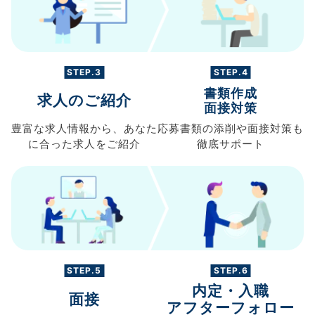
STEP.3
STEP.4
書類作成
求人のご紹介
面接対策
豊富な求人情報から、
あなた
応募書類の
添削や面接対策も
に合った求人を
ご紹介
徹底サポート
STEP.5
STEP.6
内定・入職
面接
アフターフォロー