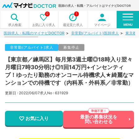
医師の求人・転職・アルバイトはマイナビDOCTOR
0
1
MENU
お気に入り求人
最近見た求人
マイページ
求人検索
医師求人・転職のマイナビDOCTOR
非常勤(アルバイト)医師求人
東京都
非常勤(アルバイト)求人
募集停止
【東京都／練馬区】毎月第3週土曜◎18時入り翌々
月曜日7時30分明け◎1回14万円+インセンティ
ブ！ゆったり勤務のオンコール待機求人★綺麗なマ
ンションでの待機です（内科系・外科系／非常勤）
更新日 : 2022/06/07
求人No : 631929
最新の募集状況を
お気に入り
問い合わせる