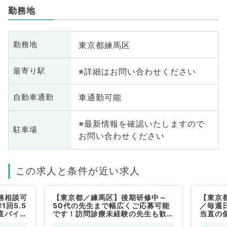
勤務地
東京都練馬区
勤務地
※詳細はお問い合わせください
最寄り駅
車通勤可能
自動車通勤
※最新情報を確認いたしますので
駐車場
お問い合わせください
この求人と条件が近い求人
務相談可
【東京都／練馬区】後期研修中～
【東京都
1回5.5
50代の先生まで幅広くご応募可能
／毎週日
直バイト
です！訪問診療未経験の先生も歓
当直の
毎週金曜
迎！◎日給10万・毎週月火水木曜
診療の