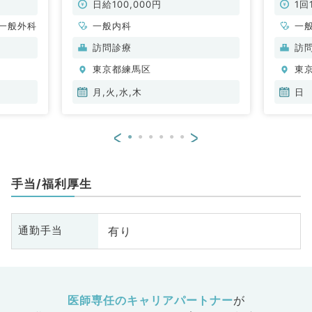
／非常
のうち1曜日～勤務可能（一般内科
OK◎
日給100,000円
1回
／非常勤）
一般外科
一般内科
一
訪問診療
訪
東京都練馬区
東
月,火,水,木
日
<
>
手当/福利厚生
有り
通勤手当
医師専任のキャリアパートナー
が