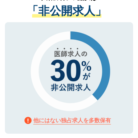
経験をまじえながら、適切なアドバイスを
管理基準を満たした事業者のみに付与され
「非公開求人」
させていただきます。すぐにご転職をされ
る、プライバシーマークを取得済みです。
ない方には、長期的なサポートが可能です
ご登録いただいた個人情報は、SSL（デー
ので、まずはご登録ください。
タ暗号化）によって保護されていますの
で、機密保持に関してもご安心ください。
他にはない独占求人を多数保有