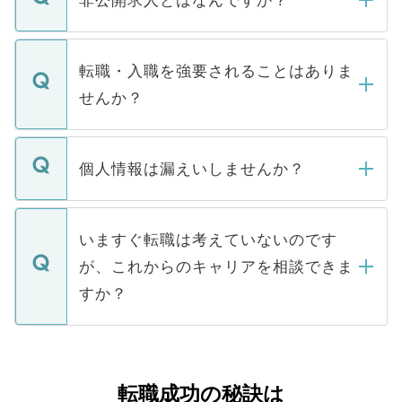
非公開求人とはなんですか？
お電話にて次のステップのご案内をいたし
ます。通常、5営業日以内にはご連絡をせて
マイナビDOCTORで取り扱っている求人の
いただきますので、しばらくお待ちくださ
うち約3割は、Webサイトからご覧いただ
転職・入職を強要されることはありま
い。
けない「非公開求人」です。非公開求人は
せんか？
下記の理由によって、一般には公開してい
ません。
転職・入職を強要することは一切ありませ
ん。また、仮に応募先から内定をいただい
個人情報は漏えいしませんか？
■応募殺到を避けるため 人気のある医療機
たとしても、ご本人が納得しない限り、内
関を公にしてしまうと、応募が殺到する場
定を承諾する必要はありません。内定先へ
個人情報が漏えいすることはありませんの
合があります。 選考を効率よく行うため
の辞退の連絡はキャリアパートナーが行い
で、ご安心ください。当サイトからの登録
いますぐ転職は考えていないのです
に、医療機関が求める条件に合った人材の
ますので、ご安心ください。
などで収集したご登録者様の個人情報は、
が、これからのキャリアを相談できま
みを人材紹介会社に依頼するケースが増え
ご本人のキャリアアップおよび転職活動の
ています。
すか？
支援を目的に使用いたします。お預かりし
ているすべての個人データはご本人の許可
お気軽にご相談ください。先生専任のキャ
なく、医療機関側に開示したり、第三者に
リアパートナーが将来のご希望などをおう
提供することは一切ありません。また弊社
かがいして、現在の医療機関の状況や紹介
転職成功の秘訣は
は、個人情報の取り扱いについての厳密な