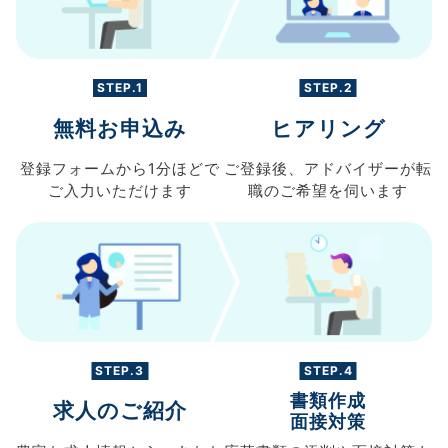
STEP.1
STEP.2
無料お申込み
ヒアリング
登録フォームから
1分ほどで
ご登録後、
アドバイザーが転
ご入力
いただけます
職の
ご希望を伺います
STEP.3
STEP.4
書類作成
求人のご紹介
面接対策