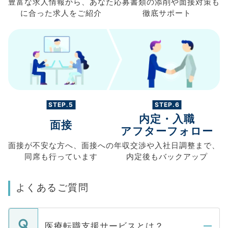
豊富な求人情報から、
あなた
応募書類の
添削や面接対策も
に合った求人を
ご紹介
徹底サポート
STEP.5
STEP.6
内定・入職
面接
アフターフォロー
面接が不安な方へ、
面接への
年収交渉や
入社日調整まで、
同席も
行っています
内定後もバックアップ
よくあるご質問
医療転職支援サービスとは？