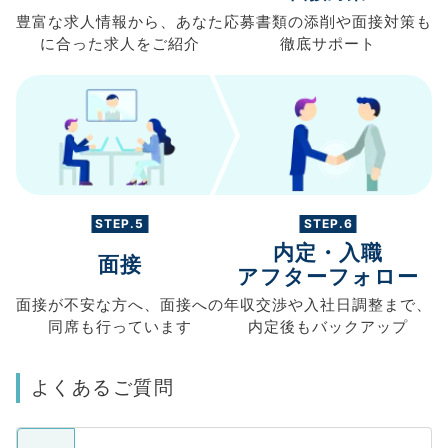
豊富な求人情報から、
あなた
応募書類の
添削や面接対策も
に合った求人を
ご紹介
徹底サポート
STEP.5
STEP.6
内定・入職
面接
アフターフォロー
面接が不安な方へ、
面接への
年収交渉や
入社日調整まで、
同席も
行っています
内定後もバックアップ
よくあるご質問