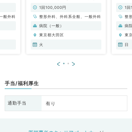
い！内
さい！内科との2診体制です（外科
け◆明
系／非常
系／非常勤）
科との
1回100,000円
1回
勤）
一般外科
整形外科、外科系全般、一般外科
整
病院（一般）
病
東京都大田区
東
火
日
<
>
手当/福利厚生
有り
通勤手当