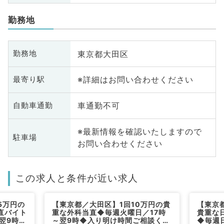
勤務地
東京都大田区
勤務地
※詳細はお問い合わせください
最寄り駅
車通勤不可
自動車通勤
※最新情報を確認いたしますので
駐車場
お問い合わせください
この求人と条件が近い求人
5万円の
【東京都／大田区】1回10万円の貴
【東京都
直バイト
重な外科当直◆毎週火曜日／17時
貴重な
翌9時明
～翌9時◆入り明け時間ご相談くだ
◆毎週