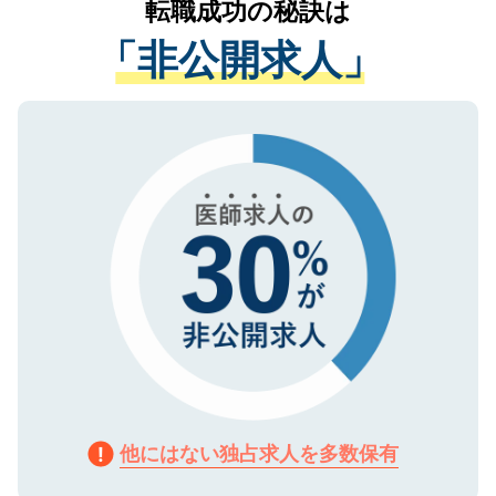
転職成功の秘訣は
は、個人情報の取り扱いについての厳密な
経験をまじえながら、適切なアドバイスを
管理基準を満たした事業者のみに付与され
「非公開求人」
させていただきます。すぐにご転職をされ
る、プライバシーマークを取得済みです。
ない方には、長期的なサポートが可能です
ご登録いただいた個人情報は、SSL（デー
ので、まずはご登録ください。
タ暗号化）によって保護されていますの
で、機密保持に関してもご安心ください。
他にはない独占求人を多数保有