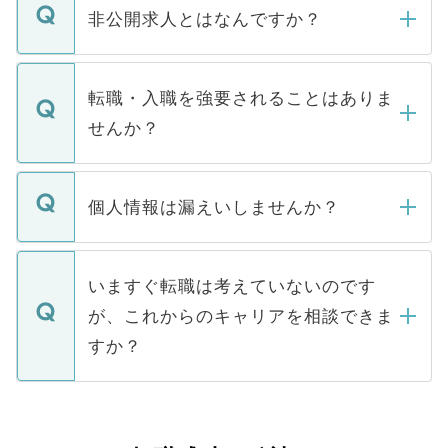
登録内容を確認し、その後メールもしくは
非公開求人とはなんですか？
お電話にて次のステップのご案内をいたし
ます。通常、5営業日以内にはご連絡をせて
マイナビDOCTORで取り扱っている求人の
いただきますので、しばらくお待ちくださ
うち約3割は、Webサイトからご覧いただ
転職・入職を強要されることはありま
い。
けない「非公開求人」です。非公開求人は
せんか？
下記の理由によって、一般には公開してい
ません。
転職・入職を強要することは一切ありませ
ん。また、仮に応募先から内定をいただい
個人情報は漏えいしませんか？
■応募殺到を避けるため 人気のある医療機
たとしても、ご本人が納得しない限り、内
関を公にしてしまうと、応募が殺到する場
定を承諾する必要はありません。内定先へ
個人情報が漏えいすることはありませんの
合があります。 選考を効率よく行うため
の辞退の連絡はキャリアパートナーが行い
で、ご安心ください。当サイトからの登録
いますぐ転職は考えていないのです
に、医療機関が求める条件に合った人材の
ますので、ご安心ください。
などで収集したご登録者様の個人情報は、
が、これからのキャリアを相談できま
みを人材紹介会社に依頼するケースが増え
ご本人のキャリアアップおよび転職活動の
ています。
すか？
支援を目的に使用いたします。お預かりし
ているすべての個人データはご本人の許可
お気軽にご相談ください。先生専任のキャ
なく、医療機関側に開示したり、第三者に
リアパートナーが将来のご希望などをおう
提供することは一切ありません。また弊社
かがいして、現在の医療機関の状況や紹介