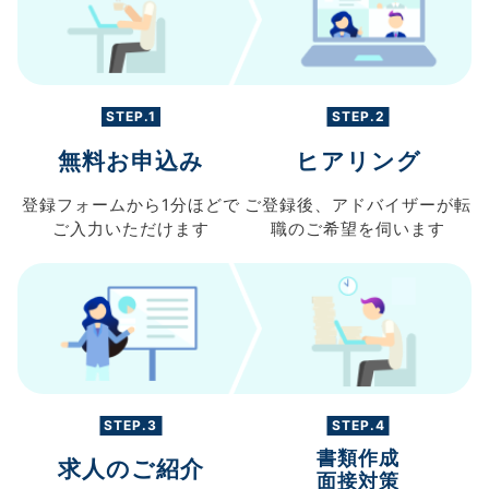
STEP.1
STEP.2
無料お申込み
ヒアリング
登録フォームから
1分ほどで
ご登録後、
アドバイザーが転
ご入力
いただけます
職の
ご希望を伺います
STEP.3
STEP.4
書類作成
求人のご紹介
面接対策