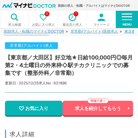
医師の求人・転職・アルバイトはマイナビDOCTOR
0
1
MENU
お気に入り求人
最近見た求人
マイページ
求人検索
医師求人・転職のマイナビDOCTOR
非常勤(アルバイト)医師求人
東京都
非常勤(アルバイト)求人
【東京都／大田区】好立地★日給100,000円◎毎月
第2・4土曜日の外来枠◇駅チカクリニックでの募
集です（整形外科／非常勤）
更新日 : 2025/12/25
求人No : 631896
お気に入り
求人を紹介してもらう
求人詳細