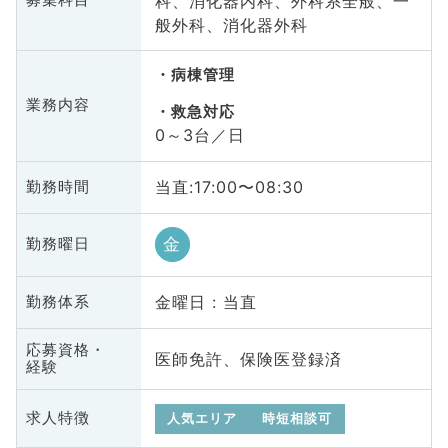
科、消化器内科、外科系全般、一
募集科目
般外科、消化器外科
病棟管理
業務内容
救急対応
0～3台／日
当直:17:00〜08:30
勤務時間
金
勤務曜日
金曜日 : 当直
勤務体系
応募資格・
医師免許、保険医登録済
経験
求人特徴
人気エリア
時短相談可