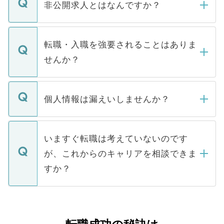
登録内容を確認し、その後メールもしくは
非公開求人とはなんですか？
お電話にて次のステップのご案内をいたし
ます。通常、5営業日以内にはご連絡をせて
マイナビDOCTORで取り扱っている求人の
いただきますので、しばらくお待ちくださ
うち約3割は、Webサイトからご覧いただ
転職・入職を強要されることはありま
い。
けない「非公開求人」です。非公開求人は
せんか？
下記の理由によって、一般には公開してい
ません。
転職・入職を強要することは一切ありませ
ん。また、仮に応募先から内定をいただい
個人情報は漏えいしませんか？
■応募殺到を避けるため 人気のある医療機
たとしても、ご本人が納得しない限り、内
関を公にしてしまうと、応募が殺到する場
定を承諾する必要はありません。内定先へ
個人情報が漏えいすることはありませんの
合があります。 選考を効率よく行うため
の辞退の連絡はキャリアパートナーが行い
で、ご安心ください。当サイトからの登録
いますぐ転職は考えていないのです
に、医療機関が求める条件に合った人材の
ますので、ご安心ください。
などで収集したご登録者様の個人情報は、
が、これからのキャリアを相談できま
みを人材紹介会社に依頼するケースが増え
ご本人のキャリアアップおよび転職活動の
ています。
すか？
支援を目的に使用いたします。お預かりし
ているすべての個人データはご本人の許可
お気軽にご相談ください。先生専任のキャ
なく、医療機関側に開示したり、第三者に
リアパートナーが将来のご希望などをおう
提供することは一切ありません。また弊社
かがいして、現在の医療機関の状況や紹介
は、個人情報の取り扱いについての厳密な