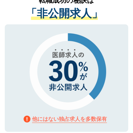
転職成功の秘訣は
経験をまじえながら、適切なアドバイスを
管理基準を満たした事業者のみに付与され
「非公開求人」
させていただきます。すぐにご転職をされ
る、プライバシーマークを取得済みです。
ない方には、長期的なサポートが可能です
ご登録いただいた個人情報は、SSL（デー
ので、まずはご登録ください。
タ暗号化）によって保護されていますの
で、機密保持に関してもご安心ください。
他にはない独占求人を多数保有