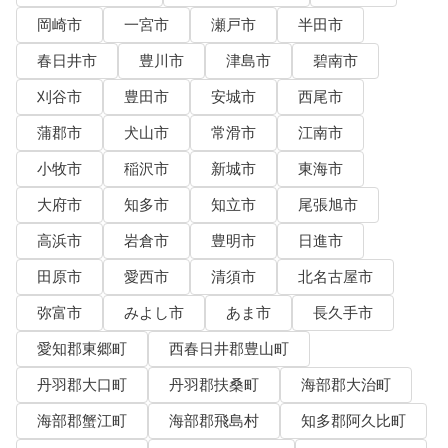
岡崎市
一宮市
瀬戸市
半田市
春日井市
豊川市
津島市
碧南市
刈谷市
豊田市
安城市
西尾市
蒲郡市
犬山市
常滑市
江南市
小牧市
稲沢市
新城市
東海市
大府市
知多市
知立市
尾張旭市
高浜市
岩倉市
豊明市
日進市
田原市
愛西市
清須市
北名古屋市
弥富市
みよし市
あま市
長久手市
愛知郡東郷町
西春日井郡豊山町
丹羽郡大口町
丹羽郡扶桑町
海部郡大治町
海部郡蟹江町
海部郡飛島村
知多郡阿久比町