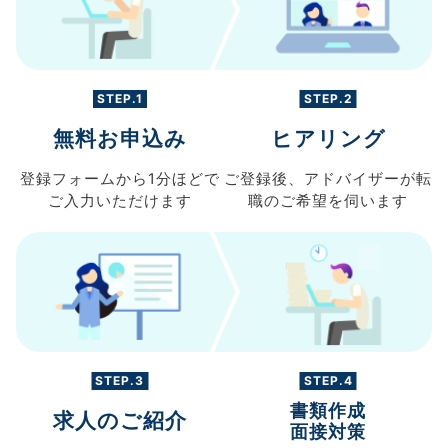
STEP.1
STEP.2
無料お申込み
ヒアリング
登録フォームから
1分ほどで
ご登録後、
アドバイザーが転
ご入力
いただけます
職の
ご希望を伺います
STEP.3
STEP.4
書類作成
求人のご紹介
面接対策