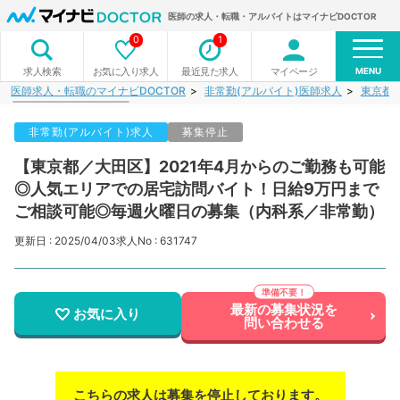
医師の求人・転職・アルバイトはマイナビDOCTOR
0
1
MENU
お気に入り求人
最近見た求人
マイページ
求人検索
医師求人・転職のマイナビDOCTOR
非常勤(アルバイト)医師求人
東京都
非常勤(アルバイト)求人
募集停止
【東京都／大田区】2021年4月からのご勤務も可能
◎人気エリアでの居宅訪問バイト！日給9万円まで
ご相談可能◎毎週火曜日の募集（内科系／非常勤）
更新日 : 2025/04/03
求人No : 631747
最新の募集状況を
お気に入り
問い合わせる
こちらの求人は募集を停止しております。