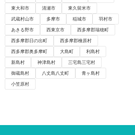
東大和市
清瀬市
東久留米市
武蔵村山市
多摩市
稲城市
羽村市
あきる野市
西東京市
西多摩郡瑞穂町
西多摩郡日の出町
西多摩郡檜原村
西多摩郡奥多摩町
大島町
利島村
新島村
神津島村
三宅島三宅村
御蔵島村
八丈島八丈町
青ヶ島村
小笠原村