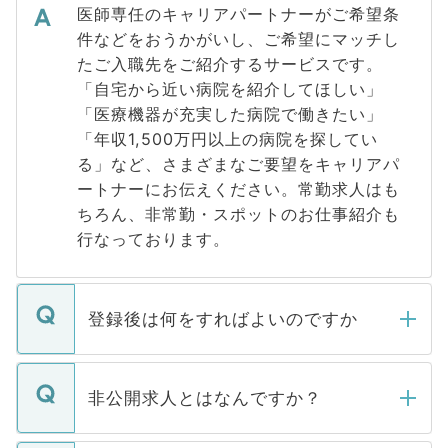
医師専任のキャリアパートナーがご希望条
件などをおうかがいし、ご希望にマッチし
たご入職先をご紹介するサービスです。
「自宅から近い病院を紹介してほしい」
「医療機器が充実した病院で働きたい」
「年収1,500万円以上の病院を探してい
る」など、さまざまなご要望をキャリアパ
ートナーにお伝えください。常勤求人はも
ちろん、非常勤・スポットのお仕事紹介も
行なっております。
登録後は何をすればよいのですか
ご登録いただきましたら、弊社担当者がご
登録内容を確認し、その後メールもしくは
非公開求人とはなんですか？
お電話にて次のステップのご案内をいたし
ます。通常、5営業日以内にはご連絡をせて
マイナビDOCTORで取り扱っている求人の