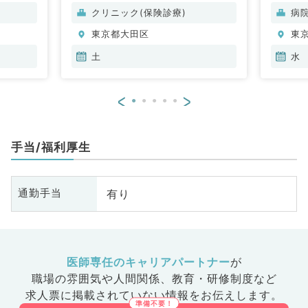
般、一般
科、老年内科、外科系全般、一般
科
クリニック(保険診療)
病
外科、科目不問
分
東京都大田区
東
土
水
<
>
手当/福利厚生
有り
通勤手当
医師専任のキャリアパートナー
が
職場の雰囲気や人間関係、
教育・研修制度など
求人票に掲載されていない情報をお伝えします。