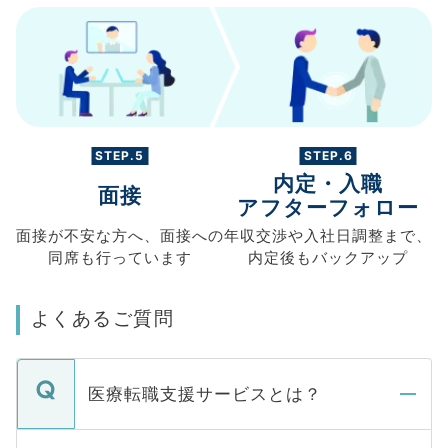
STEP.5
STEP.6
内定・入職
面接
アフターフォロー
面接が不安な方へ、
面接への
年収交渉や
入社日調整まで、
同席も
行っています
内定後もバックアップ
よくあるご質問
医療転職支援サービスとは？