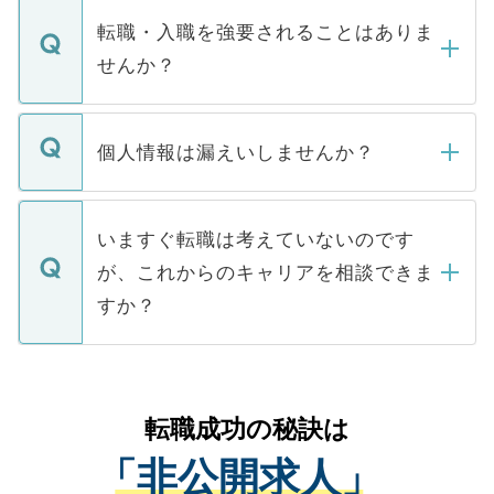
いただきますので、しばらくお待ちくださ
うち約3割は、Webサイトからご覧いただ
転職・入職を強要されることはありま
い。
けない「非公開求人」です。非公開求人は
せんか？
下記の理由によって、一般には公開してい
ません。
転職・入職を強要することは一切ありませ
ん。また、仮に応募先から内定をいただい
個人情報は漏えいしませんか？
■応募殺到を避けるため 人気のある医療機
たとしても、ご本人が納得しない限り、内
関を公にしてしまうと、応募が殺到する場
定を承諾する必要はありません。内定先へ
個人情報が漏えいすることはありませんの
合があります。 選考を効率よく行うため
の辞退の連絡はキャリアパートナーが行い
で、ご安心ください。当サイトからの登録
いますぐ転職は考えていないのです
に、医療機関が求める条件に合った人材の
ますので、ご安心ください。
などで収集したご登録者様の個人情報は、
が、これからのキャリアを相談できま
みを人材紹介会社に依頼するケースが増え
ご本人のキャリアアップおよび転職活動の
ています。
すか？
支援を目的に使用いたします。お預かりし
ているすべての個人データはご本人の許可
お気軽にご相談ください。先生専任のキャ
なく、医療機関側に開示したり、第三者に
リアパートナーが将来のご希望などをおう
提供することは一切ありません。また弊社
かがいして、現在の医療機関の状況や紹介
転職成功の秘訣は
は、個人情報の取り扱いについての厳密な
経験をまじえながら、適切なアドバイスを
管理基準を満たした事業者のみに付与され
「非公開求人」
させていただきます。すぐにご転職をされ
る、プライバシーマークを取得済みです。