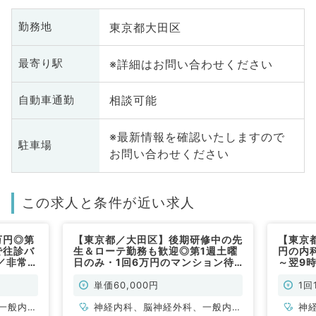
東京都大田区
勤務地
※詳細はお問い合わせください
最寄り駅
相談可能
自動車通勤
※最新情報を確認いたしますので
駐車場
お問い合わせください
この求人と条件が近い求人
万円◎第
【東京都／大田区】後期研修中の先
【東京
で往診バ
生＆ローテ勤務も歓迎◎第1週土曜
円の内
／非常
日のみ・1回6万円のマンション待
～翌9
機当直バイト（内科系・外科系／非
◎救急
常勤）
す！（
単価60,000円
1回
一般内
神経内科、脳神経外科、一般内
神