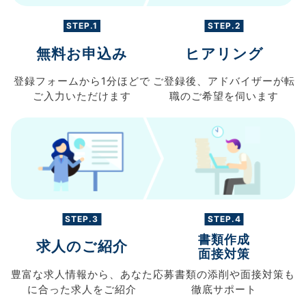
STEP.1
STEP.2
無料お申込み
ヒアリング
登録フォームから
1分ほどで
ご登録後、
アドバイザーが転
ご入力
いただけます
職の
ご希望を伺います
STEP.3
STEP.4
書類作成
求人のご紹介
面接対策
豊富な求人情報から、
あなた
応募書類の
添削や面接対策も
に合った求人を
ご紹介
徹底サポート