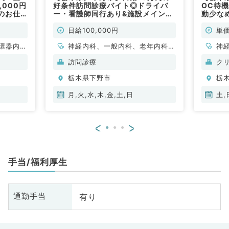
,000円
好条件訪問診療バイト◎ドライバ
OC待
のお仕
ー・看護師同行あり&施設メインの
動少な
）
ゆったりめです！毎週月～日曜日の
24時
うち1曜日より勤務可能（内科系・
／非常
日給100,000円
単価
外科系／非常勤）
環器内
神経内科、一般内科、老年内科、
神
内科、内
外科系全般、一般外科、消化器外
形
訪問診療
ク
科、老年
科
科
栃木県下野市
栃
科
小
循
月,火,水,木,金,土,日
土,
内
科
<
>
外
原
腸
手当/福利厚生
有り
通勤手当