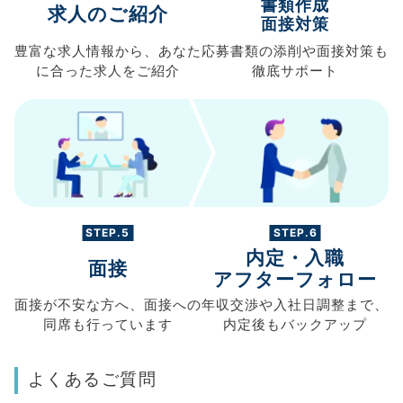
書類作成
求人のご紹介
面接対策
豊富な求人情報から、
あなた
応募書類の
添削や面接対策も
に合った求人を
ご紹介
徹底サポート
STEP.5
STEP.6
内定・入職
面接
アフターフォロー
面接が不安な方へ、
面接への
年収交渉や
入社日調整まで、
同席も
行っています
内定後もバックアップ
よくあるご質問