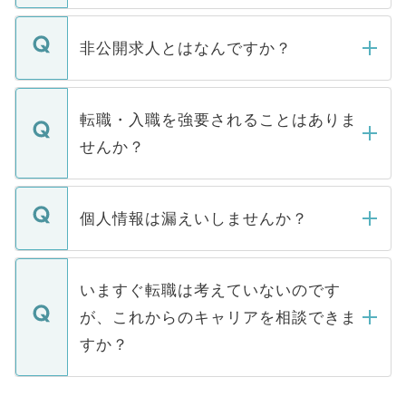
ご登録いただきましたら、弊社担当者がご
登録内容を確認し、その後メールもしくは
非公開求人とはなんですか？
お電話にて次のステップのご案内をいたし
ます。通常、5営業日以内にはご連絡をせて
マイナビDOCTORで取り扱っている求人の
いただきますので、しばらくお待ちくださ
うち約3割は、Webサイトからご覧いただ
転職・入職を強要されることはありま
い。
けない「非公開求人」です。非公開求人は
せんか？
下記の理由によって、一般には公開してい
ません。
転職・入職を強要することは一切ありませ
ん。また、仮に応募先から内定をいただい
個人情報は漏えいしませんか？
■応募殺到を避けるため 人気のある医療機
たとしても、ご本人が納得しない限り、内
関を公にしてしまうと、応募が殺到する場
定を承諾する必要はありません。内定先へ
個人情報が漏えいすることはありませんの
合があります。 選考を効率よく行うため
の辞退の連絡はキャリアパートナーが行い
で、ご安心ください。当サイトからの登録
いますぐ転職は考えていないのです
に、医療機関が求める条件に合った人材の
ますので、ご安心ください。
などで収集したご登録者様の個人情報は、
が、これからのキャリアを相談できま
みを人材紹介会社に依頼するケースが増え
ご本人のキャリアアップおよび転職活動の
ています。
すか？
支援を目的に使用いたします。お預かりし
ているすべての個人データはご本人の許可
お気軽にご相談ください。先生専任のキャ
なく、医療機関側に開示したり、第三者に