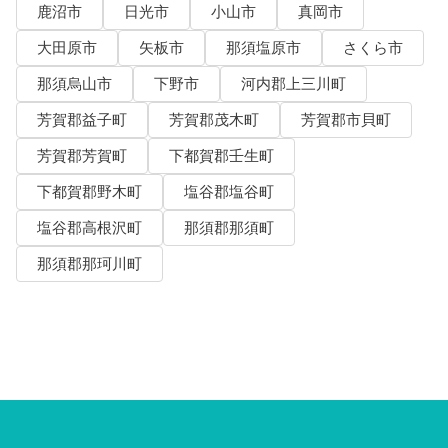
鹿沼市
日光市
小山市
真岡市
大田原市
矢板市
那須塩原市
さくら市
那須烏山市
下野市
河内郡上三川町
芳賀郡益子町
芳賀郡茂木町
芳賀郡市貝町
芳賀郡芳賀町
下都賀郡壬生町
下都賀郡野木町
塩谷郡塩谷町
塩谷郡高根沢町
那須郡那須町
那須郡那珂川町