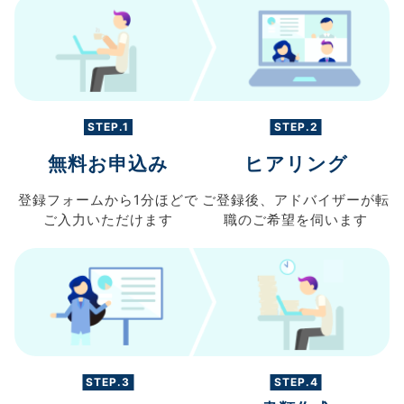
STEP.1
STEP.2
無料お申込み
ヒアリング
登録フォームから
1分ほどで
ご登録後、
アドバイザーが転
ご入力
いただけます
職の
ご希望を伺います
STEP.3
STEP.4