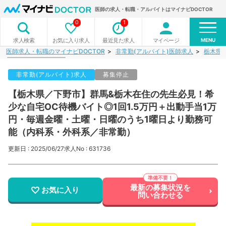
医師の求人・転職・アルバイトはマイナビDOCTOR
0
1
MENU
お気に入り求人
最近見た求人
マイページ
求人検索
医師求人・転職のマイナビDOCTOR
非常勤(アルバイト)医師求人
栃木県
非常勤(アルバイト)求人
募集停止
【栃木県／下野市】群馬&栃木在住の先生必見！希
少な自宅OC待機バイト◎1回1.5万円＋出動手当1万
円・毎週金曜・土曜・日曜のうち1曜日より勤務可
能（内科系・外科系／非常勤）
更新日 : 2025/06/27
求人No : 631736
最新の募集状況を
お気に入り
問い合わせる