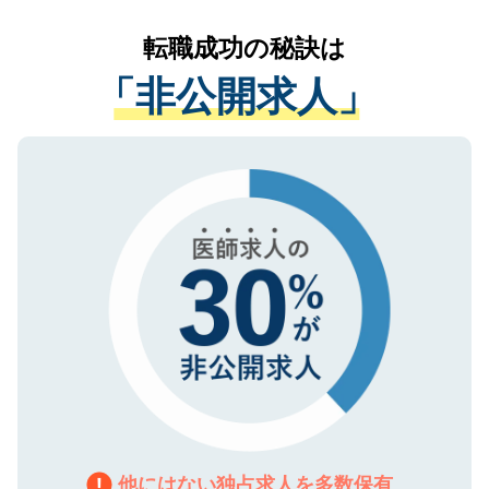
リアパートナーが将来のご希望などをおう
提供することは一切ありません。また弊社
かがいして、現在の医療機関の状況や紹介
転職成功の秘訣は
は、個人情報の取り扱いについての厳密な
経験をまじえながら、適切なアドバイスを
管理基準を満たした事業者のみに付与され
「非公開求人」
させていただきます。すぐにご転職をされ
る、プライバシーマークを取得済みです。
ない方には、長期的なサポートが可能です
ご登録いただいた個人情報は、SSL（デー
ので、まずはご登録ください。
タ暗号化）によって保護されていますの
で、機密保持に関してもご安心ください。
他にはない独占求人を多数保有