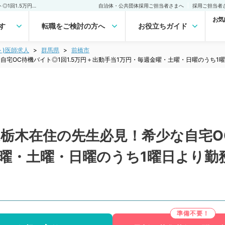
【群馬県／前橋市】群馬&栃木在住の先生必見！希少な自宅OC待機バイト◎1回1.5万円＋出動手当1万円・毎週金曜・土曜・日曜のうち1曜日より勤務可能（内科系・外科系／非常勤）非常勤(アルバイト)の求人｜医師の求人・転職・アルバイトは【マイナビDOCTOR】
自治体・公共団体採用ご担当者さまへ
採用ご担当者
お気
す
転職をご検討の方へ
お役立ちガイド
ト)医師求人
群馬県
前橋市
自宅OC待機バイト◎1回1.5万円＋出動手当1万円・毎週金曜・土曜・日曜のうち1
栃木在住の先生必見！希少な自宅OC
金曜・土曜・日曜のうち1曜日より勤