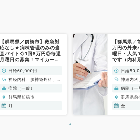
内科、血液内科、外科系全般、
一般外科、消化器外科、膠原病
科
【群馬県／前橋市】救急対
【群馬県／
応なし★病棟管理のみの当
万円の外来
直バイト◇1回6万円◎毎週
曜日・人気
月曜日の募集！マイカー通
です（内科
勤可能です（内科系・外科
日給60,000円
日給80,
系／非常勤）
神経内科、脳神経外科、呼
神経内科
吸器外科、心臓血管外科、
器内科、
病院（一般）
病院（一
一般内科、循環器内科、呼
器内科、
群馬県前橋市
群馬県前
吸器内科、消化器内科、内
科、血液
分泌・代謝内科、腎臓内
月
金
科、老年内科、外科系全
般、一般外科、消化器外科