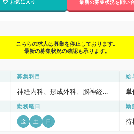
お気に入り
最新の募集状況を問い
こちらの求人は募集を停止しております。
最新の募集状況の確認も承ります。
募集科目
給
神経内科、形成外科、脳神経外
単
科、呼吸器外科、心臓血管外
勤務曜日
勤
科、一般内科、循環器内科、呼
吸器内科、消化器内科、内分
待機
金
土
日
泌・代謝内科、腎臓内科、老年