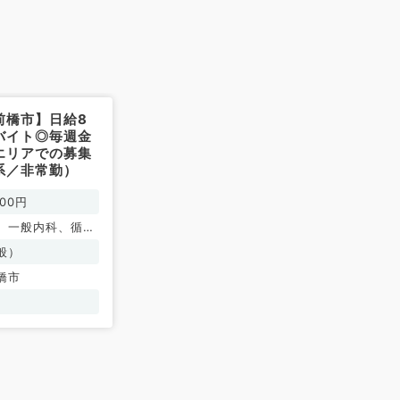
前橋市】日給8
バイト◎毎週金
エリアでの募集
系／非常勤）
000円
、一般内科、循環
呼吸器内科、消化
般）
腎臓内科、老年内
橋市
内科