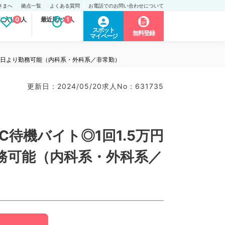
さまへ
拠点一覧
よくある質問
お電話でのお問い合わせについて
に入り求人
0
最近見た求人
1
スポット
無料登録
マイページ
曜日より勤務可能（内科系・外科系／非常勤）
更新日 : 2024/05/20
求人No : 631735
待機バイト◎1回1.5万円
務可能（内科系・外科系／