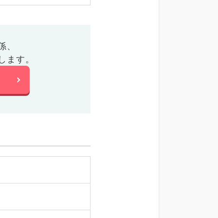
係、
します。