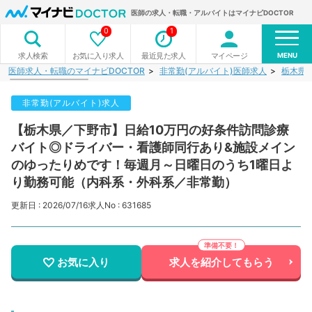
医師の求人・転職・アルバイトはマイナビDOCTOR
0
1
MENU
お気に入り求人
最近見た求人
マイページ
求人検索
医師求人・転職のマイナビDOCTOR
非常勤(アルバイト)医師求人
栃木県
非常勤(アルバイト)求人
【栃木県／下野市】日給10万円の好条件訪問診療
バイト◎ドライバー・看護師同行あり&施設メイン
のゆったりめです！毎週月～日曜日のうち1曜日よ
り勤務可能（内科系・外科系／非常勤）
更新日 : 2026/07/16
求人No : 631685
お気に入り
求人を紹介してもらう