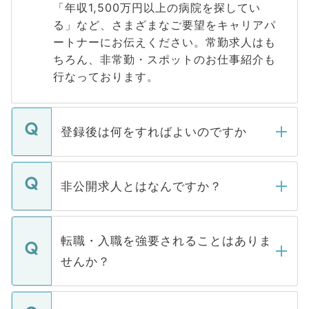
「年収1,500万円以上の病院を探してい
る」など、さまざまなご要望をキャリアパ
ートナーにお伝えください。常勤求人はも
ちろん、非常勤・スポットのお仕事紹介も
行なっております。
登録後は何をすればよいのですか
ご登録いただきましたら、弊社担当者がご
登録内容を確認し、その後メールもしくは
非公開求人とはなんですか？
お電話にて次のステップのご案内をいたし
ます。通常、5営業日以内にはご連絡をせて
マイナビDOCTORで取り扱っている求人の
いただきますので、しばらくお待ちくださ
うち約3割は、Webサイトからご覧いただ
転職・入職を強要されることはありま
い。
けない「非公開求人」です。非公開求人は
せんか？
下記の理由によって、一般には公開してい
ません。
転職・入職を強要することは一切ありませ