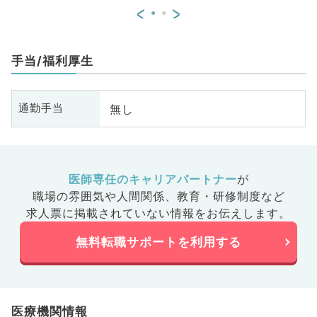
<
>
外科、消化器外科、乳腺外科、膠
原病科、スポーツ整形外科、大
腸・肛門外科、脊髄・脊椎外科
手当/福利厚生
無し
通勤手当
医師専任のキャリアパートナー
が
職場の雰囲気や人間関係、
教育・研修制度など
求人票に掲載されていない情報をお伝えします。
無料転職サポートを利用する
医療機関情報