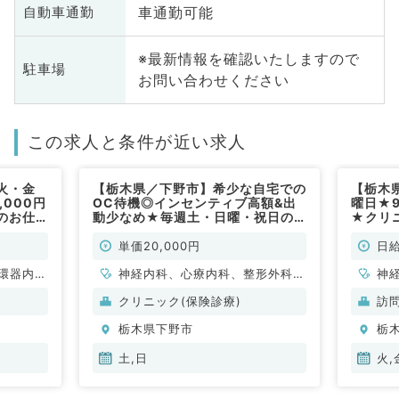
車通勤可能
自動車通勤
※最新情報を確認いたしますので
駐車場
お問い合わせください
この求人と条件が近い求人
火・金
【栃木県／下野市】希少な自宅での
【栃木
,000円
OC待機◎インセンティブ高額&出
曜日★9
のお仕
動少なめ★毎週土・日曜・祝日の
★クリ
）
24時間のご勤務（内科系、外科系
事です
／非常勤）
単価20,000円
日給
環器内
神経内科、心療内科、整形外科、
神
内科、内
形成外科、美容外科、脳神経外
科
クリニック(保険診療)
訪
科、老年
科、呼吸器外科、心臓血管外科、
分
栃木県下野市
栃
科
小児外科、泌尿器科、一般内科、
内
循環器内科、呼吸器内科、消化器
土,日
火,
内科、内分泌・代謝内科、腎臓内
科、老年内科、外科系全般、一般