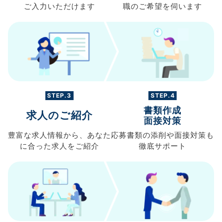
ご入力
いただけます
職の
ご希望を伺います
STEP.3
STEP.4
書類作成
求人のご紹介
面接対策
豊富な求人情報から、
あなた
応募書類の
添削や面接対策も
に合った求人を
ご紹介
徹底サポート