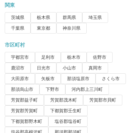
関東
茨城県
栃木県
群馬県
埼玉県
千葉県
東京都
神奈川県
市区町村
宇都宮市
足利市
栃木市
佐野市
鹿沼市
日光市
小山市
真岡市
大田原市
矢板市
那須塩原市
さくら市
那須烏山市
下野市
河内郡上三川町
芳賀郡益子町
芳賀郡茂木町
芳賀郡市貝町
芳賀郡芳賀町
下都賀郡壬生町
下都賀郡野木町
塩谷郡塩谷町
塩谷郡高根沢町
那須郡那須町