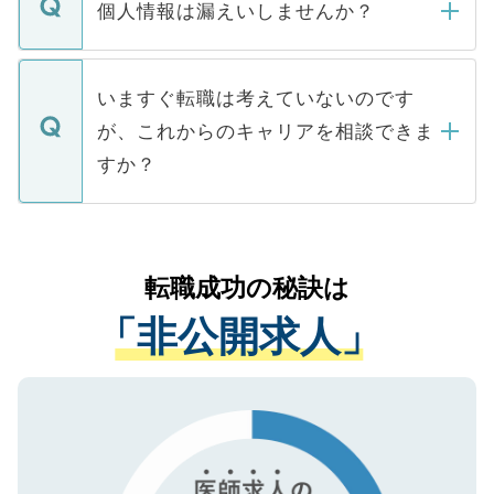
ん。また、仮に応募先から内定をいただい
個人情報は漏えいしませんか？
■応募殺到を避けるため 人気のある医療機
たとしても、ご本人が納得しない限り、内
関を公にしてしまうと、応募が殺到する場
定を承諾する必要はありません。内定先へ
個人情報が漏えいすることはありませんの
合があります。 選考を効率よく行うため
の辞退の連絡はキャリアパートナーが行い
で、ご安心ください。当サイトからの登録
いますぐ転職は考えていないのです
に、医療機関が求める条件に合った人材の
ますので、ご安心ください。
などで収集したご登録者様の個人情報は、
が、これからのキャリアを相談できま
みを人材紹介会社に依頼するケースが増え
ご本人のキャリアアップおよび転職活動の
ています。
すか？
支援を目的に使用いたします。お預かりし
ているすべての個人データはご本人の許可
お気軽にご相談ください。先生専任のキャ
なく、医療機関側に開示したり、第三者に
リアパートナーが将来のご希望などをおう
提供することは一切ありません。また弊社
かがいして、現在の医療機関の状況や紹介
転職成功の秘訣は
は、個人情報の取り扱いについての厳密な
経験をまじえながら、適切なアドバイスを
管理基準を満たした事業者のみに付与され
「非公開求人」
させていただきます。すぐにご転職をされ
る、プライバシーマークを取得済みです。
ない方には、長期的なサポートが可能です
ご登録いただいた個人情報は、SSL（デー
ので、まずはご登録ください。
タ暗号化）によって保護されていますの
で、機密保持に関してもご安心ください。