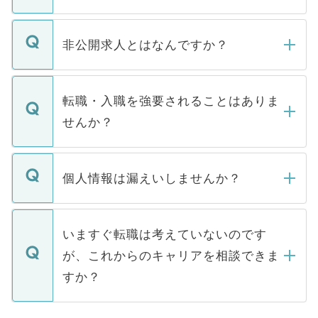
ご登録いただきましたら、弊社担当者がご
登録内容を確認し、その後メールもしくは
非公開求人とはなんですか？
お電話にて次のステップのご案内をいたし
ます。通常、5営業日以内にはご連絡をせて
マイナビDOCTORで取り扱っている求人の
いただきますので、しばらくお待ちくださ
うち約3割は、Webサイトからご覧いただ
転職・入職を強要されることはありま
い。
けない「非公開求人」です。非公開求人は
せんか？
下記の理由によって、一般には公開してい
ません。
転職・入職を強要することは一切ありませ
ん。また、仮に応募先から内定をいただい
個人情報は漏えいしませんか？
■応募殺到を避けるため 人気のある医療機
たとしても、ご本人が納得しない限り、内
関を公にしてしまうと、応募が殺到する場
定を承諾する必要はありません。内定先へ
個人情報が漏えいすることはありませんの
合があります。 選考を効率よく行うため
の辞退の連絡はキャリアパートナーが行い
で、ご安心ください。当サイトからの登録
いますぐ転職は考えていないのです
に、医療機関が求める条件に合った人材の
ますので、ご安心ください。
などで収集したご登録者様の個人情報は、
が、これからのキャリアを相談できま
みを人材紹介会社に依頼するケースが増え
ご本人のキャリアアップおよび転職活動の
ています。
すか？
支援を目的に使用いたします。お預かりし
ているすべての個人データはご本人の許可
お気軽にご相談ください。先生専任のキャ