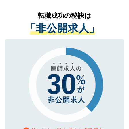
なく、医療機関側に開示したり、第三者に
リアパートナーが将来のご希望などをおう
提供することは一切ありません。また弊社
かがいして、現在の医療機関の状況や紹介
転職成功の秘訣は
は、個人情報の取り扱いについての厳密な
経験をまじえながら、適切なアドバイスを
管理基準を満たした事業者のみに付与され
「非公開求人」
させていただきます。すぐにご転職をされ
る、プライバシーマークを取得済みです。
ない方には、長期的なサポートが可能です
ご登録いただいた個人情報は、SSL（デー
ので、まずはご登録ください。
タ暗号化）によって保護されていますの
で、機密保持に関してもご安心ください。