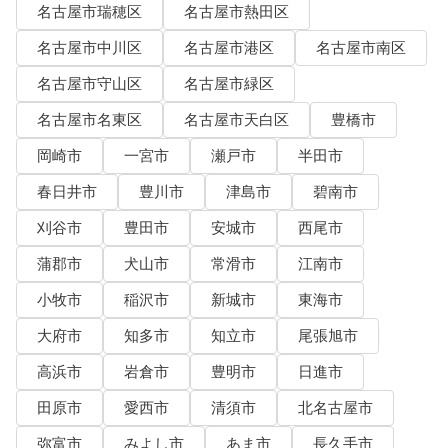
名古屋市瑞穂区
名古屋市熱田区
名古屋市中川区
名古屋市港区
名古屋市南区
名古屋市守山区
名古屋市緑区
名古屋市名東区
名古屋市天白区
豊橋市
岡崎市
一宮市
瀬戸市
半田市
春日井市
豊川市
津島市
碧南市
刈谷市
豊田市
安城市
西尾市
蒲郡市
犬山市
常滑市
江南市
小牧市
稲沢市
新城市
東海市
大府市
知多市
知立市
尾張旭市
高浜市
岩倉市
豊明市
日進市
田原市
愛西市
清須市
北名古屋市
弥富市
みよし市
あま市
長久手市