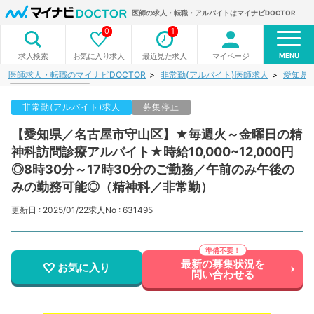
医師の求人・転職・アルバイトはマイナビDOCTOR
0
1
MENU
お気に入り求人
最近見た求人
マイページ
求人検索
医師求人・転職のマイナビDOCTOR
非常勤(アルバイト)医師求人
愛知県
非常勤(アルバイト)求人
募集停止
【愛知県／名古屋市守山区】★毎週火～金曜日の精
神科訪問診療アルバイト★時給10,000~12,000円
◎8時30分～17時30分のご勤務／午前のみ午後の
みの勤務可能◎（精神科／非常勤）
更新日 : 2025/01/22
求人No : 631495
最新の募集状況を
お気に入り
問い合わせる