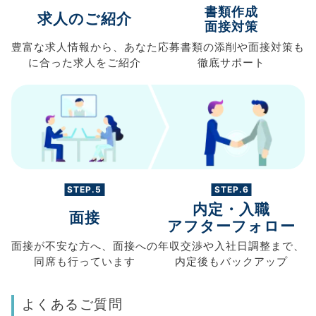
書類作成
求人のご紹介
面接対策
豊富な求人情報から、
あなた
応募書類の
添削や面接対策も
に合った求人を
ご紹介
徹底サポート
STEP.5
STEP.6
内定・入職
面接
アフターフォロー
面接が不安な方へ、
面接への
年収交渉や
入社日調整まで、
同席も
行っています
内定後もバックアップ
よくあるご質問