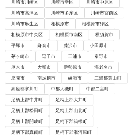
川崎市川崎区
川崎市幸区
川崎市中原区
川崎市高津区
川崎市多摩区
川崎市宮前区
川崎市麻生区
相模原市
相模原市緑区
相模原市中央区
相模原市南区
横須賀市
平塚市
鎌倉市
藤沢市
小田原市
茅ヶ崎市
逗子市
三浦市
秦野市
厚木市
大和市
伊勢原市
海老名市
座間市
南足柄市
綾瀬市
三浦郡葉山町
高座郡寒川町
中郡大磯町
中郡二宮町
足柄上郡中井町
足柄上郡大井町
足柄上郡松田町
足柄上郡山北町
足柄上郡開成町
足柄下郡箱根町
足柄下郡真鶴町
足柄下郡湯河原町