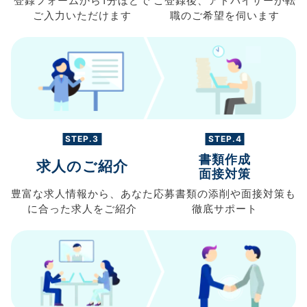
登録フォームから
1分ほどで
ご登録後、
アドバイザーが転
ご入力
いただけます
職の
ご希望を伺います
STEP.3
STEP.4
書類作成
求人のご紹介
面接対策
豊富な求人情報から、
あなた
応募書類の
添削や面接対策も
に合った求人を
ご紹介
徹底サポート