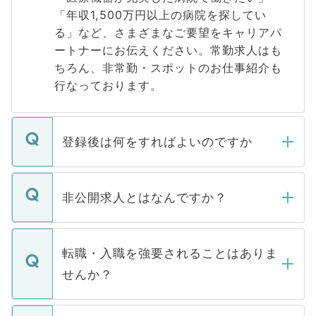
「年収1,500万円以上の病院を探してい
る」など、さまざまなご要望をキャリアパ
ートナーにお伝えください。常勤求人はも
ちろん、非常勤・スポットのお仕事紹介も
行なっております。
登録後は何をすればよいのですか
ご登録いただきましたら、弊社担当者がご
登録内容を確認し、その後メールもしくは
非公開求人とはなんですか？
お電話にて次のステップのご案内をいたし
ます。通常、5営業日以内にはご連絡をせて
マイナビDOCTORで取り扱っている求人の
いただきますので、しばらくお待ちくださ
うち約3割は、Webサイトからご覧いただ
転職・入職を強要されることはありま
い。
けない「非公開求人」です。非公開求人は
せんか？
下記の理由によって、一般には公開してい
ません。
転職・入職を強要することは一切ありませ