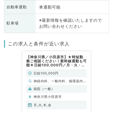
車通勤可能
自動車通勤
※最新情報を確認いたしますので
駐車場
お問い合わせください
この求人と条件が近い求人
【神奈川県／小田原市】★時短勤
務ご相談ください！新幹線通勤も可
能★日給100,000円／月・火・
木・金曜日の訪問診療バイトです
◎（内科系／非常勤）
日給100,000円
神経内科、一般内科、循環器内
科、呼吸器内科、消化器内科、内
病院（一般）
分泌・代謝内科、腎臓内科、老年
神奈川県小田原市
内科、血液内科、膠原病科
月,火,木,金