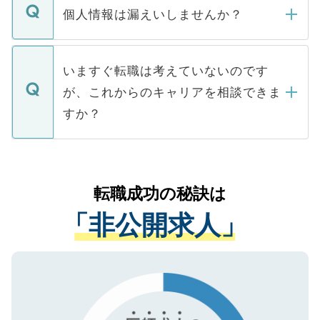
ん。また、仮に応募先から内定をいただい
個人情報は漏えいしませんか？
■応募殺到を避けるため 人気のある医療機
たとしても、ご本人が納得しない限り、内
関を公にしてしまうと、応募が殺到する場
定を承諾する必要はありません。内定先へ
個人情報が漏えいすることはありませんの
合があります。 選考を効率よく行うため
の辞退の連絡はキャリアパートナーが行い
で、ご安心ください。当サイトからの登録
いますぐ転職は考えていないのです
に、医療機関が求める条件に合った人材の
ますので、ご安心ください。
などで収集したご登録者様の個人情報は、
が、これからのキャリアを相談できま
みを人材紹介会社に依頼するケースが増え
ご本人のキャリアアップおよび転職活動の
ています。
すか？
支援を目的に使用いたします。お預かりし
ているすべての個人データはご本人の許可
お気軽にご相談ください。先生専任のキャ
なく、医療機関側に開示したり、第三者に
リアパートナーが将来のご希望などをおう
提供することは一切ありません。また弊社
かがいして、現在の医療機関の状況や紹介
転職成功の秘訣は
は、個人情報の取り扱いについての厳密な
経験をまじえながら、適切なアドバイスを
管理基準を満たした事業者のみに付与され
「非公開求人」
させていただきます。すぐにご転職をされ
る、プライバシーマークを取得済みです。
ない方には、長期的なサポートが可能です
ご登録いただいた個人情報は、SSL（デー
ので、まずはご登録ください。
タ暗号化）によって保護されていますの
で、機密保持に関してもご安心ください。