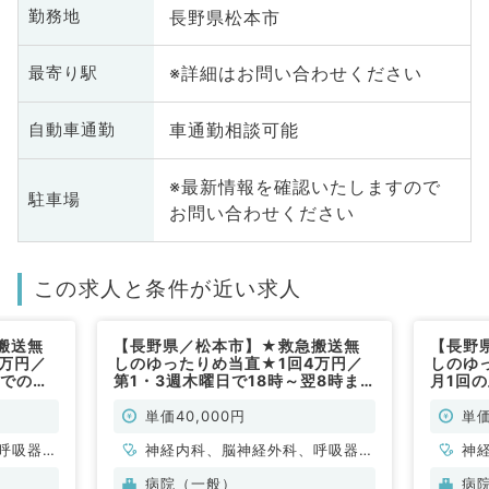
長野県松本市
勤務地
※詳細はお問い合わせください
最寄り駅
車通勤相談可能
自動車通勤
※最新情報を確認いたしますので
駐車場
お問い合わせください
この求人と条件が近い求人
搬送無
【長野県／松本市】★救急搬送無
【長野
5万円／
しのゆったりめ当直★1回4万円／
しのゆ
までのご
第1・3週木曜日で18時～翌8時ま
月1回
非常勤）
でのご勤務！（内科系・外科系／非
ご勤務
常勤）
勤）
単価40,000円
単価
呼吸器外
神経内科、脳神経外科、呼吸器外
神
内科、循
科、心臓血管外科、一般内科、循
科
病院（一般）
病