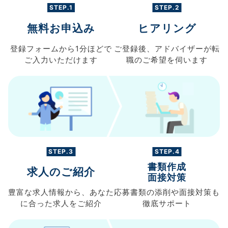
STEP.1
STEP.2
無料お申込み
ヒアリング
登録フォームから
1分ほどで
ご登録後、
アドバイザーが転
ご入力
いただけます
職の
ご希望を伺います
STEP.3
STEP.4
書類作成
求人のご紹介
面接対策
豊富な求人情報から、
あなた
応募書類の
添削や面接対策も
に合った求人を
ご紹介
徹底サポート