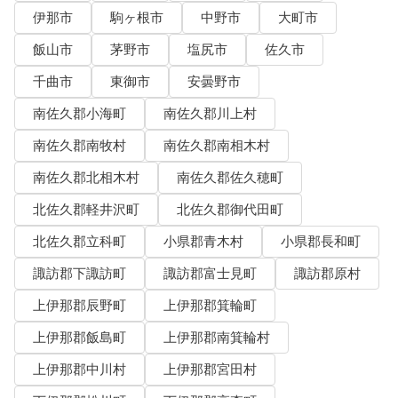
伊那市
駒ヶ根市
中野市
大町市
飯山市
茅野市
塩尻市
佐久市
千曲市
東御市
安曇野市
南佐久郡小海町
南佐久郡川上村
南佐久郡南牧村
南佐久郡南相木村
南佐久郡北相木村
南佐久郡佐久穂町
北佐久郡軽井沢町
北佐久郡御代田町
北佐久郡立科町
小県郡青木村
小県郡長和町
諏訪郡下諏訪町
諏訪郡富士見町
諏訪郡原村
上伊那郡辰野町
上伊那郡箕輪町
上伊那郡飯島町
上伊那郡南箕輪村
上伊那郡中川村
上伊那郡宮田村