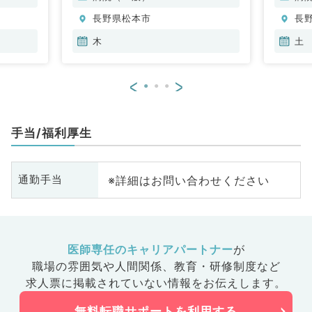
消化器内
環器内科、呼吸器内科、消化器内
環
長野県松本市
長
腎臓内
科、内分泌・代謝内科、腎臓内
科
、外科系
科、老年内科、血液内科、外科系
科
木
土
外科、膠
全般、一般外科、消化器外科、膠
全
原病科
原
<
>
手当/福利厚生
※詳細はお問い合わせください
通勤手当
医師専任のキャリアパートナー
が
職場の雰囲気や人間関係、
教育・研修制度など
求人票に掲載されていない情報をお伝えします。
無料転職サポートを利用する