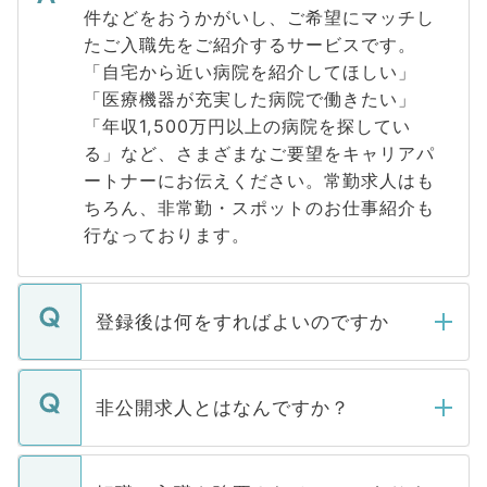
件などをおうかがいし、ご希望にマッチし
たご入職先をご紹介するサービスです。
「自宅から近い病院を紹介してほしい」
「医療機器が充実した病院で働きたい」
「年収1,500万円以上の病院を探してい
る」など、さまざまなご要望をキャリアパ
ートナーにお伝えください。常勤求人はも
ちろん、非常勤・スポットのお仕事紹介も
行なっております。
登録後は何をすればよいのですか
ご登録いただきましたら、弊社担当者がご
登録内容を確認し、その後メールもしくは
非公開求人とはなんですか？
お電話にて次のステップのご案内をいたし
ます。通常、5営業日以内にはご連絡をせて
マイナビDOCTORで取り扱っている求人の
いただきますので、しばらくお待ちくださ