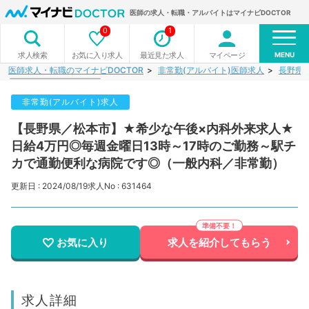
医師の求人・転職・アルバイトはマイナビDOCTOR
0
1
MENU
お気に入り求人
最近見た求人
マイページ
求人検索
医師求人・転職のマイナビDOCTOR
非常勤(アルバイト)医師求人
長野県
非常勤(アルバイト)求人
【長野県／松本市】★希少な午後×内科外来求人★
日給4万円◎毎週金曜日13時～17時のご勤務～駅チ
カで通勤便利な病院です◎（一般内科／非常勤）
更新日 : 2024/08/19
求人No : 631464
お気に入り
求人を紹介してもらう
求人詳細