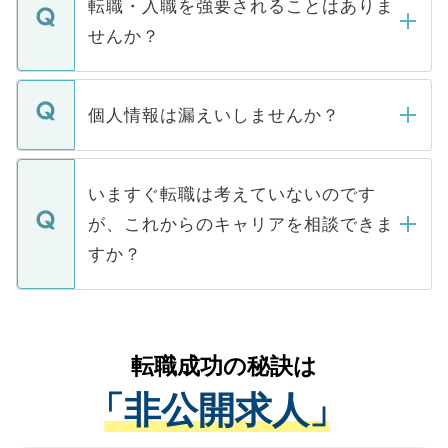
うち約3割は、Webサイトからご覧いただ
転職・入職を強要されることはありま
い。
けない「非公開求人」です。非公開求人は
せんか？
下記の理由によって、一般には公開してい
ません。
転職・入職を強要することは一切ありませ
ん。また、仮に応募先から内定をいただい
個人情報は漏えいしませんか？
■応募殺到を避けるため 人気のある医療機
たとしても、ご本人が納得しない限り、内
関を公にしてしまうと、応募が殺到する場
定を承諾する必要はありません。内定先へ
個人情報が漏えいすることはありませんの
合があります。 選考を効率よく行うため
の辞退の連絡はキャリアパートナーが行い
で、ご安心ください。当サイトからの登録
いますぐ転職は考えていないのです
に、医療機関が求める条件に合った人材の
ますので、ご安心ください。
などで収集したご登録者様の個人情報は、
が、これからのキャリアを相談できま
みを人材紹介会社に依頼するケースが増え
ご本人のキャリアアップおよび転職活動の
ています。
すか？
支援を目的に使用いたします。お預かりし
ているすべての個人データはご本人の許可
お気軽にご相談ください。先生専任のキャ
なく、医療機関側に開示したり、第三者に
リアパートナーが将来のご希望などをおう
提供することは一切ありません。また弊社
かがいして、現在の医療機関の状況や紹介
転職成功の秘訣は
は、個人情報の取り扱いについての厳密な
経験をまじえながら、適切なアドバイスを
管理基準を満たした事業者のみに付与され
「非公開求人」
させていただきます。すぐにご転職をされ
る、プライバシーマークを取得済みです。
ない方には、長期的なサポートが可能です
ご登録いただいた個人情報は、SSL（デー