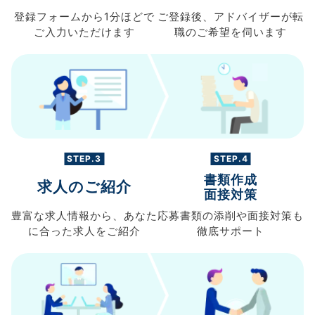
登録フォームから
1分ほどで
ご登録後、
アドバイザーが転
ご入力
いただけます
職の
ご希望を伺います
STEP.3
STEP.4
書類作成
求人のご紹介
面接対策
豊富な求人情報から、
あなた
応募書類の
添削や面接対策も
に合った求人を
ご紹介
徹底サポート