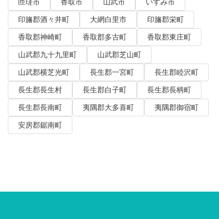
匝瑳市
香取市
山武市
いすみ市
印旛郡酒々井町
大網白里市
印旛郡栄町
香取郡神崎町
香取郡多古町
香取郡東庄町
山武郡九十九里町
山武郡芝山町
山武郡横芝光町
長生郡一宮町
長生郡睦沢町
長生郡長生村
長生郡白子町
長生郡長柄町
長生郡長南町
夷隅郡大多喜町
夷隅郡御宿町
安房郡鋸南町