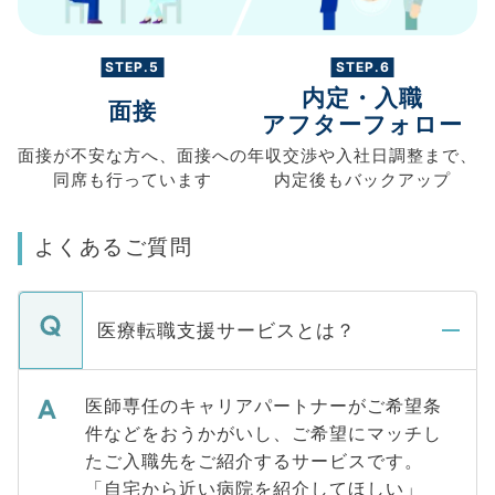
STEP.5
STEP.6
内定・入職
面接
アフターフォロー
面接が不安な方へ、
面接への
年収交渉や
入社日調整まで、
同席も
行っています
内定後もバックアップ
よくあるご質問
医療転職支援サービスとは？
医師専任のキャリアパートナーがご希望条
件などをおうかがいし、ご希望にマッチし
たご入職先をご紹介するサービスです。
「自宅から近い病院を紹介してほしい」