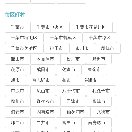
市区町村
千葉市
千葉市中央区
千葉市花見川区
千葉市稲毛区
千葉市若葉区
千葉市緑区
千葉市美浜区
銚子市
市川市
船橋市
館山市
木更津市
松戸市
野田市
茂原市
成田市
佐倉市
東金市
旭市
習志野市
柏市
勝浦市
市原市
流山市
八千代市
我孫子市
鴨川市
鎌ケ谷市
君津市
富津市
浦安市
四街道市
袖ケ浦市
八街市
印西市
白井市
富里市
南房総市