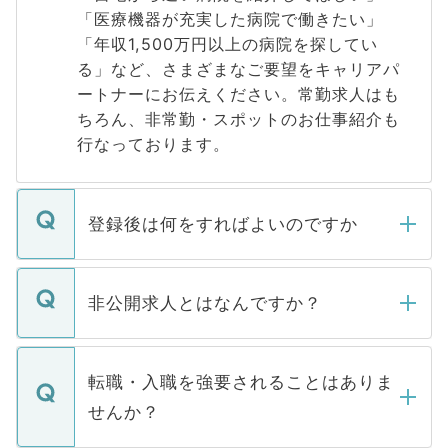
「医療機器が充実した病院で働きたい」
「年収1,500万円以上の病院を探してい
る」など、さまざまなご要望をキャリアパ
ートナーにお伝えください。常勤求人はも
ちろん、非常勤・スポットのお仕事紹介も
行なっております。
登録後は何をすればよいのですか
ご登録いただきましたら、弊社担当者がご
登録内容を確認し、その後メールもしくは
非公開求人とはなんですか？
お電話にて次のステップのご案内をいたし
ます。通常、5営業日以内にはご連絡をせて
マイナビDOCTORで取り扱っている求人の
いただきますので、しばらくお待ちくださ
うち約3割は、Webサイトからご覧いただ
転職・入職を強要されることはありま
い。
けない「非公開求人」です。非公開求人は
せんか？
下記の理由によって、一般には公開してい