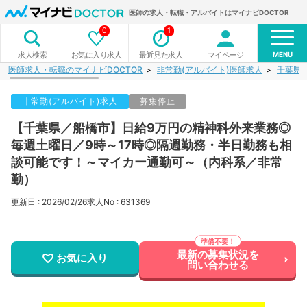
医師の求人・転職・アルバイトはマイナビDOCTOR
0
1
MENU
お気に入り求人
最近見た求人
マイページ
求人検索
医師求人・転職のマイナビDOCTOR
非常勤(アルバイト)医師求人
千葉県
非常勤(アルバイト)求人
募集停止
【千葉県／船橋市】日給9万円の精神科外来業務◎
毎週土曜日／9時～17時◎隔週勤務・半日勤務も相
談可能です！～マイカー通勤可～（内科系／非常
勤）
更新日 : 2026/02/26
求人No : 631369
最新の募集状況を
お気に入り
問い合わせる