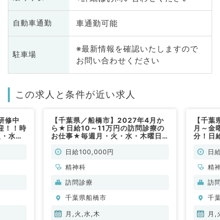
車通勤可能
自動車通勤
※最新情報を確認いたしますので
駐車場
お問い合わせください
この求人と条件が近い求人
研修中
【千葉県／船橋市】2027年4月か
【千葉
迎！！時
ら★日給10～11万円の訪問診療の
月～金曜
火・水・
お仕事★毎週月・火・水・木曜日
分！日給
勤務可◎
のいずれか週1の勤務／9時～18時
ありの
神科／非
終日のご勤務◎残業もなく働きやす
／非常
日給100,000円
日給
い環境が整っています（精神科／非
常勤）
精神科
精
訪問診療
訪
千葉県船橋市
千
月,火,水,木
月,