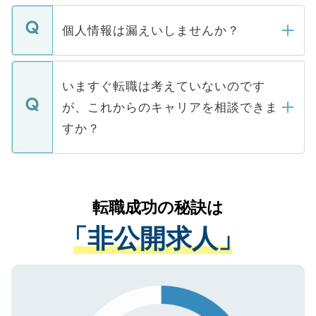
ません。
転職・入職を強要することは一切ありませ
ん。また、仮に応募先から内定をいただい
個人情報は漏えいしませんか？
■応募殺到を避けるため 人気のある医療機
たとしても、ご本人が納得しない限り、内
関を公にしてしまうと、応募が殺到する場
定を承諾する必要はありません。内定先へ
個人情報が漏えいすることはありませんの
合があります。 選考を効率よく行うため
の辞退の連絡はキャリアパートナーが行い
で、ご安心ください。当サイトからの登録
いますぐ転職は考えていないのです
に、医療機関が求める条件に合った人材の
ますので、ご安心ください。
などで収集したご登録者様の個人情報は、
が、これからのキャリアを相談できま
みを人材紹介会社に依頼するケースが増え
ご本人のキャリアアップおよび転職活動の
ています。
すか？
支援を目的に使用いたします。お預かりし
ているすべての個人データはご本人の許可
お気軽にご相談ください。先生専任のキャ
なく、医療機関側に開示したり、第三者に
リアパートナーが将来のご希望などをおう
提供することは一切ありません。また弊社
かがいして、現在の医療機関の状況や紹介
転職成功の秘訣は
は、個人情報の取り扱いについての厳密な
経験をまじえながら、適切なアドバイスを
管理基準を満たした事業者のみに付与され
「非公開求人」
させていただきます。すぐにご転職をされ
る、プライバシーマークを取得済みです。
ない方には、長期的なサポートが可能です
ご登録いただいた個人情報は、SSL（デー
ので、まずはご登録ください。
タ暗号化）によって保護されていますの
で、機密保持に関してもご安心ください。