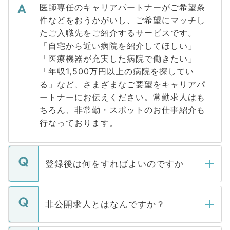
医師専任のキャリアパートナーがご希望条
件などをおうかがいし、ご希望にマッチし
たご入職先をご紹介するサービスです。
「自宅から近い病院を紹介してほしい」
「医療機器が充実した病院で働きたい」
「年収1,500万円以上の病院を探してい
る」など、さまざまなご要望をキャリアパ
ートナーにお伝えください。常勤求人はも
ちろん、非常勤・スポットのお仕事紹介も
行なっております。
登録後は何をすればよいのですか
ご登録いただきましたら、弊社担当者がご
登録内容を確認し、その後メールもしくは
非公開求人とはなんですか？
お電話にて次のステップのご案内をいたし
ます。通常、5営業日以内にはご連絡をせて
マイナビDOCTORで取り扱っている求人の