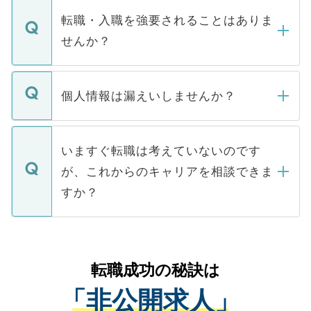
いただきますので、しばらくお待ちくださ
うち約3割は、Webサイトからご覧いただ
転職・入職を強要されることはありま
い。
けない「非公開求人」です。非公開求人は
せんか？
下記の理由によって、一般には公開してい
ません。
転職・入職を強要することは一切ありませ
ん。また、仮に応募先から内定をいただい
個人情報は漏えいしませんか？
■応募殺到を避けるため 人気のある医療機
たとしても、ご本人が納得しない限り、内
関を公にしてしまうと、応募が殺到する場
定を承諾する必要はありません。内定先へ
個人情報が漏えいすることはありませんの
合があります。 選考を効率よく行うため
の辞退の連絡はキャリアパートナーが行い
で、ご安心ください。当サイトからの登録
いますぐ転職は考えていないのです
に、医療機関が求める条件に合った人材の
ますので、ご安心ください。
などで収集したご登録者様の個人情報は、
が、これからのキャリアを相談できま
みを人材紹介会社に依頼するケースが増え
ご本人のキャリアアップおよび転職活動の
ています。
すか？
支援を目的に使用いたします。お預かりし
ているすべての個人データはご本人の許可
お気軽にご相談ください。先生専任のキャ
なく、医療機関側に開示したり、第三者に
リアパートナーが将来のご希望などをおう
提供することは一切ありません。また弊社
かがいして、現在の医療機関の状況や紹介
転職成功の秘訣は
は、個人情報の取り扱いについての厳密な
経験をまじえながら、適切なアドバイスを
管理基準を満たした事業者のみに付与され
「非公開求人」
させていただきます。すぐにご転職をされ
る、プライバシーマークを取得済みです。