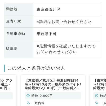
東京都荒川区
勤務地
※詳細はお問い合わせください
最寄り駅
車通勤不可
自動車通勤
※最新情報を確認いたしますので
駐車場
お問い合わせください
この求人と条件が近い求人
カ》アク
【東京都／荒川区】毎週日曜日14
【東京
5週土・
時～17時30分の一般外来のバイト/
～12時
00円／
時給最大12,000円（一般内科／非
給最大1
勤）
常勤）
勤）
時給10,000円
時給
一般内科
一