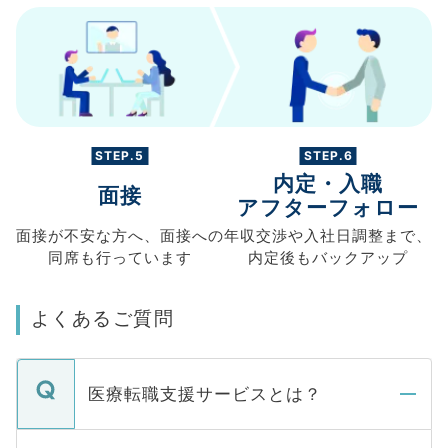
STEP.5
STEP.6
内定・入職
面接
アフターフォロー
面接が不安な方へ、
面接への
年収交渉や
入社日調整まで、
同席も
行っています
内定後もバックアップ
よくあるご質問
医療転職支援サービスとは？