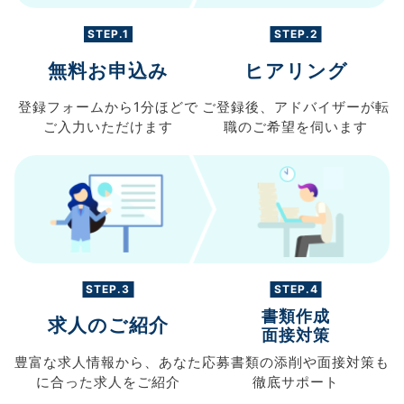
STEP.1
STEP.2
無料お申込み
ヒアリング
登録フォームから
1分ほどで
ご登録後、
アドバイザーが転
ご入力
いただけます
職の
ご希望を伺います
STEP.3
STEP.4
書類作成
求人のご紹介
面接対策
豊富な求人情報から、
あなた
応募書類の
添削や面接対策も
に合った求人を
ご紹介
徹底サポート