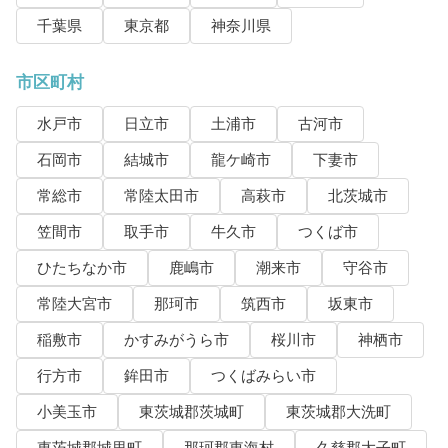
千葉県
東京都
神奈川県
市区町村
水戸市
日立市
土浦市
古河市
石岡市
結城市
龍ケ崎市
下妻市
常総市
常陸太田市
高萩市
北茨城市
笠間市
取手市
牛久市
つくば市
ひたちなか市
鹿嶋市
潮来市
守谷市
常陸大宮市
那珂市
筑西市
坂東市
稲敷市
かすみがうら市
桜川市
神栖市
行方市
鉾田市
つくばみらい市
小美玉市
東茨城郡茨城町
東茨城郡大洗町