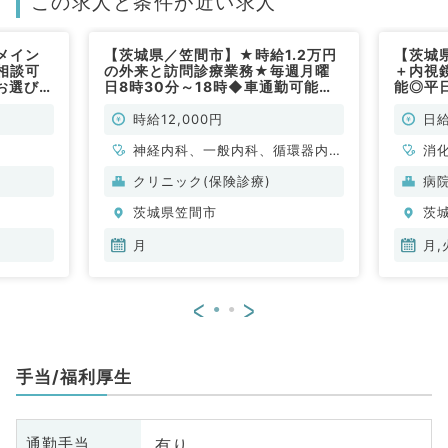
この求人と条件が近い求人
メイン
【茨城県／笠間市】★時給1.2万円
【茨城
相談可
の外来と訪問診療業務★毎週月曜
＋内視
お選びい
日8時30分～18時◆車通勤可能で
能◎平
消化器内
通いやすいクリニックです（内科系
ただけ
／非常勤）
科・消
時給12,000円
日給
神経内科、一般内科、循環器内
消
科、呼吸器内科、消化器内科、内
クリニック(保険診療)
病
分泌・代謝内科、腎臓内科、老年
茨城県笠間市
茨
内科
月
月,
<
>
手当/福利厚生
有り
通勤手当