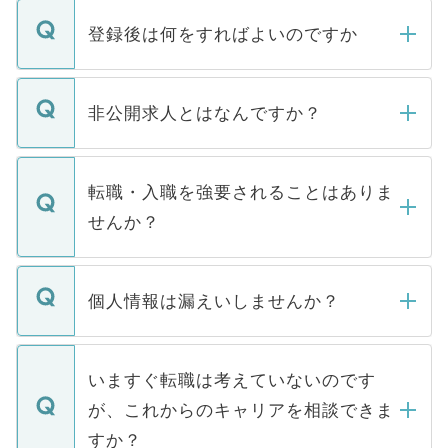
登録後は何をすればよいのですか
ご登録いただきましたら、弊社担当者がご
登録内容を確認し、その後メールもしくは
非公開求人とはなんですか？
お電話にて次のステップのご案内をいたし
ます。通常、5営業日以内にはご連絡をせて
マイナビDOCTORで取り扱っている求人の
いただきますので、しばらくお待ちくださ
うち約3割は、Webサイトからご覧いただ
転職・入職を強要されることはありま
い。
けない「非公開求人」です。非公開求人は
せんか？
下記の理由によって、一般には公開してい
ません。
転職・入職を強要することは一切ありませ
ん。また、仮に応募先から内定をいただい
個人情報は漏えいしませんか？
■応募殺到を避けるため 人気のある医療機
たとしても、ご本人が納得しない限り、内
関を公にしてしまうと、応募が殺到する場
定を承諾する必要はありません。内定先へ
個人情報が漏えいすることはありませんの
合があります。 選考を効率よく行うため
の辞退の連絡はキャリアパートナーが行い
で、ご安心ください。当サイトからの登録
いますぐ転職は考えていないのです
に、医療機関が求める条件に合った人材の
ますので、ご安心ください。
などで収集したご登録者様の個人情報は、
が、これからのキャリアを相談できま
みを人材紹介会社に依頼するケースが増え
ご本人のキャリアアップおよび転職活動の
ています。
すか？