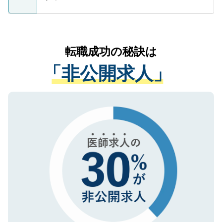
支援を目的に使用いたします。お預かりし
ているすべての個人データはご本人の許可
お気軽にご相談ください。先生専任のキャ
なく、医療機関側に開示したり、第三者に
リアパートナーが将来のご希望などをおう
提供することは一切ありません。また弊社
かがいして、現在の医療機関の状況や紹介
転職成功の秘訣は
は、個人情報の取り扱いについての厳密な
経験をまじえながら、適切なアドバイスを
管理基準を満たした事業者のみに付与され
「非公開求人」
させていただきます。すぐにご転職をされ
る、プライバシーマークを取得済みです。
ない方には、長期的なサポートが可能です
ご登録いただいた個人情報は、SSL（デー
ので、まずはご登録ください。
タ暗号化）によって保護されていますの
で、機密保持に関してもご安心ください。