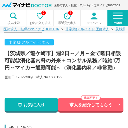
医師の求人・転職・アルバイトはマイナビDOCTOR
0
1
MENU
お気に入り求人
最近見た求人
マイページ
求人検索
医師求人・転職のマイナビDOCTOR
非常勤(アルバイト)医師求人
茨城県
非常勤(アルバイト)求人
【茨城県／龍ケ崎市】週2日～／月～金で曜日相談
可能◎消化器内科の外来＋コンサル業務／時給1万
円～マイカー通勤可能～（消化器内科／非常勤）
更新日 : 2022/06/08
求人No : 631122
お気に入り
求人を紹介してもらう