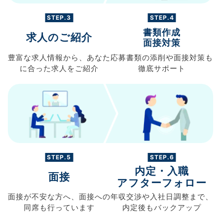
STEP.3
STEP.4
書類作成
求人のご紹介
面接対策
豊富な求人情報から、
あなた
応募書類の
添削や面接対策も
に合った求人を
ご紹介
徹底サポート
STEP.5
STEP.6
内定・入職
面接
アフターフォロー
面接が不安な方へ、
面接への
年収交渉や
入社日調整まで、
同席も
行っています
内定後もバックアップ