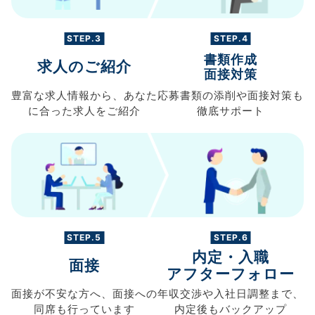
STEP.3
STEP.4
書類作成
求人のご紹介
面接対策
豊富な求人情報から、
あなた
応募書類の
添削や面接対策も
に合った求人を
ご紹介
徹底サポート
STEP.5
STEP.6
内定・入職
面接
アフターフォロー
面接が不安な方へ、
面接への
年収交渉や
入社日調整まで、
同席も
行っています
内定後もバックアップ