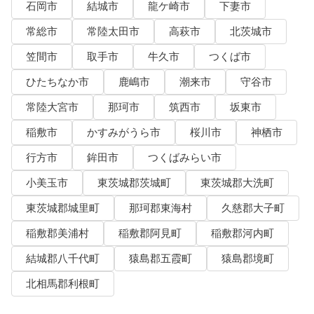
石岡市
結城市
龍ケ崎市
下妻市
常総市
常陸太田市
高萩市
北茨城市
笠間市
取手市
牛久市
つくば市
ひたちなか市
鹿嶋市
潮来市
守谷市
常陸大宮市
那珂市
筑西市
坂東市
稲敷市
かすみがうら市
桜川市
神栖市
行方市
鉾田市
つくばみらい市
小美玉市
東茨城郡茨城町
東茨城郡大洗町
東茨城郡城里町
那珂郡東海村
久慈郡大子町
稲敷郡美浦村
稲敷郡阿見町
稲敷郡河内町
結城郡八千代町
猿島郡五霞町
猿島郡境町
北相馬郡利根町