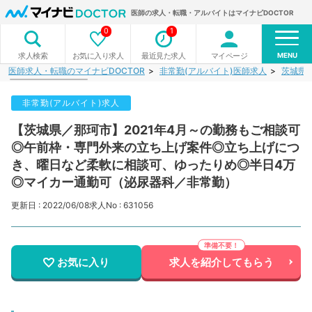
医師の求人・転職・アルバイトはマイナビDOCTOR
0
1
MENU
お気に入り求人
最近見た求人
マイページ
求人検索
医師求人・転職のマイナビDOCTOR
非常勤(アルバイト)医師求人
茨城県
非常勤(アルバイト)求人
【茨城県／那珂市】2021年4月～の勤務もご相談可
◎午前枠・専門外来の立ち上げ案件◎立ち上げにつ
き、曜日など柔軟に相談可、ゆったりめ◎半日4万
◎マイカー通勤可（泌尿器科／非常勤）
更新日 : 2022/06/08
求人No : 631056
お気に入り
求人を紹介してもらう