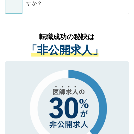
ています。
すか？
支援を目的に使用いたします。お預かりし
ているすべての個人データはご本人の許可
お気軽にご相談ください。先生専任のキャ
なく、医療機関側に開示したり、第三者に
リアパートナーが将来のご希望などをおう
提供することは一切ありません。また弊社
かがいして、現在の医療機関の状況や紹介
転職成功の秘訣は
は、個人情報の取り扱いについての厳密な
経験をまじえながら、適切なアドバイスを
管理基準を満たした事業者のみに付与され
「非公開求人」
させていただきます。すぐにご転職をされ
る、プライバシーマークを取得済みです。
ない方には、長期的なサポートが可能です
ご登録いただいた個人情報は、SSL（デー
ので、まずはご登録ください。
タ暗号化）によって保護されていますの
で、機密保持に関してもご安心ください。