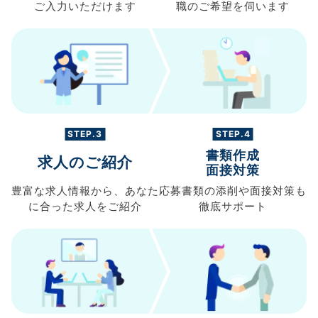
ご入力
いただけます
職の
ご希望を伺います
STEP.3
STEP.4
書類作成
求人のご紹介
面接対策
豊富な求人情報から、
あなた
応募書類の
添削や面接対策も
に合った求人を
ご紹介
徹底サポート