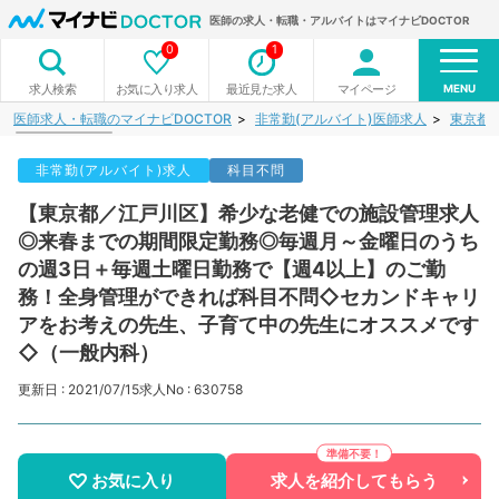
医師の求人・転職・アルバイトはマイナビDOCTOR
0
1
MENU
お気に入り求人
最近見た求人
マイページ
求人検索
医師求人・転職のマイナビDOCTOR
非常勤(アルバイト)医師求人
東京都
非常勤(アルバイト)求人
科目不問
【東京都／江戸川区】希少な老健での施設管理求人
◎来春までの期間限定勤務◎毎週月～金曜日のうち
の週3日＋毎週土曜日勤務で【週4以上】のご勤
務！全身管理ができれば科目不問◇セカンドキャリ
アをお考えの先生、子育て中の先生にオススメです
◇（一般内科）
更新日 : 2021/07/15
求人No : 630758
お気に入り
求人を紹介してもらう