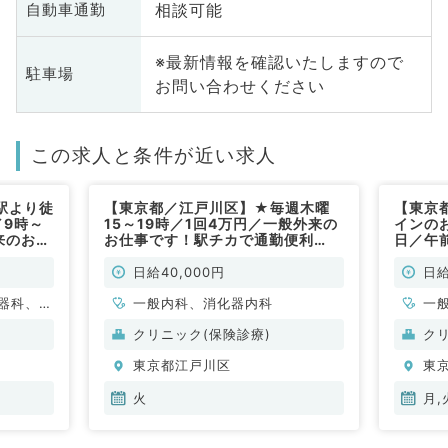
相談可能
自動車通勤
※最新情報を確認いたしますので
駐車場
お問い合わせください
この求人と条件が近い求人
駅より徒
【東京都／江戸川区】★毎週木曜
【東京
／9時～
15～19時／1回4万円／一般外来の
インの
外来のお仕
お仕事です！駅チカで通勤便利
日／午前
皮膚科・
♪（一般内科／非常勤）
カで通
内科／
日給40,000円
日給
器科、一
一般内科、消化器内科
一
クリニック(保険診療)
ク
東京都江戸川区
東
火
月,