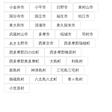
小金井市
小平市
日野市
東村山市
国分寺市
国立市
福生市
狛江市
東大和市
清瀬市
東久留米市
武蔵村山市
多摩市
稲城市
羽村市
あきる野市
西東京市
西多摩郡瑞穂町
西多摩郡日の出町
西多摩郡檜原村
西多摩郡奥多摩町
大島町
利島村
新島村
神津島村
三宅島三宅村
御蔵島村
八丈島八丈町
青ヶ島村
小笠原村