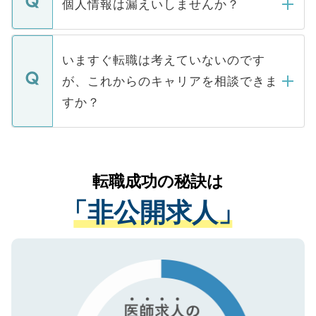
ん。また、仮に応募先から内定をいただい
個人情報は漏えいしませんか？
■応募殺到を避けるため 人気のある医療機
たとしても、ご本人が納得しない限り、内
関を公にしてしまうと、応募が殺到する場
定を承諾する必要はありません。内定先へ
個人情報が漏えいすることはありませんの
合があります。 選考を効率よく行うため
の辞退の連絡はキャリアパートナーが行い
で、ご安心ください。当サイトからの登録
いますぐ転職は考えていないのです
に、医療機関が求める条件に合った人材の
ますので、ご安心ください。
などで収集したご登録者様の個人情報は、
が、これからのキャリアを相談できま
みを人材紹介会社に依頼するケースが増え
ご本人のキャリアアップおよび転職活動の
ています。
すか？
支援を目的に使用いたします。お預かりし
ているすべての個人データはご本人の許可
お気軽にご相談ください。先生専任のキャ
なく、医療機関側に開示したり、第三者に
リアパートナーが将来のご希望などをおう
提供することは一切ありません。また弊社
かがいして、現在の医療機関の状況や紹介
転職成功の秘訣は
は、個人情報の取り扱いについての厳密な
経験をまじえながら、適切なアドバイスを
管理基準を満たした事業者のみに付与され
「非公開求人」
させていただきます。すぐにご転職をされ
る、プライバシーマークを取得済みです。
ない方には、長期的なサポートが可能です
ご登録いただいた個人情報は、SSL（デー
ので、まずはご登録ください。
タ暗号化）によって保護されていますの
で、機密保持に関してもご安心ください。