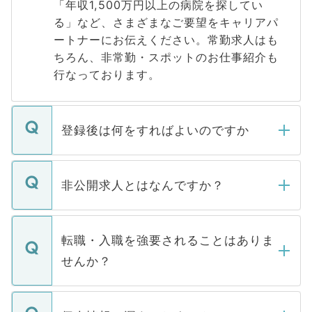
「年収1,500万円以上の病院を探してい
る」など、さまざまなご要望をキャリアパ
ートナーにお伝えください。常勤求人はも
ちろん、非常勤・スポットのお仕事紹介も
行なっております。
登録後は何をすればよいのですか
ご登録いただきましたら、弊社担当者がご
登録内容を確認し、その後メールもしくは
非公開求人とはなんですか？
お電話にて次のステップのご案内をいたし
ます。通常、5営業日以内にはご連絡をせて
マイナビDOCTORで取り扱っている求人の
いただきますので、しばらくお待ちくださ
うち約3割は、Webサイトからご覧いただ
転職・入職を強要されることはありま
い。
けない「非公開求人」です。非公開求人は
せんか？
下記の理由によって、一般には公開してい
ません。
転職・入職を強要することは一切ありませ