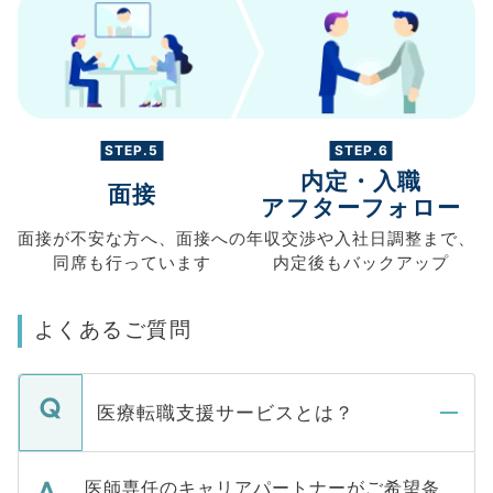
STEP.5
STEP.6
内定・入職
面接
アフターフォロー
面接が不安な方へ、
面接への
年収交渉や
入社日調整まで、
同席も
行っています
内定後もバックアップ
よくあるご質問
医療転職支援サービスとは？
医師専任のキャリアパートナーがご希望条