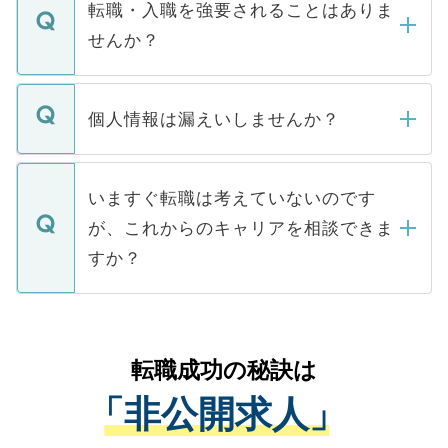
いただきますので、しばらくお待ちくださ
うち約3割は、Webサイトからご覧いただ
転職・入職を強要されることはありま
い。
けない「非公開求人」です。非公開求人は
せんか？
下記の理由によって、一般には公開してい
ません。
転職・入職を強要することは一切ありませ
ん。また、仮に応募先から内定をいただい
個人情報は漏えいしませんか？
■応募殺到を避けるため 人気のある医療機
たとしても、ご本人が納得しない限り、内
関を公にしてしまうと、応募が殺到する場
定を承諾する必要はありません。内定先へ
個人情報が漏えいすることはありませんの
合があります。 選考を効率よく行うため
の辞退の連絡はキャリアパートナーが行い
で、ご安心ください。当サイトからの登録
いますぐ転職は考えていないのです
に、医療機関が求める条件に合った人材の
ますので、ご安心ください。
などで収集したご登録者様の個人情報は、
が、これからのキャリアを相談できま
みを人材紹介会社に依頼するケースが増え
ご本人のキャリアアップおよび転職活動の
ています。
すか？
支援を目的に使用いたします。お預かりし
ているすべての個人データはご本人の許可
お気軽にご相談ください。先生専任のキャ
なく、医療機関側に開示したり、第三者に
リアパートナーが将来のご希望などをおう
提供することは一切ありません。また弊社
かがいして、現在の医療機関の状況や紹介
転職成功の秘訣は
は、個人情報の取り扱いについての厳密な
経験をまじえながら、適切なアドバイスを
管理基準を満たした事業者のみに付与され
「非公開求人」
させていただきます。すぐにご転職をされ
る、プライバシーマークを取得済みです。
ない方には、長期的なサポートが可能です
ご登録いただいた個人情報は、SSL（デー