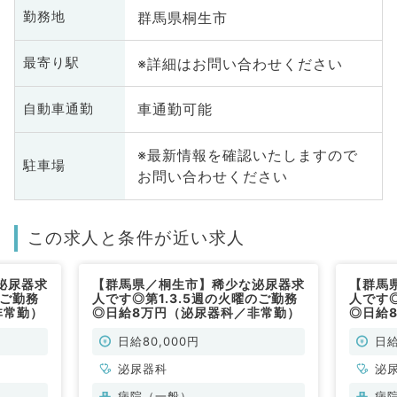
群馬県桐生市
勤務地
※詳細はお問い合わせください
最寄り駅
車通勤可能
自動車通勤
※最新情報を確認いたしますので
駐車場
お問い合わせください
この求人と条件が近い求人
泌尿器求
【群馬県／桐生市】稀少な泌尿器求
【群馬
のご勤務
人です◎第1.3.5週の火曜のご勤務
人です
非常勤）
◎日給8万円（泌尿器科／非常勤）
◎日給
日給80,000円
日給
泌尿器科
泌
病院（一般）
病