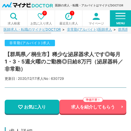
医師の求人・転職・アルバイトはマイナビDOCTOR
0
1
MENU
お気に入り求人
最近見た求人
マイページ
求人検索
医師求人・転職のマイナビDOCTOR
非常勤(アルバイト)医師求人
群馬県
非常勤(アルバイト)求人
【群馬県／桐生市】稀少な泌尿器求人です◎毎月
1・3・5週火曜のご勤務◎日給8万円（泌尿器科／
非常勤）
更新日 : 2020/12/17
求人No : 630729
お気に入り
求人を紹介してもらう