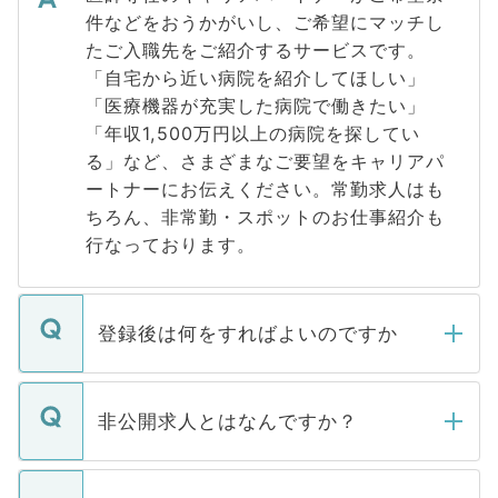
件などをおうかがいし、ご希望にマッチし
たご入職先をご紹介するサービスです。
「自宅から近い病院を紹介してほしい」
「医療機器が充実した病院で働きたい」
「年収1,500万円以上の病院を探してい
る」など、さまざまなご要望をキャリアパ
ートナーにお伝えください。常勤求人はも
ちろん、非常勤・スポットのお仕事紹介も
行なっております。
登録後は何をすればよいのですか
ご登録いただきましたら、弊社担当者がご
登録内容を確認し、その後メールもしくは
非公開求人とはなんですか？
お電話にて次のステップのご案内をいたし
ます。通常、5営業日以内にはご連絡をせて
マイナビDOCTORで取り扱っている求人の