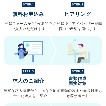
STEP.1
STEP.2
無料お申込み
ヒアリング
登録フォームから
1分ほどで
ご登録後、
アドバイザーが転
ご入力
いただけます
職の
ご希望を伺います
STEP.3
STEP.4
書類作成
求人のご紹介
面接対策
豊富な求人情報から、
あなた
応募書類の
添削や面接対策も
に合った求人を
ご紹介
徹底サポート