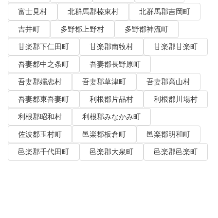
富士見村
北群馬郡榛東村
北群馬郡吉岡町
吉井町
多野郡上野村
多野郡神流町
甘楽郡下仁田町
甘楽郡南牧村
甘楽郡甘楽町
吾妻郡中之条町
吾妻郡長野原町
吾妻郡嬬恋村
吾妻郡草津町
吾妻郡高山村
吾妻郡東吾妻町
利根郡片品村
利根郡川場村
利根郡昭和村
利根郡みなかみ町
佐波郡玉村町
邑楽郡板倉町
邑楽郡明和町
邑楽郡千代田町
邑楽郡大泉町
邑楽郡邑楽町