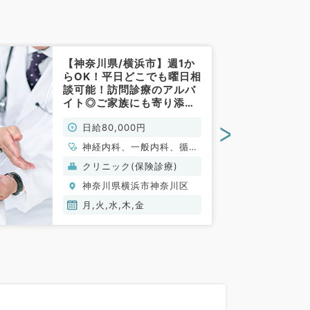
【神奈川県/横浜市】週1か
らOK！平日どこでも曜日相
談可能！訪問診療のアルバ
イト◎ご家族にも寄り添う
居宅の訪問です（内科系/非
>
日給80,000円
常勤）
神経内科、一般内科、循環
器内科、呼吸器内科、消化
クリニック(保険診療)
器内科、腎臓内科、老年内
神奈川県横浜市神奈川区
科、血液内科
月,火,水,木,金