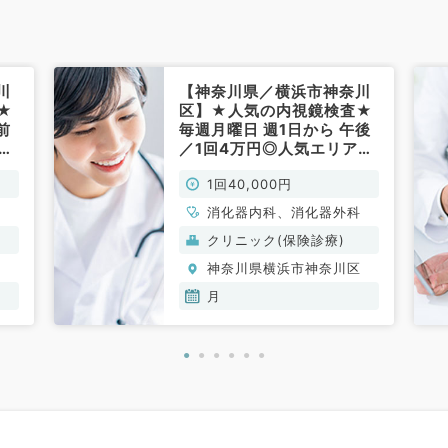
川
【神奈川県／横浜市神奈川
★
区】★人気の内視鏡検査★
前
毎週月曜日 週1日から 午後
リア
／1回4万円◎人気エリアの
・
求人です（消化器内科・外
1回40,000円
科／非常勤）
科
消化器内科、消化器外科
クリニック(保険診療)
区
神奈川県横浜市神奈川区
月