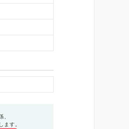
係、
します。