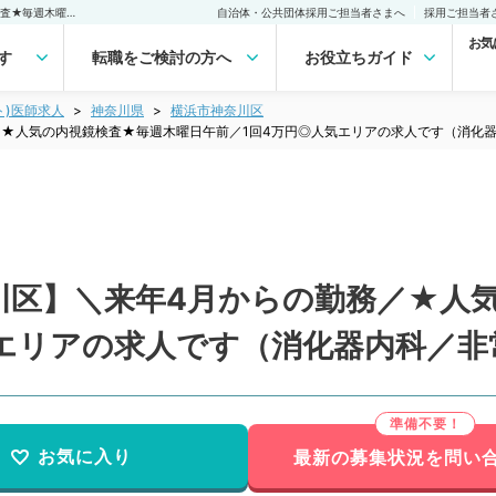
【神奈川県／横浜市神奈川区】＼来年4月からの勤務／★人気の内視鏡検査★毎週木曜日午前／1回4万円◎人気エリアの求人です（消化器内科／非常勤）非常勤(アルバイト)の求人｜医師の求人・転職・アルバイトは【マイナビDOCTOR】
自治体・公共団体採用ご担当者さまへ
採用ご担当者
お気
す
転職をご検討の方へ
お役立ちガイド
ト)医師求人
神奈川県
横浜市神奈川区
／★人気の内視鏡検査★毎週木曜日午前／1回4万円◎人気エリアの求人です（消化
川区】＼来年4月からの勤務／★人
気エリアの求人です（消化器内科／非
お気に入り
最新の募集状況を問い