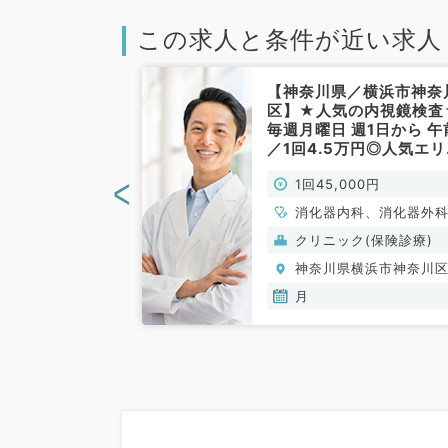
この求人と条件が近い求人
／横浜市】駅チ
【神奈川県／横浜市神奈
ニックで上部内
区】★人気の内視鏡検査
アルバイト◎午
毎週月曜日 週1日から 午
日相談可能・時
／1回4.5万円◎人気エ
（消化器内科・消
の求人です（消化器内科
<
00円
1回45,000円
非常勤）
外科／非常勤）
科、消化器外科
消化器内科、消化器外
(保険診療)
クリニック(保険診療)
横浜市神奈川区
神奈川県横浜市神奈川
木,金,土
月