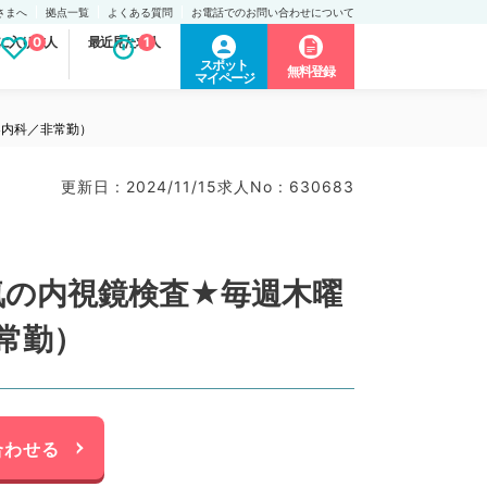
さまへ
拠点一覧
よくある質問
お電話でのお問い合わせについて
に入り求人
0
最近見た求人
1
スポット
無料登録
マイページ
器内科／非常勤）
更新日 : 2024/11/15
求人No : 630683
気の内視鏡検査★毎週木曜
常勤）
合わせる