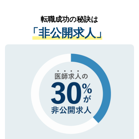
なく、医療機関側に開示したり、第三者に
リアパートナーが将来のご希望などをおう
提供することは一切ありません。また弊社
かがいして、現在の医療機関の状況や紹介
転職成功の秘訣は
は、個人情報の取り扱いについての厳密な
経験をまじえながら、適切なアドバイスを
管理基準を満たした事業者のみに付与され
「非公開求人」
させていただきます。すぐにご転職をされ
る、プライバシーマークを取得済みです。
ない方には、長期的なサポートが可能です
ご登録いただいた個人情報は、SSL（デー
ので、まずはご登録ください。
タ暗号化）によって保護されていますの
で、機密保持に関してもご安心ください。