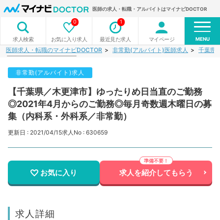
医師の求人・転職・アルバイトはマイナビDOCTOR
0
1
MENU
お気に入り求人
最近見た求人
マイページ
求人検索
医師求人・転職のマイナビDOCTOR
非常勤(アルバイト)医師求人
千葉県
非常勤(アルバイト)求人
【千葉県／木更津市】ゆったりめ日当直のご勤務
◎2021年4月からのご勤務◎毎月奇数週木曜日の募
集（内科系・外科系／非常勤）
更新日 : 2021/04/15
求人No : 630659
お気に入り
求人を紹介してもらう
求人詳細