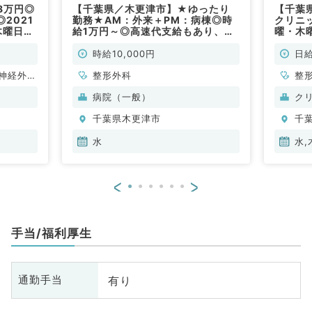
8万円◎
【千葉県／木更津市】★ゆったり
【千葉
2021
勤務★AM：外来＋PM：病棟◎時
クリニ
木曜日の
給1万円～◎高速代支給もあり、都
曜・木
常勤）
内や神奈川からでも通いやすい病院
（整形
です(非常勤／整形外科)
時給10,000円
日給
神経外
整形外科
整
科、循環
病院（一般）
ク
化器内
千葉県木更津市
千
腎臓内
科、消化
水
水,
<
>
手当/福利厚生
有り
通勤手当