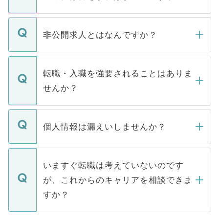
ご登録いただきましたら、弊社担当者がご
登録内容を確認し、その後メールもしくは
非公開求人とはなんですか？
お電話にて次のステップのご案内をいたし
ます。通常、5営業日以内にはご連絡をせて
マイナビDOCTORで取り扱っている求人の
いただきますので、しばらくお待ちくださ
うち約3割は、Webサイトからご覧いただ
転職・入職を強要されることはありま
い。
けない「非公開求人」です。非公開求人は
せんか？
下記の理由によって、一般には公開してい
ません。
転職・入職を強要することは一切ありませ
ん。また、仮に応募先から内定をいただい
個人情報は漏えいしませんか？
■応募殺到を避けるため 人気のある医療機
たとしても、ご本人が納得しない限り、内
関を公にしてしまうと、応募が殺到する場
定を承諾する必要はありません。内定先へ
個人情報が漏えいすることはありませんの
合があります。 選考を効率よく行うため
の辞退の連絡はキャリアパートナーが行い
で、ご安心ください。当サイトからの登録
いますぐ転職は考えていないのです
に、医療機関が求める条件に合った人材の
ますので、ご安心ください。
などで収集したご登録者様の個人情報は、
が、これからのキャリアを相談できま
みを人材紹介会社に依頼するケースが増え
ご本人のキャリアアップおよび転職活動の
ています。
すか？
支援を目的に使用いたします。お預かりし
ているすべての個人データはご本人の許可
お気軽にご相談ください。先生専任のキャ