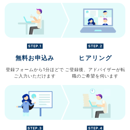
STEP.1
STEP.2
無料お申込み
ヒアリング
登録フォームから
1分ほどで
ご登録後、
アドバイザーが転
ご入力
いただけます
職の
ご希望を伺います
STEP.3
STEP.4