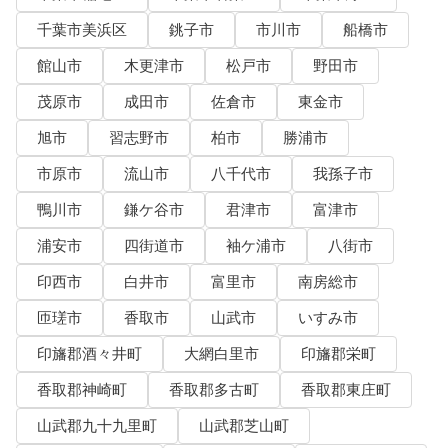
千葉市美浜区
銚子市
市川市
船橋市
館山市
木更津市
松戸市
野田市
茂原市
成田市
佐倉市
東金市
旭市
習志野市
柏市
勝浦市
市原市
流山市
八千代市
我孫子市
鴨川市
鎌ケ谷市
君津市
富津市
浦安市
四街道市
袖ケ浦市
八街市
印西市
白井市
富里市
南房総市
匝瑳市
香取市
山武市
いすみ市
印旛郡酒々井町
大網白里市
印旛郡栄町
香取郡神崎町
香取郡多古町
香取郡東庄町
山武郡九十九里町
山武郡芝山町