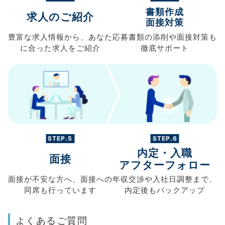
書類作成
求人のご紹介
面接対策
豊富な求人情報から、
あなた
応募書類の
添削や面接対策も
に合った求人を
ご紹介
徹底サポート
STEP.5
STEP.6
内定・入職
面接
アフターフォロー
面接が不安な方へ、
面接への
年収交渉や
入社日調整まで、
同席も
行っています
内定後もバックアップ
よくあるご質問