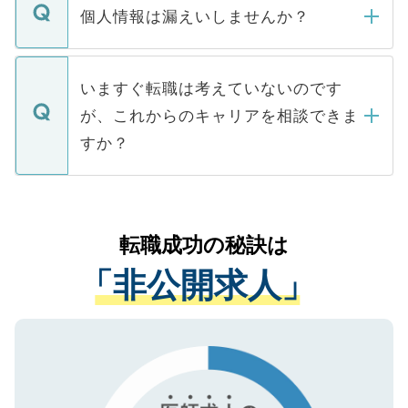
ん。また、仮に応募先から内定をいただい
個人情報は漏えいしませんか？
■応募殺到を避けるため 人気のある医療機
たとしても、ご本人が納得しない限り、内
関を公にしてしまうと、応募が殺到する場
定を承諾する必要はありません。内定先へ
個人情報が漏えいすることはありませんの
合があります。 選考を効率よく行うため
の辞退の連絡はキャリアパートナーが行い
で、ご安心ください。当サイトからの登録
いますぐ転職は考えていないのです
に、医療機関が求める条件に合った人材の
ますので、ご安心ください。
などで収集したご登録者様の個人情報は、
が、これからのキャリアを相談できま
みを人材紹介会社に依頼するケースが増え
ご本人のキャリアアップおよび転職活動の
ています。
すか？
支援を目的に使用いたします。お預かりし
ているすべての個人データはご本人の許可
お気軽にご相談ください。先生専任のキャ
なく、医療機関側に開示したり、第三者に
リアパートナーが将来のご希望などをおう
提供することは一切ありません。また弊社
かがいして、現在の医療機関の状況や紹介
転職成功の秘訣は
は、個人情報の取り扱いについての厳密な
経験をまじえながら、適切なアドバイスを
管理基準を満たした事業者のみに付与され
「非公開求人」
させていただきます。すぐにご転職をされ
る、プライバシーマークを取得済みです。
ない方には、長期的なサポートが可能です
ご登録いただいた個人情報は、SSL（デー
ので、まずはご登録ください。
タ暗号化）によって保護されていますの
で、機密保持に関してもご安心ください。