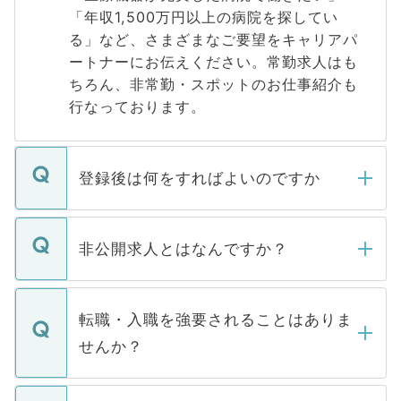
「年収1,500万円以上の病院を探してい
る」など、さまざまなご要望をキャリアパ
ートナーにお伝えください。常勤求人はも
ちろん、非常勤・スポットのお仕事紹介も
行なっております。
登録後は何をすればよいのですか
ご登録いただきましたら、弊社担当者がご
登録内容を確認し、その後メールもしくは
非公開求人とはなんですか？
お電話にて次のステップのご案内をいたし
ます。通常、5営業日以内にはご連絡をせて
マイナビDOCTORで取り扱っている求人の
いただきますので、しばらくお待ちくださ
うち約3割は、Webサイトからご覧いただ
転職・入職を強要されることはありま
い。
けない「非公開求人」です。非公開求人は
せんか？
下記の理由によって、一般には公開してい
ません。
転職・入職を強要することは一切ありませ