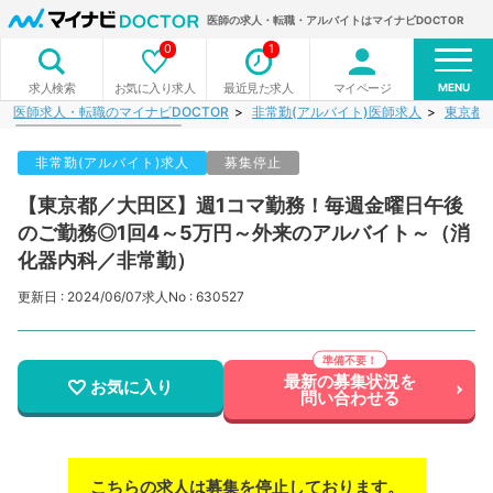
医師の求人・転職・アルバイトはマイナビDOCTOR
0
1
MENU
お気に入り求人
最近見た求人
マイページ
求人検索
医師求人・転職のマイナビDOCTOR
非常勤(アルバイト)医師求人
東京都
非常勤(アルバイト)求人
募集停止
【東京都／大田区】週1コマ勤務！毎週金曜日午後
のご勤務◎1回4～5万円～外来のアルバイト～（消
化器内科／非常勤）
更新日 : 2024/06/07
求人No : 630527
最新の募集状況を
お気に入り
問い合わせる
こちらの求人は募集を停止しております。