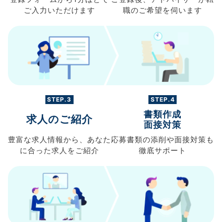
ご入力
いただけます
職の
ご希望を伺います
STEP.3
STEP.4
書類作成
求人のご紹介
面接対策
豊富な求人情報から、
あなた
応募書類の
添削や面接対策も
に合った求人を
ご紹介
徹底サポート