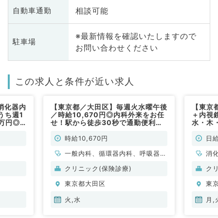
相談可能
自動車通勤
※最新情報を確認いたしますので
駐車場
お問い合わせください
この求人と条件が近い求人
消化器内
【東京都／大田区】毎週火水曜午後
【東京
うち週1
／時給10,670円◎内科外来をお任
＋内視
5万円◎
せ！駅から徒歩30秒で通勤便利で
水・木
お願いし
す♪（内科系／非常勤）
日給1
）
外科、
時給10,670円
日給
一般内科、循環器内科、呼吸器内
消
科、消化器内科、内分泌・代謝内
肛
クリニック(保険診療)
ク
科、腎臓内科
東京都大田区
東
火,水
月,