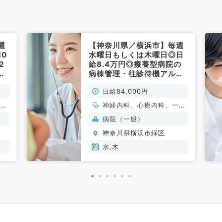
週
【神奈川県／横浜市】毎週
0
水曜日もしくは木曜日◎日
2
給8.4万円◎療養型病院の
管
病棟管理・往診待機アルバ
！
イト！マイカー通勤可
日給84,000円
系
♪（内科系／非常勤）
一般
神経内科、心療内科、一般
吸器
内科、循環器内科、呼吸器
病院（一般）
分
内科、消化器内科、内分
神奈川県横浜市緑区
科、
泌・代謝内科、腎臓内科、
老年内科、膠原病科
水,木