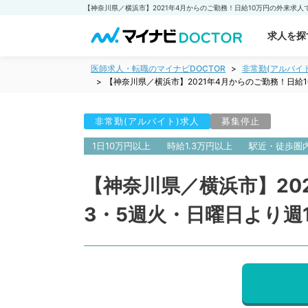
求人を探
医師求人・転職のマイナビDOCTOR
非常勤(アルバイ
【神奈川県／横浜市】2021年4月からのご勤務！日給
非常勤(アルバイト)求人
募集停止
1日10万円以上
時給1.3万円以上
駅近・徒歩圏
【神奈川県／横浜市】20
3・5週火・日曜日より週