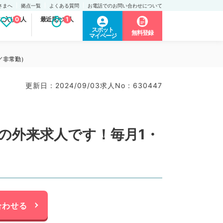
さまへ
拠点一覧
よくある質問
お電話でのお問い合わせについて
に入り求人
0
最近見た求人
1
スポット
無料登録
マイページ
／非常勤）
更新日 : 2024/09/03
求人No : 630447
円の外来求人です！毎月1・
）
合わせる