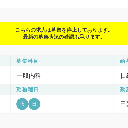
こちらの求人は募集を停止しております。
最新の募集状況の確認も承ります。
募集科目
給
一般内科
日
勤務曜日
勤
日
火
日
間: