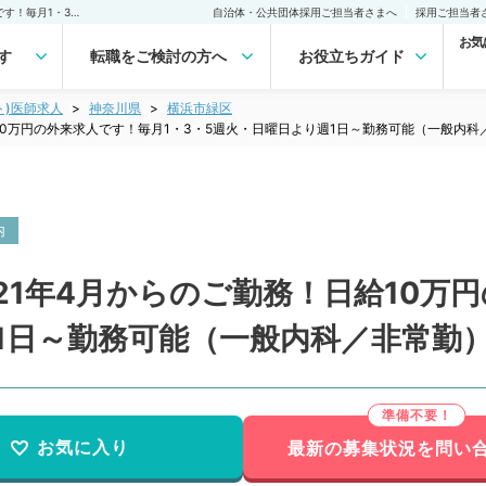
【神奈川県／横浜市】2021年4月からのご勤務！日給10万円の外来求人です！毎月1・3・5週火・日曜日より週1日～勤務可能（一般内科／非常勤）非常勤(アルバイト)の求人｜医師の求人・転職・アルバイトは【マイナビDOCTOR】
自治体・公共団体採用ご担当者さまへ
採用ご担当者
お気
す
転職をご検討の方へ
お役立ちガイド
ト)医師求人
神奈川県
横浜市緑区
10万円の外来求人です！毎月1・3・5週火・日曜日より週1日～勤務可能（一般内科
内
21年4月からのご勤務！日給10万
1日～勤務可能（一般内科／非常勤
お気に入り
最新の募集状況を問い