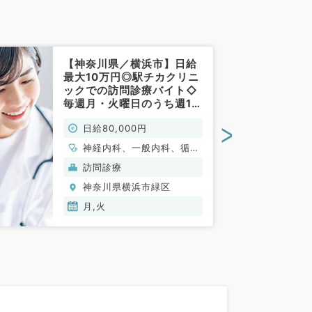
【神奈川県／横浜市】日給
最大10万円◎駅チカクリニ
ックでの訪問診療バイト◇
毎週月・火曜日のうち週1曜
日より勤務可能！（内科系
>
日給80,000円
／非常勤）
神経内科、一般内科、循環
器内科、呼吸器内科、消化
訪問診療
器内科、内分泌・代謝内
神奈川県横浜市緑区
科、腎臓内科、老年内科
月,火