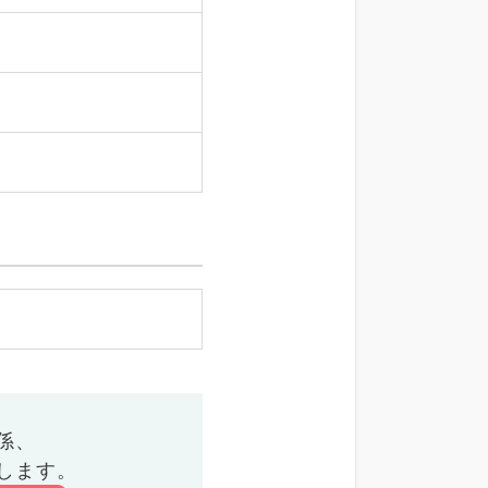
係、
します。