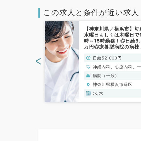
この求人と条件が近い求人
ー用・非公開
【神奈川県／横浜市】毎
／横浜市緑区】
水曜日もしくは木曜日で1
7時15分まで！
時～15時勤務！◎日給5.
の訪問診療★毎
万円◎療養型病院の病棟
週1日から勤務
理・往診待機アルバイト
<
00円
日給52,000円
未経験の方も是
マイカー通勤可♪（内科
ださい（内科
／非常勤）
、外科系全般、一
神経内科、心療内科、
／非常勤）
内科、循環器内科、呼
病院（一般）
内科、消化器内科、内
横浜市緑区
神奈川県横浜市緑区
泌・代謝内科、腎臓内
老年内科、膠原病科
木
水,木