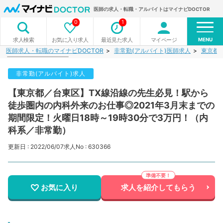
医師の求人・転職・アルバイトはマイナビDOCTOR
0
1
MENU
お気に入り求人
最近見た求人
マイページ
求人検索
医師求人・転職のマイナビDOCTOR
非常勤(アルバイト)医師求人
東京都
非常勤(アルバイト)求人
【東京都／台東区】TX線沿線の先生必見！駅から
徒歩圏内の内科外来のお仕事◎2021年3月末までの
期間限定！火曜日18時～19時30分で3万円！（内
科系／非常勤）
更新日 : 2022/06/07
求人No : 630366
お気に入り
求人を紹介してもらう