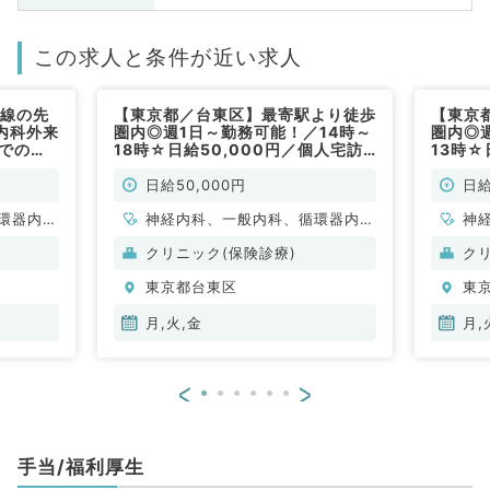
この求人と条件が近い求人
沿線の先
【東京都／台東区】最寄駅より徒歩
【東京
内科外来
圏内◎週1日～勤務可能！／14時～
圏内◎
までの期
18時☆日給50,000円／個人宅訪
13時☆
Mの募集
問診療のお仕事です（内科系／非常
問診療
勤）
勤）
日給50,000円
日給
環器内
神経内科、一般内科、循環器内
神
内科、内
科、呼吸器内科、消化器内科、内
科
クリニック(保険診療)
ク
科、老年
分泌・代謝内科、腎臓内科、老年
分
東京都台東区
東
科
内科、血液内科、膠原病科
内
月,火,金
月,
<
>
手当/福利厚生