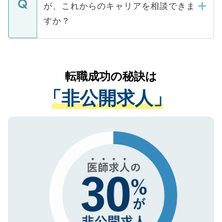
などで収集したご登録者様の個人情報は、
が、これからのキャリアを相談できま
みを人材紹介会社に依頼するケースが増え
ご本人のキャリアアップおよび転職活動の
ています。
すか？
支援を目的に使用いたします。お預かりし
ているすべての個人データはご本人の許可
お気軽にご相談ください。先生専任のキャ
なく、医療機関側に開示したり、第三者に
リアパートナーが将来のご希望などをおう
提供することは一切ありません。また弊社
かがいして、現在の医療機関の状況や紹介
転職成功の秘訣は
は、個人情報の取り扱いについての厳密な
経験をまじえながら、適切なアドバイスを
管理基準を満たした事業者のみに付与され
「非公開求人」
させていただきます。すぐにご転職をされ
る、プライバシーマークを取得済みです。
ない方には、長期的なサポートが可能です
ご登録いただいた個人情報は、SSL（デー
ので、まずはご登録ください。
タ暗号化）によって保護されていますの
で、機密保持に関してもご安心ください。