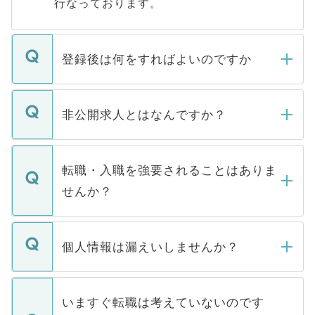
行なっております。
登録後は何をすればよいのですか
ご登録いただきましたら、弊社担当者がご
登録内容を確認し、その後メールもしくは
非公開求人とはなんですか？
お電話にて次のステップのご案内をいたし
ます。通常、5営業日以内にはご連絡をせて
マイナビDOCTORで取り扱っている求人の
いただきますので、しばらくお待ちくださ
うち約3割は、Webサイトからご覧いただ
転職・入職を強要されることはありま
い。
けない「非公開求人」です。非公開求人は
せんか？
下記の理由によって、一般には公開してい
ません。
転職・入職を強要することは一切ありませ
ん。また、仮に応募先から内定をいただい
個人情報は漏えいしませんか？
■応募殺到を避けるため 人気のある医療機
たとしても、ご本人が納得しない限り、内
関を公にしてしまうと、応募が殺到する場
定を承諾する必要はありません。内定先へ
個人情報が漏えいすることはありませんの
合があります。 選考を効率よく行うため
の辞退の連絡はキャリアパートナーが行い
で、ご安心ください。当サイトからの登録
いますぐ転職は考えていないのです
に、医療機関が求める条件に合った人材の
ますので、ご安心ください。