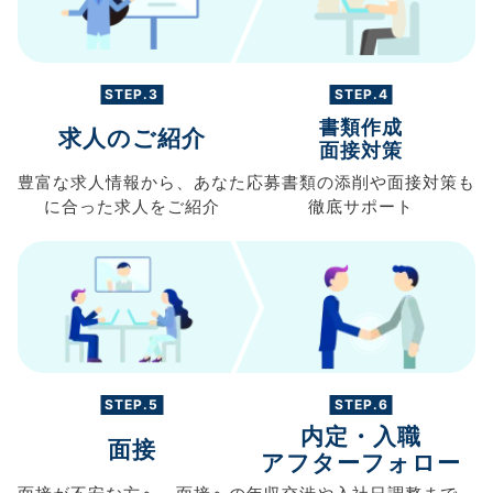
STEP.3
STEP.4
書類作成
求人のご紹介
面接対策
豊富な求人情報から、
あなた
応募書類の
添削や面接対策も
に合った求人を
ご紹介
徹底サポート
STEP.5
STEP.6
内定・入職
面接
アフターフォロー