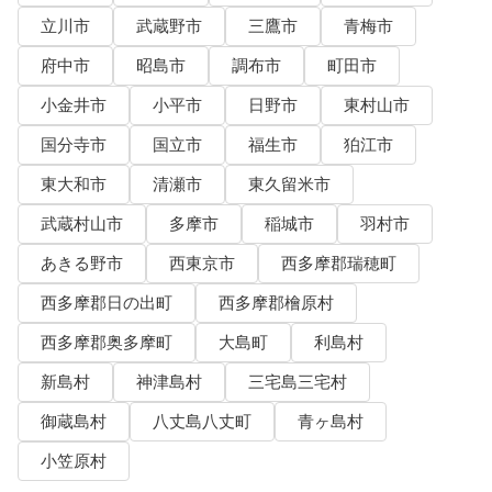
立川市
武蔵野市
三鷹市
青梅市
府中市
昭島市
調布市
町田市
小金井市
小平市
日野市
東村山市
国分寺市
国立市
福生市
狛江市
東大和市
清瀬市
東久留米市
武蔵村山市
多摩市
稲城市
羽村市
あきる野市
西東京市
西多摩郡瑞穂町
西多摩郡日の出町
西多摩郡檜原村
西多摩郡奥多摩町
大島町
利島村
新島村
神津島村
三宅島三宅村
御蔵島村
八丈島八丈町
青ヶ島村
小笠原村